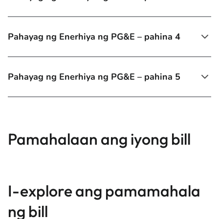
Pahayag ng Enerhiya ng PG&E – pahina 4
Pahayag ng Enerhiya ng PG&E – pahina 5
Pamahalaan ang iyong bill
I-explore ang pamamahala
ng bill