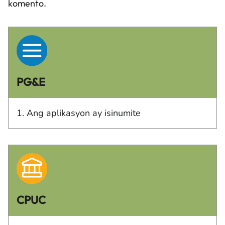
komento.
PG&E
1. Ang aplikasyon ay isinumite
CPUC