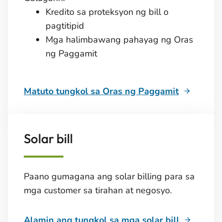
Kredito sa proteksyon ng bill o
pagtitipid
Mga halimbawang pahayag ng Oras
ng Paggamit
Matuto tungkol sa Oras ng Paggamit
Solar bill
Paano gumagana ang solar billing para sa
mga customer sa tirahan at negosyo.
Alamin ang tungkol sa mga solar bill