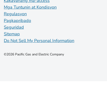
Kakayanang ma-access
Mga Tuntunin at Kondisyon
Regulasyon
Pagkapribado
Seguridad
Sitemap
Do Not Sell My Personal Information
©2026 Pacific Gas and Electric Company