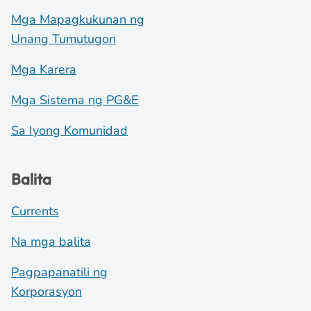
Mga Mapagkukunan ng
Unang Tumutugon
Mga Karera
Mga Sistema ng PG&E
Sa Iyong Komunidad
Balita
Currents
Na mga balita
Pagpapanatili ng
Korporasyon