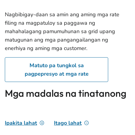
Nagbibigay-daan sa amin ang aming mga rate
filing na magpatuloy sa paggawa ng
mahahalagang pamumuhunan sa grid upang
matugunan ang mga pangangailangan ng
enerhiya ng aming mga customer.
Matuto pa tungkol sa
pagpepresyo at mga rate
Mga madalas na tinatanong
Ipakita lahat
Itago lahat