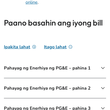
online
.
Paano basahin ang iyong bill
Ipakita lahat
Itago lahat
Pahayag ng Enerhiya ng PG&E – pahina 1
Pahayag ng Enerhiya ng PG&E – pahina 2
Pahayag ng Enerhiya ng PG&E – pahina 3