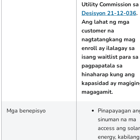
Utility Commission sa
Desisyon 21-12-036
.
Ang lahat ng mga
customer na
nagtatangkang mag
enroll ay ilalagay sa
isang waitlist para sa
pagpapatala sa
hinaharap kung ang
kapasidad ay magigin
magagamit.
Mga benepisyo
Pinapayagan an
sinuman na ma
access ang solar
energy, kabilang