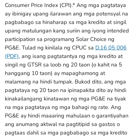
Consumer Price Index (CPI).* Ang mga pagtataya
ay ibinigay upang ilarawan ang mga potensyal na
pagbabago sa hinaharap sa mga kredito at singil
upang matulungan kang suriin ang iyong intended
participation sa programang Solar Choice ng
PG&E. Tulad ng kinilala ng CPUC sa
D.16 05 006
(PDF),
ang isang pagtatantya ng mga kredito at
singil ng GTSR sa loob ng 20 taon (o kahit na 5
hanggang 10 taon) ay mapaghamong at
malamang na hindi tumpak. Bukod dito, ang mga
pagtataya ng 20 taon na ipinapakita dito ay hindi
kinakailangang kinatawan ng mga PG&E na tiyak
na mga pagtataya ng mga bahagi ng rate. Ang
PG&E ay hindi maaaring mahulaan o garantiyahan
ang anumang aktwal na pagtitipid sa gastos o
pagtaas dahil sa mga pagbabago sa mga kredito