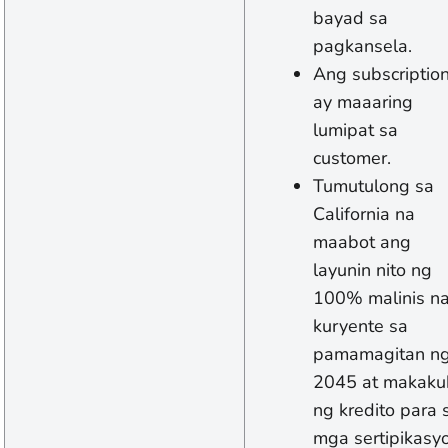
bayad sa
pagkansela.
Ang subscriptio
ay maaaring
lumipat sa
customer.
Tumutulong sa
California na
maabot ang
layunin nito ng
100% malinis n
kuryente sa
pamamagitan n
2045 at makaku
ng kredito para 
mga sertipikasy