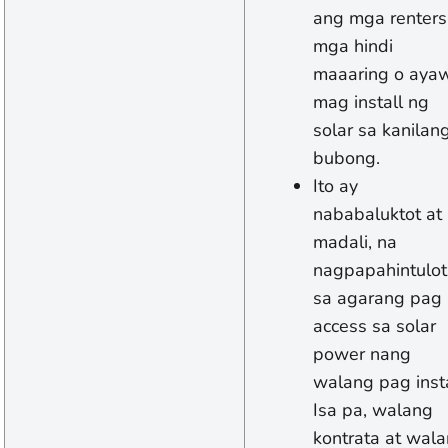
ang mga renters
mga hindi
maaaring o aya
mag install ng
solar sa kanilan
bubong.
Ito ay
nababaluktot at
madali, na
nagpapahintulot
sa agarang pag
access sa solar
power nang
walang pag insta
Isa pa, walang
kontrata at wal