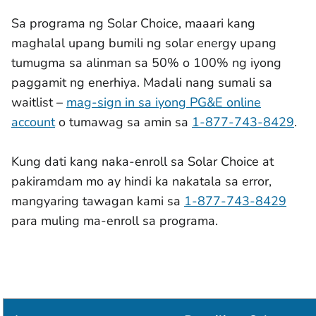
Sa programa ng Solar Choice, maaari kang
maghalal upang bumili ng solar energy upang
tumugma sa alinman sa 50% o 100% ng iyong
paggamit ng enerhiya. Madali nang sumali sa
waitlist –
mag-sign in sa iyong PG&E online
account
o tumawag sa amin sa
1-877-743-8429
.
Kung dati kang naka-enroll sa Solar Choice at
pakiramdam mo ay hindi ka nakatala sa error,
mangyaring tawagan kami sa
1-877-743-8429
para muling ma-enroll sa programa.