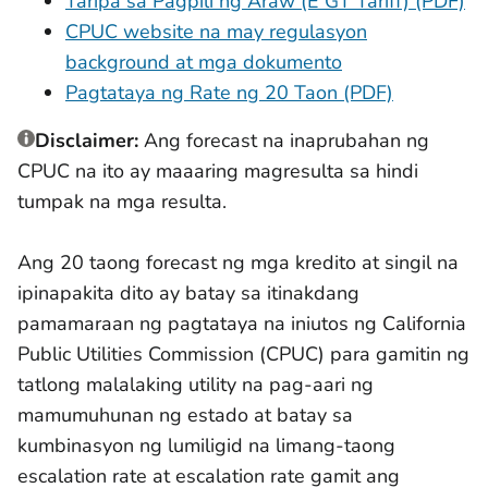
Taripa sa Pagpili ng Araw (E GT Tariff) (PDF)
CPUC website na may regulasyon
background at mga dokumento
Pagtataya ng Rate ng 20 Taon (PDF)
Disclaimer:
Ang forecast na inaprubahan ng
CPUC na ito ay maaaring magresulta sa hindi
tumpak na mga resulta.
Ang 20 taong forecast ng mga kredito at singil na
ipinapakita dito ay batay sa itinakdang
pamamaraan ng pagtataya na iniutos ng California
Public Utilities Commission (CPUC) para gamitin ng
tatlong malalaking utility na pag-aari ng
mamumuhunan ng estado at batay sa
kumbinasyon ng lumiligid na limang-taong
escalation rate at escalation rate gamit ang