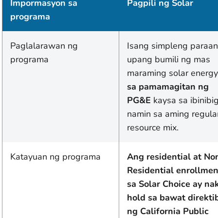
Impormasyon sa
Pagpili ng Solar
programa
Paglalarawan ng
Isang simpleng paraan
programa
upang bumili ng mas
maraming solar energy
sa pamamagitan ng
PG&E
kaysa sa ibinibi
namin sa aming regula
resource mix.
Katayuan ng programa
Ang residential at No
Residential enrollmen
sa Solar Choice ay na
hold sa bawat direkti
ng California Public