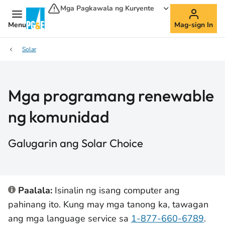
Mga Pagkawala ng Kuryente
Menu
Mag-sign In
Solar
Mga programang renewable
ng komunidad
Galugarin ang Solar Choice
Paalala:
Isinalin ng isang computer ang
pahinang ito. Kung may mga tanong ka, tawagan
ang mga language service sa
1-877-660-6789
.