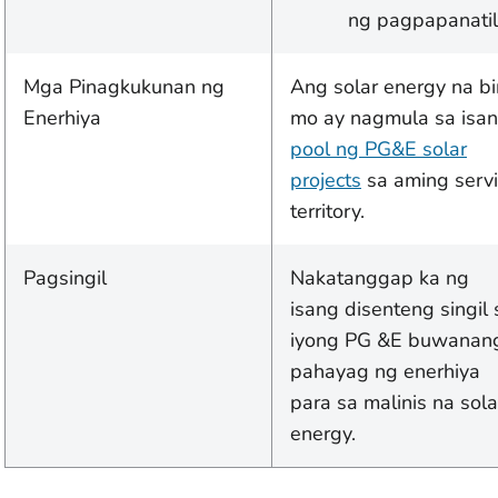
ng pagpapanatili
Mga Pinagkukunan ng
Ang solar energy na bin
Enerhiya
mo ay nagmula sa isa
pool ng PG&E solar
projects
sa aming serv
territory.
Pagsingil
Nakatanggap ka ng
isang disenteng singil 
iyong PG &E buwanan
pahayag ng enerhiya
para sa malinis na sola
energy.