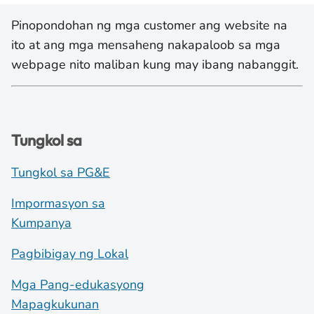
Pinopondohan ng mga customer ang website na
ito at ang mga mensaheng nakapaloob sa mga
webpage nito maliban kung may ibang nabanggit.
Tungkol sa
Tungkol sa PG&E
Impormasyon sa
Kumpanya
Pagbibigay ng Lokal
Mga Pang-edukasyong
Mapagkukunan