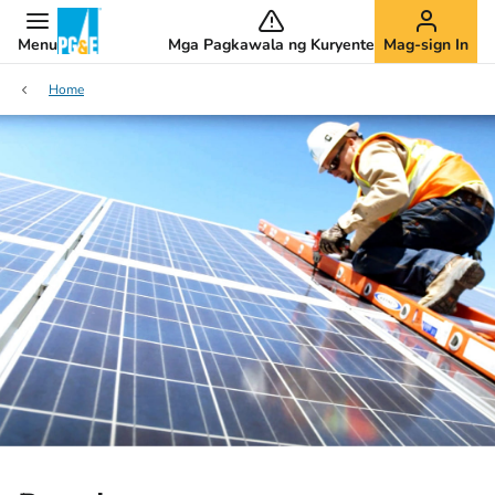
Menu
Mga Pagkawala ng Kuryente
Mag-sign In
Home