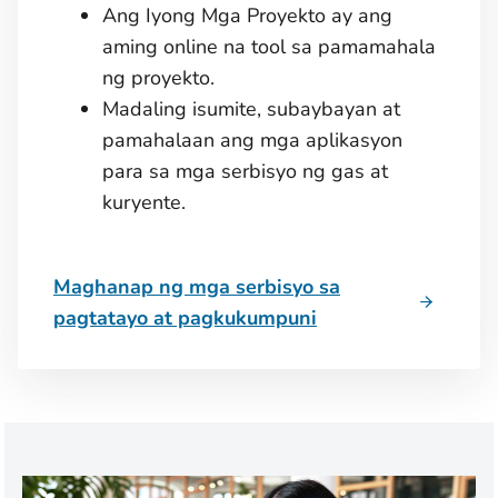
Ang Iyong Mga Proyekto ay ang
aming online na tool sa pamamahala
ng proyekto.
Madaling isumite, subaybayan at
pamahalaan ang mga aplikasyon
para sa mga serbisyo ng gas at
kuryente.
Maghanap ng mga serbisyo sa
pagtatayo at pagkukumpuni