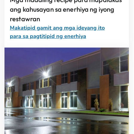
ang kahusayan sa enerhiya ng iyong
restawran
Makatipid gamit ang mga ideyang ito
para sa pagtitipid ng enerhiya