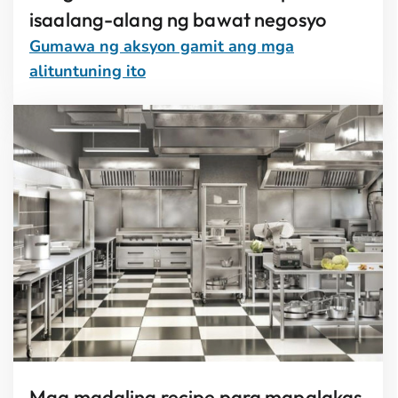
isaalang-alang ng bawat negosyo
Gumawa ng aksyon gamit ang mga
alituntuning ito
Mga madaling recipe para mapalakas