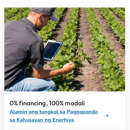
0% financing, 100% madali
Alamin ang tungkol sa Pagpopondo
sa Kahusayan ng Enerhiya