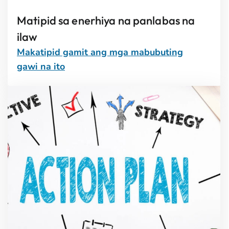
Matipid sa enerhiya na panlabas na
ilaw
Makatipid gamit ang mga mabubuting
gawi na ito