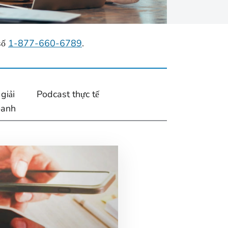
số
1-877-660-6789
.
giải
Podcast thực tế
oanh