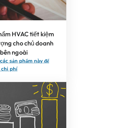
phẩm HVAC tiết kiệm
ượng cho chủ doanh
 bên ngoài
 các sản phẩm này để
 chi phí