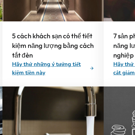
5 cách khách sạn có thể tiết
7 sản 
kiệm năng lượng bằng cách
năng l
tắt đèn
nghiệp
Hãy thử những ý tưởng tiết
Hãy thử
kiệm tiền này
cắt giảm