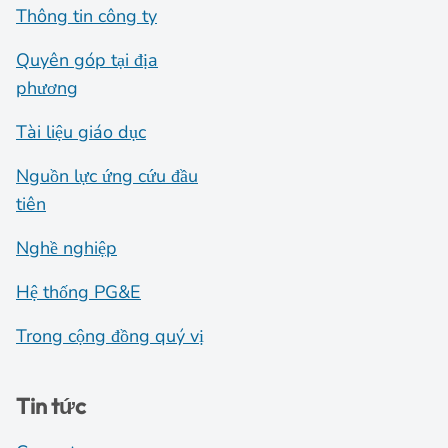
Thông tin công ty
Quyên góp tại địa
phương
Tài liệu giáo dục
Nguồn lực ứng cứu đầu
tiên
Nghề nghiệp
Hệ thống PG&E
Trong cộng đồng quý vị
Tin tức