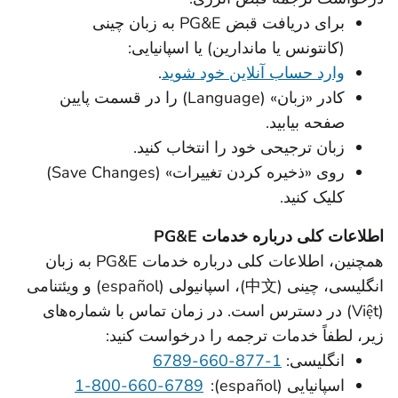
برای دریافت قبض PG&E به زبان چینی
(کانتونس یا ماندارین) یا اسپانیایی:
وارد حساب آنلاین خود شوید
.
کادر «زبان» (Language) را در قسمت پایین
صفحه بیابید.
زبان ترجیحی خود را انتخاب کنید.
روی «ذخیره کردن تغییرات» (Save Changes)
کلیک کنید.
اطلاعات کلی درباره خدمات PG&E
همچنین، اطلاعات کلی درباره خدمات PG&E به زبان
انگلیسی، چینی (中文)، اسپانیولی (español) و ویئتنامی
(Việt) در دسترس است. در زمان تماس با شماره‌های
زیر، لطفاً خدمات ترجمه را درخواست کنید:
انگلیسی:
1-877-660-6789
اسپانیایی (español):
1-800-660-6789