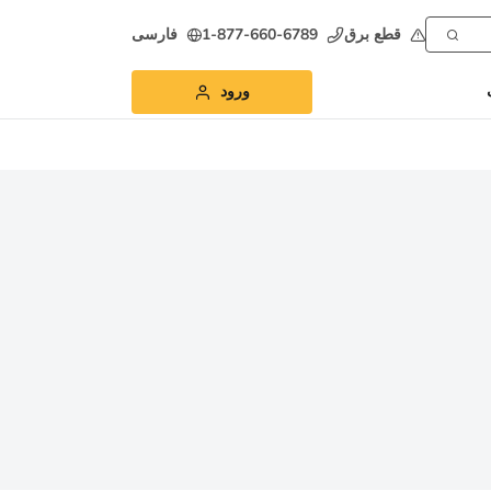
قطع برق
1-877-660-6789
فارسی
ورود