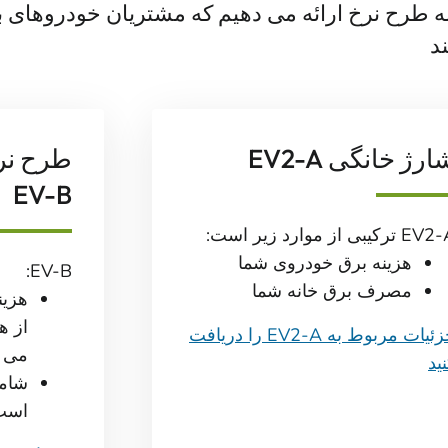
ه طرح نرخ ارائه می دهیم که مشتریان خودروهای 
د
ارژ خانگی EV2-A
طرح نر
EV-B
 ترکیبی از موارد زیر است:
هزینه برق خودروی شما
EV-B:
مصرف برق خانه شما
هزین
از ه
جزئیات مربوط به EV2-A را دریافت
می ک
ید
شامل
است