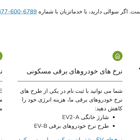
ت. اگر سوالی دارید، با خدمات
زبان با شماره
6789-600-877-1
نرخ های خودروهای برقی مسکونی
نر
شما می توانید با ثبت نام در یکی از طرح های
نرخ خودروهای برقی ما، هزینه انرژی خود را
م
کاهش دهید:
م
شارژ خانگی EV2-A
طرح نرخ خودروهای برقی EV-B
نرخ‌های EV مشتریان مسکونی را بررسی کنید
نرخ‌ه