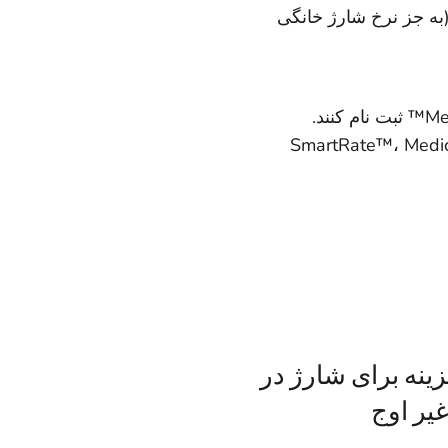
 طرح های نرخ PG&E خواهد بود (به جز نرخ شارژ خانگی
EV- نمی توانند در برنامه های زیر ثبت نام کنند: SmartRate™، Medical
زینه برای شارژ در
یر اوج