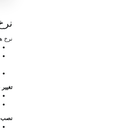
نرخ های EV همان نر
نرخ های 
تغییر 
نصب ک