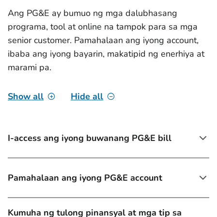
Ang PG&E ay bumuo ng mga dalubhasang
programa, tool at online na tampok para sa mga
senior customer. Pamahalaan ang iyong account,
ibaba ang iyong bayarin, makatipid ng enerhiya at
marami pa.
Show all
Hide all
I-access ang iyong buwanang PG&E bill
Pamahalaan ang iyong PG&E account
Kumuha ng tulong pinansyal at mga tip sa