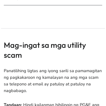
Mag-ingat sa mga utility
scam
Panatilihing ligtas ang iyong sarili sa pamamagitan
ng pagkakaroon ng kamalayan na ang mga scam
sa telepono at email ay patuloy at patuloy na
nagbabago.
Tandaan:
Hindi kailanman hihilingin ng PG&E ang