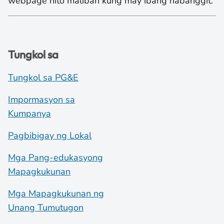
webpage nito maliban kung may ibang nabanggit.
Tungkol sa
Tungkol sa PG&E
Impormasyon sa
Kumpanya
Pagbibigay ng Lokal
Mga Pang-edukasyong
Mapagkukunan
Mga Mapagkukunan ng
Unang Tumutugon