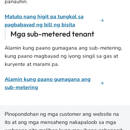
panauhin.
Matuto nang higit pa tungkol sa
pagbabayad ng bill ng bisita
Mga sub-metered tenant
Alamin kung paano gumagana ang sub-metering,
kung paano magbayad ng iyong singil sa gas at
kuryente at marami pa.
Alamin kung paano gumagana ang
sub-metering
Pinopondohan ng mga customer ang website na
ito at ang mga mensaheng nakapaloob sa mga