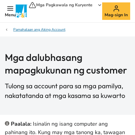
Mga Pagkawala ng Kuryente
Menu
Mag-sign In
Pamahalaan ang Aking Account
Mga dalubhasang
mapagkukunan ng customer
Tulong sa account para sa mga pamilya,
nakatatanda at mga kasama sa kuwarto
Paalala:
Isinalin ng isang computer ang
pahinang ito. Kung may mga tanong ka, tawagan