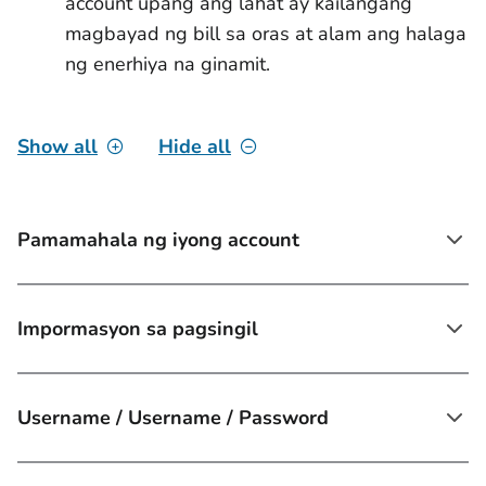
account upang ang lahat ay kailangang
magbayad ng bill sa oras at alam ang halaga
ng enerhiya na ginamit.
Show all
Hide all
Pamamahala ng iyong account
Impormasyon sa pagsingil
Username / Username / Password