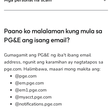
Mga personal na scam
Paano ko malalaman kung mula sa
PG&E ang isang email?
Gumagamit ang PG&E ng iba't ibang email
address, ngunit ang karamihan ay nagtatapos sa
pge.com. Halimbawa, maaari mong makita ang:
@pge.com
@em.pge.com
@em1.pge.com
@myacct.pge.com
@notifications.pge.com