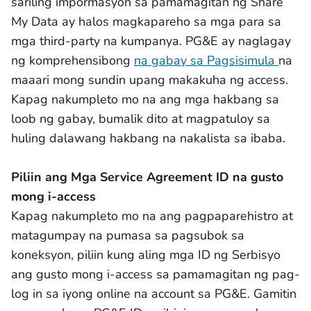
sariling impormasyon sa pamamagitan ng Share
My Data ay halos magkapareho sa mga para sa
mga third-party na kumpanya. PG&E ay naglagay
ng komprehensibong
na gabay sa Pagsisimula
na
maaari mong sundin upang makakuha ng access.
Kapag nakumpleto mo na ang mga hakbang sa
loob ng gabay, bumalik dito at magpatuloy sa
huling dalawang hakbang na nakalista sa ibaba.
Piliin ang Mga Service Agreement ID na gusto
mong i-access
Kapag nakumpleto mo na ang pagpaparehistro at
matagumpay na pumasa sa pagsubok sa
koneksyon, piliin kung aling mga ID ng Serbisyo
ang gusto mong i-access sa pamamagitan ng pag-
log in sa iyong online na account sa PG&E. Gamitin