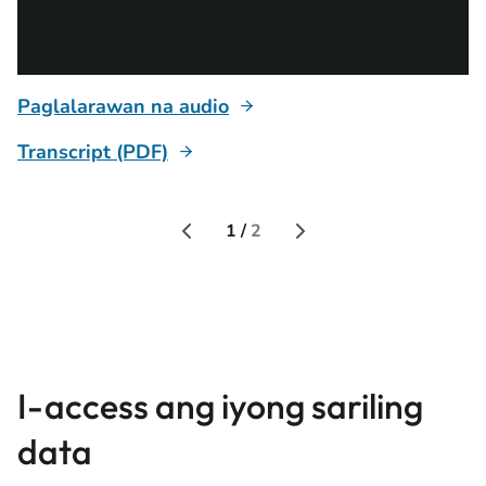
Paglalarawan na audio
P
Transcript (PDF)
T
1 /
2
I-access ang iyong sariling
data