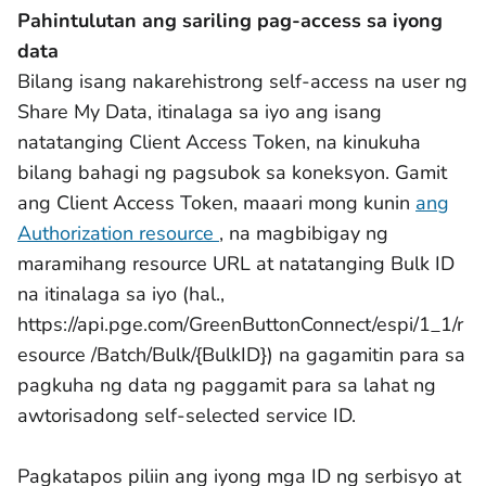
Pahintulutan ang sariling pag-access sa iyong
data
Bilang isang nakarehistrong self-access na user ng
Share My Data, itinalaga sa iyo ang isang
natatanging Client Access Token, na kinukuha
bilang bahagi ng pagsubok sa koneksyon. Gamit
ang Client Access Token, maaari mong kunin
ang
Authorization resource
, na magbibigay ng
maramihang resource URL at natatanging Bulk ID
na itinalaga sa iyo (hal.,
https://api.pge.com/GreenButtonConnect/espi/1_1/r
esource /Batch/Bulk/{BulkID}) na gagamitin para sa
pagkuha ng data ng paggamit para sa lahat ng
awtorisadong self-selected service ID.
Pagkatapos piliin ang iyong mga ID ng serbisyo at