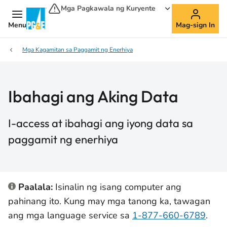
Mga Pagkawala ng Kuryente
Menu
Mag-sign In
Mga Kagamitan sa Paggamit ng Enerhiya
Ibahagi ang Aking Data
I-access at ibahagi ang iyong data sa
paggamit ng enerhiya
Paalala:
Isinalin ng isang computer ang
pahinang ito. Kung may mga tanong ka, tawagan
ang mga language service sa
1-877-660-6789
.