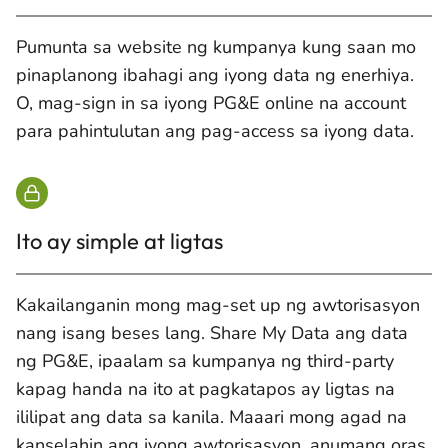
Pumunta sa website ng kumpanya kung saan mo
pinaplanong ibahagi ang iyong data ng enerhiya.
O, mag-sign in sa iyong PG&E online na account
para pahintulutan ang pag-access sa iyong data.
Ito ay simple at ligtas
Kakailanganin mong mag-set up ng awtorisasyon
nang isang beses lang. Share My Data ang data
ng PG&E, ipaalam sa kumpanya ng third-party
kapag handa na ito at pagkatapos ay ligtas na
ililipat ang data sa kanila. Maaari mong agad na
kanselahin ang iyong awtorisasyon, anumang oras,