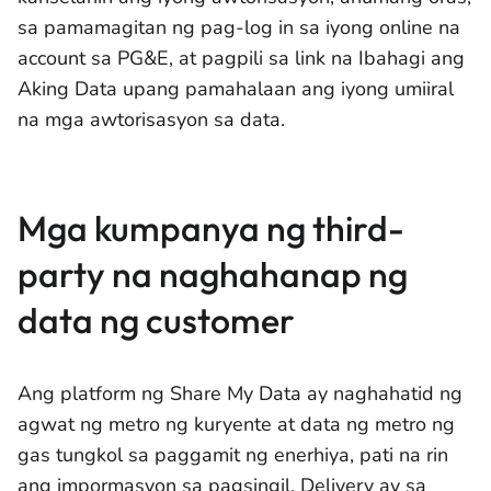
sa pamamagitan ng pag-log in sa iyong online na
account sa PG&E, at pagpili sa link na Ibahagi ang
Aking Data upang pamahalaan ang iyong umiiral
na mga awtorisasyon sa data.
Mga kumpanya ng third-
party na naghahanap ng
data ng customer
Ang platform ng Share My Data ay naghahatid ng
agwat ng metro ng kuryente at data ng metro ng
gas tungkol sa paggamit ng enerhiya, pati na rin
ang impormasyon sa pagsingil. Delivery ay sa