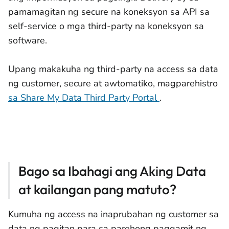
pamamagitan ng secure na koneksyon sa API sa
self-service o mga third-party na koneksyon sa
software.
Upang makakuha ng third-party na access sa data
ng customer, secure at awtomatiko, magparehistro
sa Share My Data Third Party Portal
.
Bago sa Ibahagi ang Aking Data
at kailangan pang matuto?
Kumuha ng access na inaprubahan ng customer sa
data ng pagitan para sa parehong paggamit ng