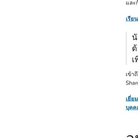
และก
เรียนร
น
ต
เพ
เข้าถ
Shar
เยี่ย
บุคค