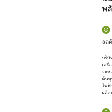
พล
ลดต
บริษ
เครื่
จะช่
ต้นท
ไฟฟ้
ผลิตภ