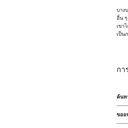
บางบ
อื่น 
เขาไ
เป็น
การ
ค้นห
ขออน