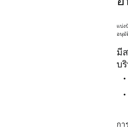
อ
แบ่ง
อนุมั
มี
บริ
การ