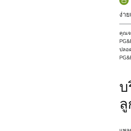
ง่า
คุณจ
PG&E
ปลอด
PG&E
บ
ลู
แพลต