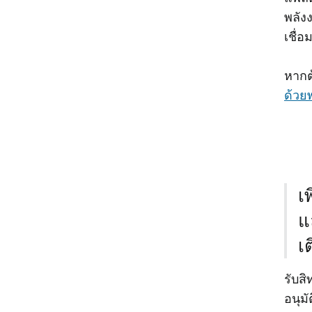
พลัง
เชื่
หากต
ด้วย
เ
แ
เ
รับสิ
อนุมั