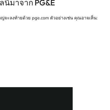
เมลนี้มาจาก PG&E
นใหญ่จะลงท้ายด้วย pge.com ตัวอย่างเช่น คุณอาจเห็น: