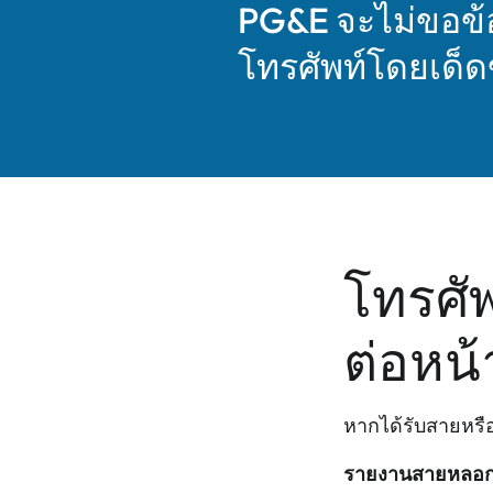
PG&E จะไม่ขอข้
โทรศัพท์โดยเด็
โทรศั
ต่อหน้
หากได้รับสายหรื
รายงานสายหลอ