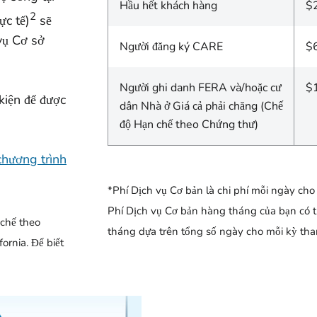
Hầu hết khách hàng
$
2
ực tế)
sẽ
vụ Cơ sở
Người đăng ký CARE
$
Người ghi danh FERA và/hoặc cư
$
kiện để được
dân Nhà ở Giá cả phải chăng (Chế
độ Hạn chế theo Chứng thư)
chương trình
*Phí Dịch vụ Cơ bản là chi phí mỗi ngày cho
Phí Dịch vụ Cơ bản hàng tháng của bạn có th
 chế theo
tháng dựa trên tổng số ngày cho mỗi kỳ tha
ornia. Để biết