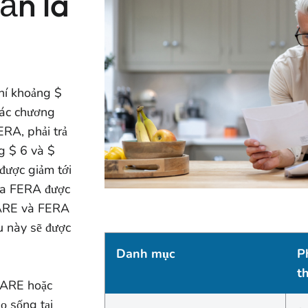
ản là
hí khoảng $
các chương
RA, phải trả
g $ 6 và $
được giảm tới
ủa FERA được
CARE và FERA
ều này sẽ được
Danh mục
P
t
CARE hoặc
 sống tại