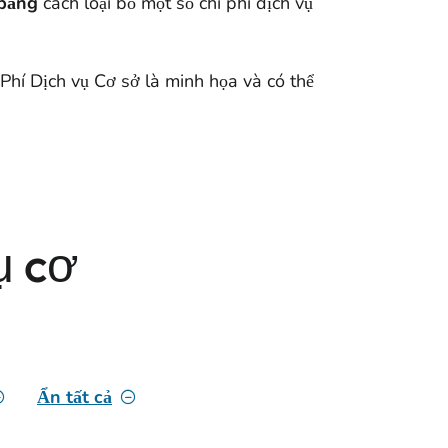
 bằng
cách loại bỏ một số chi phí dịch vụ
Phí Dịch vụ Cơ sở là minh họa và có thể
ụ cơ
Ẩn tất cả