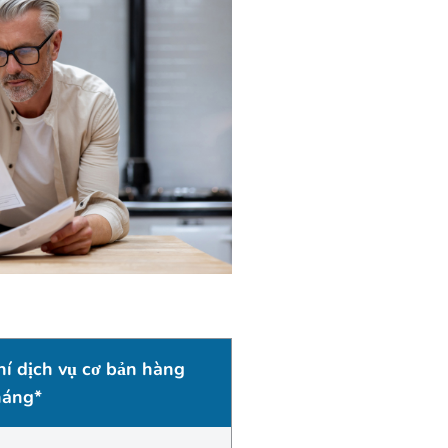
hí dịch vụ cơ bản hàng
háng*