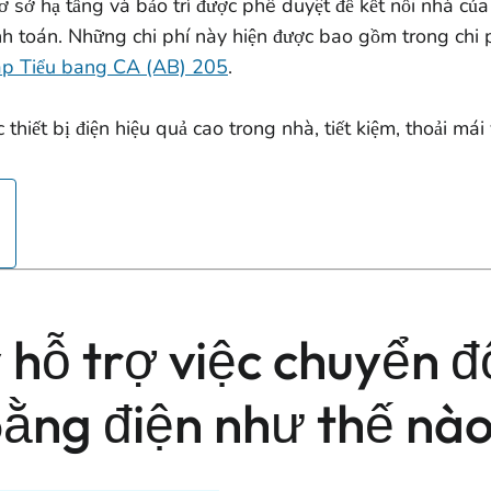
ơ sở hạ tầng và bảo trì được phê duyệt để kết nối nhà của
nh toán. Những chi phí này hiện được bao gồm trong chi p
áp Tiểu bang CA (AB) 205
.
thiết bị điện hiệu quả cao trong nhà, tiết kiệm, thoải mái
 hỗ trợ việc chuyển đ
bằng điện như thế nà