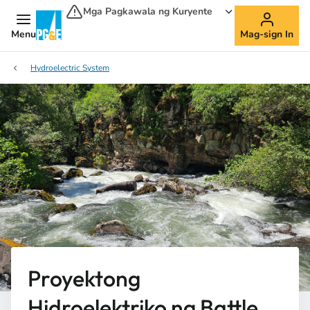
Mga Pagkawala ng Kuryente
Menu
Mag-sign In
Hydroelectric System
Proyektong
Hidroelektriko ng Battle