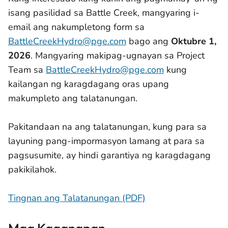
isang pasilidad sa Battle Creek, mangyaring i-
email ang nakumpletong form sa
BattleCreekHydro@pge.com
bago ang
Oktubre 1,
2026
. Mangyaring makipag-ugnayan sa Project
Team sa
BattleCreekHydro@pge.com
kung
kailangan ng karagdagang oras upang
makumpleto ang talatanungan.
Pakitandaan na ang talatanungan, kung para sa
layuning pang-impormasyon lamang at para sa
pagsusumite, ay hindi garantiya ng karagdagang
pakikilahok.
Tingnan ang Talatanungan (PDF)