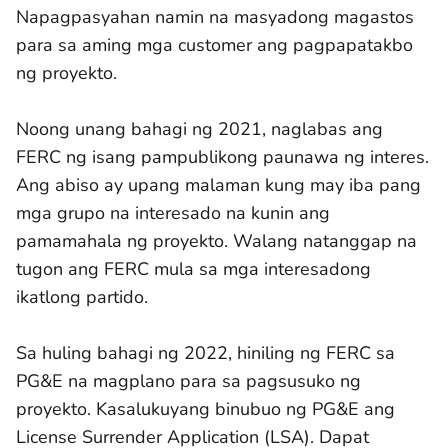
Napagpasyahan namin na masyadong magastos
para sa aming mga customer ang pagpapatakbo
ng proyekto.
Noong unang bahagi ng 2021, naglabas ang
FERC ng isang pampublikong paunawa ng interes.
Ang abiso ay upang malaman kung may iba pang
mga grupo na interesado na kunin ang
pamamahala ng proyekto. Walang natanggap na
tugon ang FERC mula sa mga interesadong
ikatlong partido.
Sa huling bahagi ng 2022, hiniling ng FERC sa
PG&E na magplano para sa pagsusuko ng
proyekto. Kasalukuyang binubuo ng PG&E ang
License Surrender Application (LSA). Dapat