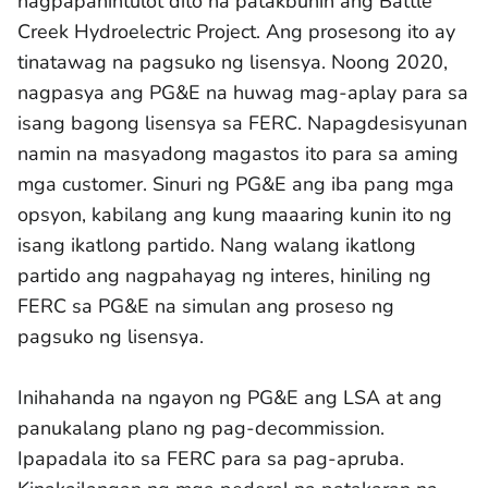
nagpapahintulot dito na patakbuhin ang Battle
Creek Hydroelectric Project. Ang prosesong ito ay
tinatawag na pagsuko ng lisensya. Noong 2020,
nagpasya ang PG&E na huwag mag-aplay para sa
isang bagong lisensya sa FERC. Napagdesisyunan
namin na masyadong magastos ito para sa aming
mga customer. Sinuri ng PG&E ang iba pang mga
opsyon, kabilang ang kung maaaring kunin ito ng
isang ikatlong partido. Nang walang ikatlong
partido ang nagpahayag ng interes, hiniling ng
FERC sa PG&E na simulan ang proseso ng
pagsuko ng lisensya.
Inihahanda na ngayon ng PG&E ang LSA at ang
panukalang plano ng pag-decommission.
Ipapadala ito sa FERC para sa pag-apruba.