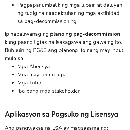
Pagpapanumbalik ng mga lupain at daluyan
ng tubig na naapektuhan ng mga aktibidad
sa pag-decommissioning
Ipinapaliwanag ng
plano ng pag-decommission
kung paano ligtas na isasagawa ang gawaing ito.
Bubuuin ng PG&E ang planong ito nang may input
mula sa:
Mga Ahensya
Mga may-ari ng lupa
Mga Tribo
Iba pang mga stakeholder
Aplikasyon sa Pagsuko ng Lisensya
Ang pangwakas na LSA ay magsasama ng: