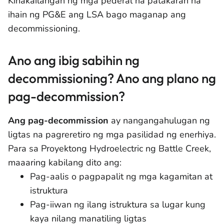
Kinakailangan ng mga pederal na patakaran na
ihain ng PG&E ang LSA bago maganap ang
decommissioning.
Ano ang ibig sabihin ng
decommissioning? Ano ang plano ng
pag-decommission?
Ang pag-decommission
ay nangangahulugan ng
ligtas na pagreretiro ng mga pasilidad ng enerhiya.
Para sa Proyektong Hydroelectric ng Battle Creek,
maaaring kabilang dito ang:
Pag-aalis o pagpapalit ng mga kagamitan at
istruktura
Pag-iiwan ng ilang istruktura sa lugar kung
kaya nilang manatiling ligtas