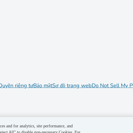
Quyền riêng tư
Bảo mật
Sơ đồ trang web
Do Not Sell My P
ces and for analytics, site performance, and
eject All” to disable non-necessary Cookies. For