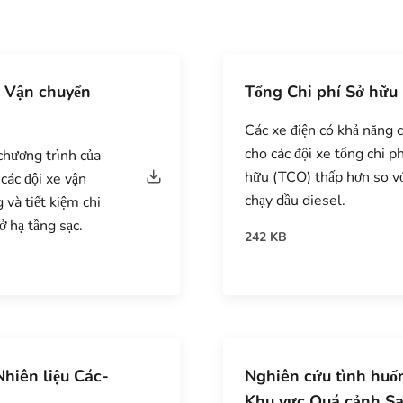
n Vận chuyển
Tổng Chi phí Sở hữu
Các xe điện có khả năng 
cho các đội xe tổng chi ph
chương trình của
hữu (TCO) thấp hơn so vớ
các đội xe vận
chạy dầu diesel.
 và tiết kiệm chi
sở hạ tầng sạc.
242 KB
hiên liệu Các-
Nghiên cứu tình huố
Khu vực Quá cảnh S