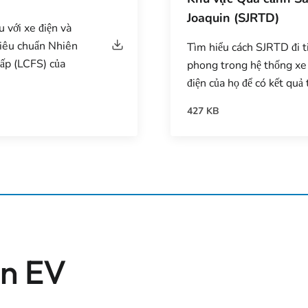
Joaquin (SJRTD)
 với xe điện và
Tiêu chuẩn Nhiên
Tìm hiểu cách SJRTD đi t
ấp (LCFS) của
phong trong hệ thống xe
điện của họ để có kết quả 
427 KB
ên EV