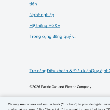
tiên
Nghề nghiệp
Hệ thống PG&E
Trong cộng đồng quý vị
Trợ năng
Điều khoản & Điều kiện
Quy định
©2026 Pacific Gas and Electric Company
We may use cookies and similar tools (“Cookies”) to provide digital servi
marketing purposes. Click “Accept All” to consent to these Cookies or “R