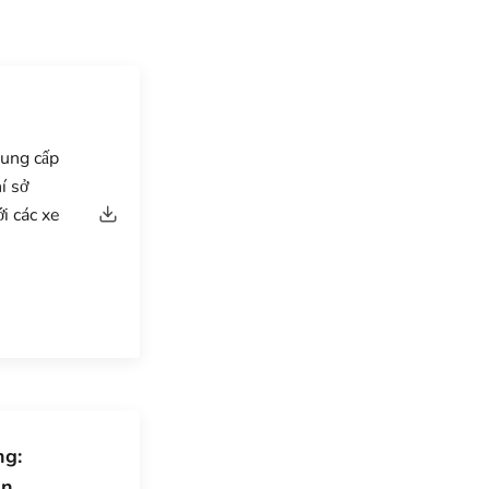
cung cấp
í sở
i các xe
ng:
an