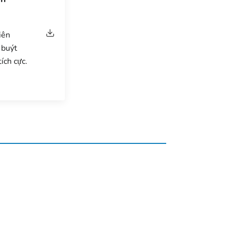
iên
 buýt
tích cực.