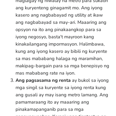
maglagay ng hiwalay na metro para sukatin
ang kuryenteng ginagamit mo. Ang iyong
kasero ang nagbabayad ng utility at ikaw
ang nagbabayad sa may-ari. Maaaring ang
opsyon na ito ang pinakaangkop para sa
iyong negosyo, basta't mayroon kang
kinakailangang impormasyon. Halimbawa,
kung ang iyong kasero ay bibili ng kuryente
sa mas mababang halaga ng maramihan,
makipag-bargain para sa mga benepisyo ng
mas mababang rate na iyon.
Ang pagsasama ng renta
ay bukol sa iyong
mga singil sa kuryente sa iyong renta kung
ang gusali ay may isang metro lamang. Ang
pamamaraang ito ay maaaring ang
pinakamapanganib para sa mga