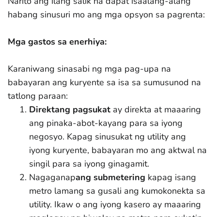
Narito ang ilang salik na dapat isaalang-alang
habang sinusuri mo ang mga opsyon sa pagrenta:
Mga gastos sa enerhiya:
Karaniwang sinasabi ng mga pag-upa na
babayaran ang kuryente sa isa sa sumusunod na
tatlong paraan:
Direktang pagsukat
ay direkta at maaaring
ang pinaka-abot-kayang para sa iyong
negosyo. Kapag sinusukat ng utility ang
iyong kuryente, babayaran mo ang aktwal na
singil para sa iyong ginagamit.
Nagaganap
ang submetering
kapag isang
metro lamang sa gusali ang kumokonekta sa
utility. Ikaw o ang iyong kasero ay maaaring