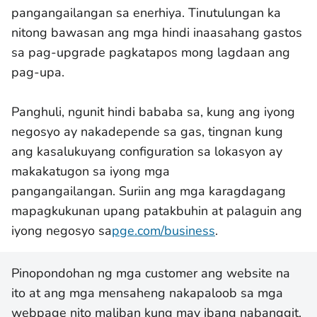
pangangailangan sa enerhiya. Tinutulungan ka
nitong bawasan ang mga hindi inaasahang gastos
sa pag-upgrade pagkatapos mong lagdaan ang
pag-upa.
Panghuli, ngunit hindi bababa sa, kung ang iyong
negosyo ay nakadepende sa gas, tingnan kung
ang kasalukuyang configuration sa lokasyon ay
makakatugon sa iyong mga
pangangailangan. Suriin ang mga karagdagang
mapagkukunan upang patakbuhin at palaguin ang
iyong negosyo sa
pge.com/business
.
Pinopondohan ng mga customer ang website na
ito at ang mga mensaheng nakapaloob sa mga
webpage nito maliban kung may ibang nabanggit.