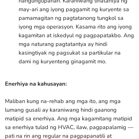
nangungupahan. Karaniwang tinatantya ng
may-ari ang iyong paggamit ng kuryente sa
pamamagitan ng pagtatanong tungkol sa
iyong mga operasyon. Kasama rito ang iyong
kagamitan at iskedyul ng pagpapatakbo. Ang
mga naturang pagtatantya ay hindi
kasingtiyak ng pagsukat sa partikular na
dami ng kuryenteng ginagamit mo.
Enerhiya na kahusayan:
Maliban kung na-rehab ang mga ito, ang mga
lumang gusali ay karaniwang hindi gaanong
matipid sa enerhiya. Ang mga kagamitang matipid
sa enerhiya tulad ng HVAC, ilaw, pagpapalamig —
pati na rin ang regular na pagpapanatili at