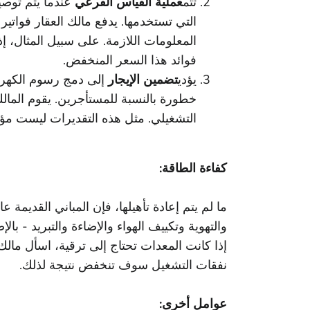
تتم
عملية القياس الفرعي
عندما يتم توصي
التي تستخدمها. يدفع مالك العقار فواتير
المعلومات اللازمة. على سبيل المثال، 
فوائد هذا السعر المنخفض.
يؤدي
تضمين الإيجار
إلى دمج رسوم الكهربا
خطورة بالنسبة للمستأجرين. يقوم الما
التشغيلي. مثل هذه التقديرات ليست مؤك
كفاءة الطاقة:
ما لم يتم إعادة تأهيلها، فإن المباني القديم
والتهوية وتكييف الهواء والإضاءة والتبريد - ب
إذا كانت المعدات تحتاج إلى ترقية، اسأل مالك
نفقات التشغيل سوف تنخفض نتيجة لذلك.
عوامل أخرى: