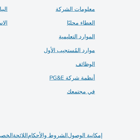
معلومات الشركة
البي
العطاء محليًا
الا
الموارد التعليمية
موارد المُستجيب الأول
الوظائف
أنظمة شركة PG&E
في مجتمعك
إمكانية الوصول
الشروط والأحكام
اللائحة
الخصو