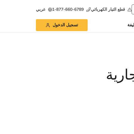
قطع التيار الكهربائي
1-877-660-6789
عربي
يفة
تسجيل الدخول
ارية