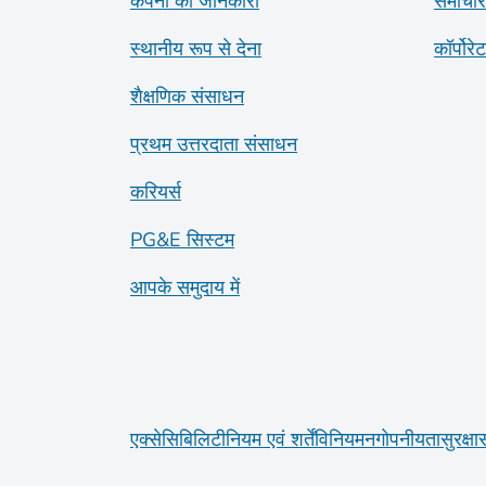
कंपनी की जानकारी
समाचार
स्थानीय रूप से देना
कॉर्पोरे
शैक्षणिक संसाधन
प्रथम उत्तरदाता संसाधन
करियर्स
PG&E सिस्टम
आपके समुदाय में
एक्सेसिबिलिटी
नियम एवं शर्तें
विनियमन
गोपनीयता
सुरक्षा