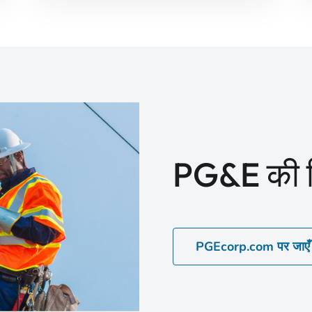
PG&E की ट
PGEcorp.com पर जाएँ