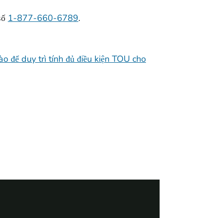
số
1-877-660-6789
.
o để duy trì tính đủ điều kiện TOU cho