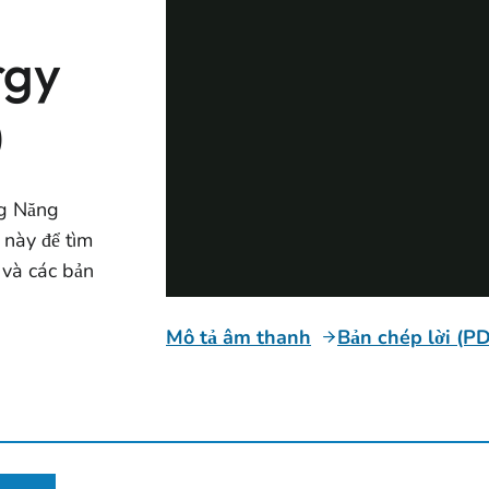
rgy
)
ng Năng
này để tìm
 và các bản
Mô tả âm thanh
Bản chép lời (P