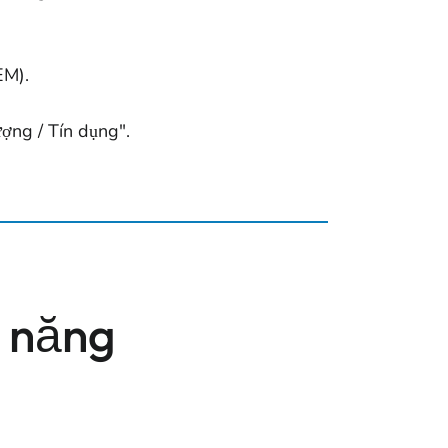
EM).
ợng / Tín dụng".
n năng