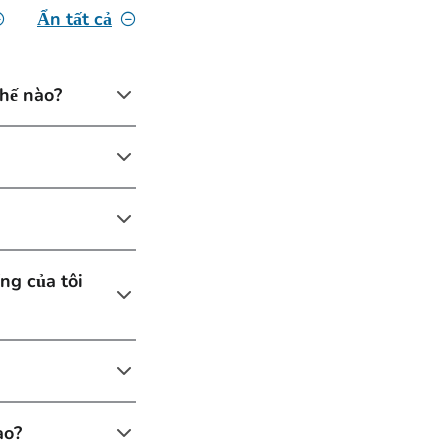
Ẩn tất cả
hế nào?
ng của tôi
ào?