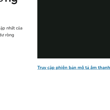
gặp nhất của
 dư ròng
Truy cập phiên bản mô tả âm than