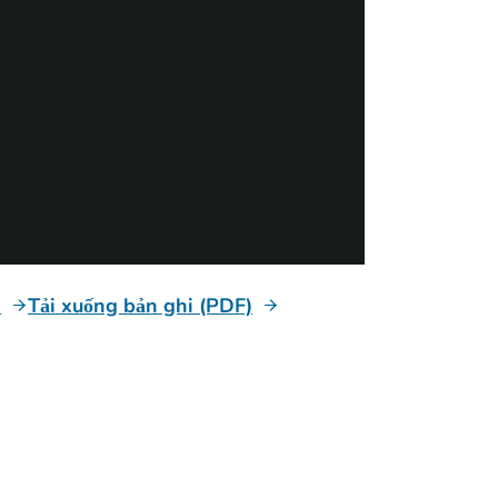
h
Tải xuống bản ghi (PDF)