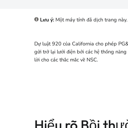
Lưu ý:
Một máy tính đã dịch trang này.
Dự luật 920 của California cho phép PG&
gửi trở lại lưới điện bởi các hệ thống nă
lời cho các thắc mắc về NSC.
Hiểu rõ Bồi th