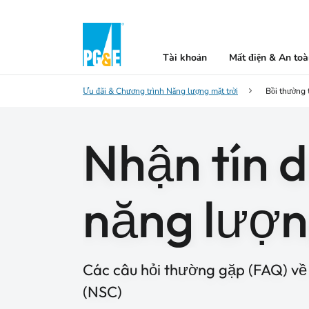
Tài khoản
Mất điện & An to
Ưu đãi & Chương trình Năng lượng mặt trời
Bồi thường 
Nhận tín 
năng lượn
Các câu hỏi thường gặp (FAQ) về
(NSC)