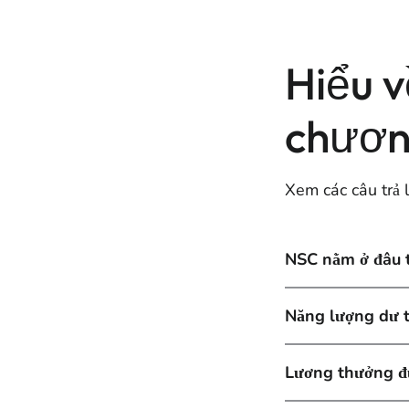
Hiểu v
chương
Xem các câu trả l
NSC nằm ở đâu 
Năng lượng dư t
Lương thưởng đư