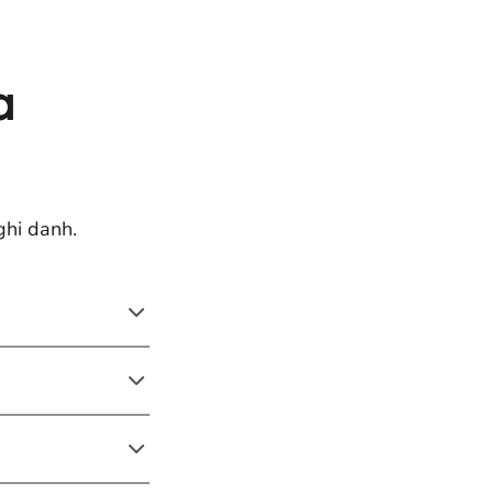
a
ghi danh.