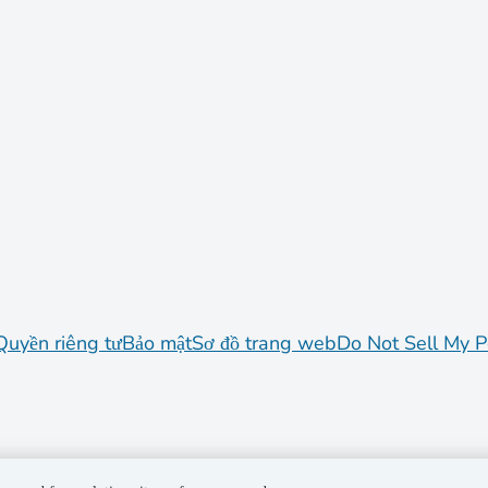
Quyền riêng tư
Bảo mật
Sơ đồ trang web
Do Not Sell My P