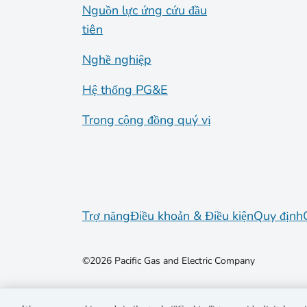
Nguồn lực ứng cứu đầu
tiên
Nghề nghiệp
Hệ thống PG&E
Trong cộng đồng quý vị
Trợ năng
Điều khoản & Điều kiện
Quy định
©2026 Pacific Gas and Electric Company