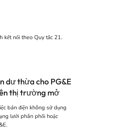
ch kết nối theo Quy tắc 21.
ện dư thừa cho PG&E
rên thị trường mở
việc bán điện không sử dụng
ng lưới phân phối hoặc
&E.