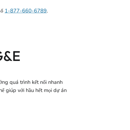
số
1-877-660-6789
.
PG&E
ớng quá trình kết nối nhanh
hể giúp với hầu hết mọi dự án