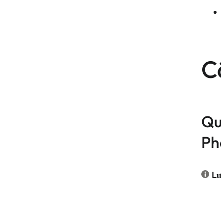
C
Qu
Ph
Lư