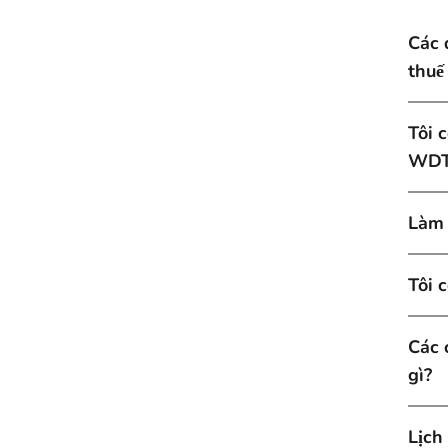
Các 
thuế
Tôi 
WDT 
Làm 
Tôi 
Các 
gì?
Lịch