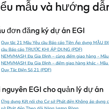
iểu mẫu và hướng dẫ
u đơn đăng ký dự án EGI
Quy tắc 21 Mẫu Yêu cầu Báo cáo Tiền Áp dụng MẪU Đ
cầu Báo cáo TRƯỚC KHI ÁP DỤNG (PDF)
NEMVMASH Đa Gia Đình – cùng điểm giao hàng - Mẫu
NEMVMASH Đa Gia Đình – điểm giao hàng khác - Mẫu
Quy Tắc Điện Số 21 (PDF)
i nguyên EGI cho quản lý dự án
Ứng dụng Kết nối cho Cơ sở Phát điện Không áp dụng c
sở Phát điện Theo dõi Năng lượng Ròng