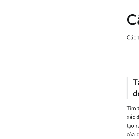
C
Các t
T
d
Tìm t
xác 
tạo r
của q