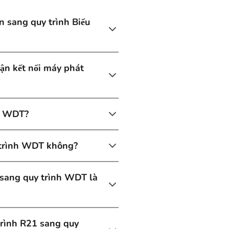
n sang quy trình Biểu
uận kết nối máy phát
nh WDT?
y trình WDT không?
1 sang quy trình WDT là
trình R21 sang quy