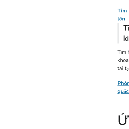
Tìm 
lớn
T
k
Tìm 
khoa
tái t
Phòn
quốc
Ứ