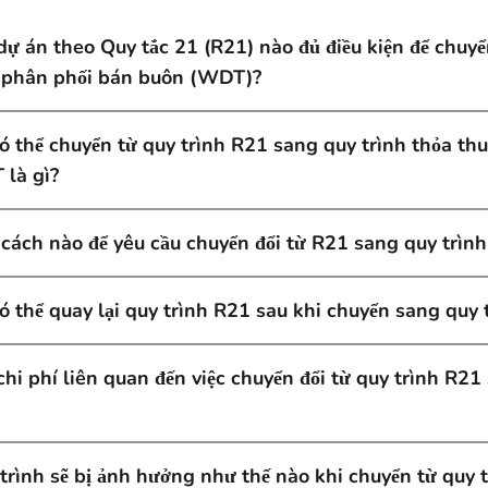
dự án theo Quy tắc 21 (R21) nào đủ điều kiện để chuyể
 phân phối bán buôn (WDT)?
có thể chuyển từ quy trình R21 sang quy trình thỏa th
là gì?
cách nào để yêu cầu chuyển đổi từ R21 sang quy trì
có thể quay lại quy trình R21 sau khi chuyển sang qu
chi phí liên quan đến việc chuyển đổi từ quy trình R2
 trình sẽ bị ảnh hưởng như thế nào khi chuyển từ quy 