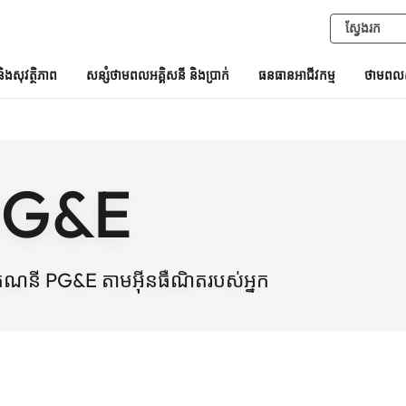
និងសុវត្ថិភាព
សន្សំថាមពលអគ្គិសនី និងប្រាក់
ធនធានអាជីវកម្ម
ថាមពលស
PG&E
ងគណនី PG&E តាមអ៊ីនធឺណិតរបស់អ្នក