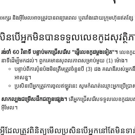
អក្សរ និងអ៊ីមែលអាចត្រូវបានពន្យារពេល ឬរារាំងដោយក្រុមហ៊ុនឥតខ្សែ 
រសិនបើអ្នកមិនបានទទួលលេខកូដសុវត្ថិ
រង់ចាំ 60 វិនាទី បន្ទាប់មកជ្រើសរើស "ផ្ញើលេខកូដម្តងទៀត"។
លេខកូ
នាទីដើម្បីមកដល់។ ពួកគេមានសុពលភាពសម្រាប់មួយ (1) ម៉ោង។
បន្ទាប់ពីការប៉ុនប៉ងមិនត្រឹមត្រូវចំនួនបី (3) ដង គណនីរបស់អ្
អាសន្ន។
ប្រសិនបើអ្នកត្រូវការចូលឥឡូវនេះ
សូមកំណត់ឈ្មោះអ្នកប្រើប្រា
សាកល្បងជម្រើសដឹកជញ្ជូនផ្សេង។
តើអ្នកជ្រើសរើសទទួលលេខកូដរប
អ៊ីមែល។
អ្វីដែលត្រូវពិនិត្យមើលប្រសិនបើអ្នកនៅតែមិ