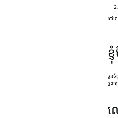
នៅពេល
ខ្
ទូរស័
ចូលប
លេ