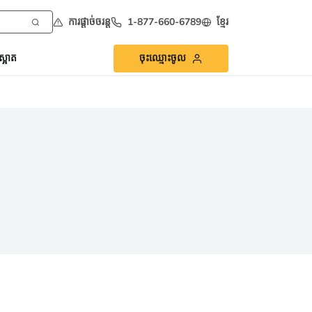
ការផ្ដាច់ចរន្ត
1-877-660-6789
ខ្មែរ
្អាត
ចុះឈ្មោះចូល