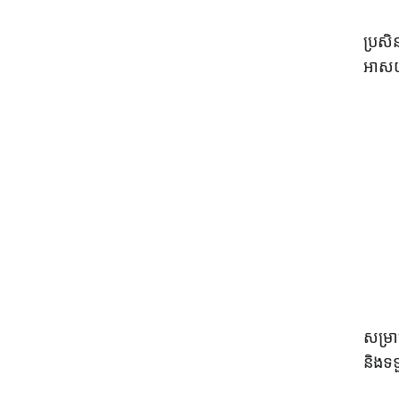
ប្រសិ
អាសយដ
សម្រា
និងទ