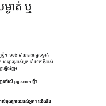
សម្ងាត់ ឬ
្មី។ មុខងារកំណត់ពាក្យសម្ងាត់
ីអនឡាញរបស់អ្នកទៅវេទិកាថ្មីរបស់
ត្យឡើងវិញ៖
ងវិញនៅលើ pge.com ថ្មី។
ស្គាល់ចុងក្រោយរបស់អ្នក។ យើងនឹង