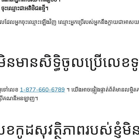
ចុះឈ្មោះជាអតិថិជនថ្មី។
ដែលអ្នកចុះឈ្មោះឡើងវិញ ឈ្មោះអ្នកប្រើរបស់អ្នកនឹងក្លាយជាអាសយ
ញុំមិនមានសិទ្ធិចូលប្រើលេខទូ
ព្ទទៅលេខ
1-877-660-6789
។ យើងអាចផ្ទៀងផ្ទាត់ព័ត៌មានលម្អិ
្រើគណនីអនឡាញ។
ខកូដសុវត្ថិភាពរបស់ខ្ញុំម