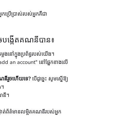
នកប្រើប្រាស់របស់អ្នកគឺជា
អាចបង្កើតគណនីបាន៖
តងនៅក្នុងប្រព័ន្ធរបស់យើង។
 "add an account" នៅផ្នែកខាងលើ
ះគណនីរួចហើយទេ?
បើដូច្នេះ សូមស្នើឱ្យ
រង។
គណនី។
ទាត់ព័ត៌មានលម្អិតគណនីរបស់អ្នក