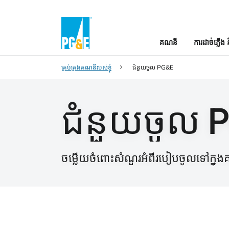
គណនី
ការដាច់ភ្លើង 
គ្រប់គ្រងគណនីរបស់ខ្ញុំ
ជំនួយចូល PG&E
ជំនួយចូល 
ចម្លើយចំពោះសំណួរអំពីរបៀបចូលទៅក្នុ