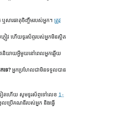
ឬសារធាតុចិញ្ចឹមរបស់អ្នក។
ត្រូវ
ភ្ញៀវ ហើយទូរស័ព្ទរបស់អ្នកមិនស្ថិត
ូវតែនិយាយអ្វីមួយនៅពេលអ្នកឆ្លើយ
នកទេ?
អ្នកប្រហែលជាមិនទទួលបាន
្នកទៀតហើយ សូមទូរស័ព្ទទៅលេខ
1-
ូលប្រើគណនីរបស់អ្នក និងធ្វើ