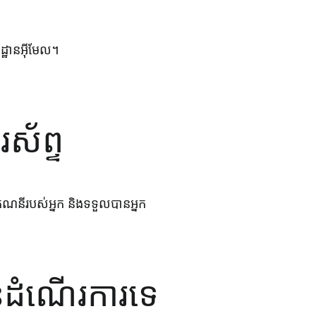
ដ្ឋានអ៊ីមែល។
រស័ព្ទ
តគណនីរបស់អ្នក និងទទួលបានអ្នក
ិនដំណើរការទេ