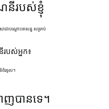
នីរបស់ខ្ញុំ
់សោជាបណ្តោះអាសន្ន សម្រាប់
ីរបស់អ្នក៖
ំព័រចូល
។
នឡាញបានទេ។