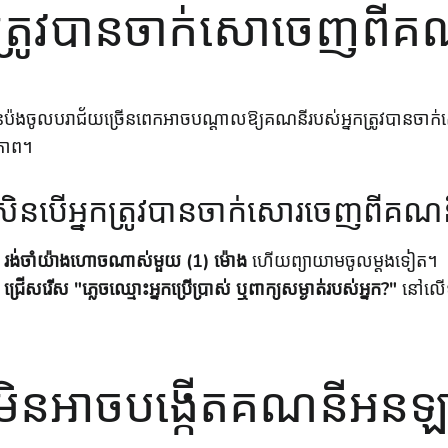
ញុំត្រូវបានចាក់សោចេញពីគណ
ុនប៉ងចូលបរាជ័យច្រើនពេកអាចបណ្តាលឱ្យគណនីរបស់អ្នកត្រូវបានចាក
ិភាព។
រសិនបើអ្នកត្រូវបានចាក់សោរចេញពីគណន
រង់ចាំយ៉ាងហោចណាស់មួយ (1) ម៉ោង
ហើយព្យាយាមចូលម្តងទៀត។
ជ្រើសរើស "ភ្លេចឈ្មោះអ្នកប្រើប្រាស់ ឬពាក្យសម្ងាត់របស់អ្នក?"
នៅលើទ
្ញុំមិនអាចបង្កើតគណនីអ