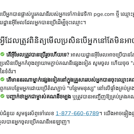
នបើអ្នកបានផ្លាស់ប្តូរគណនីរបស់អ្នកទៅកាន់វេទិកា pge.com ថ្មី ឈ្មោះអ្
្ឋានអ៊ីមែលដែលអ្នកបានប្រើដើម្បីចុះឈ្មោះ។
អ្វីដែលត្រូវពិនិត្យមើលប្រសិនបើអ្នកនៅតែមិន
តើអ៊ីមែលត្រូវបានប្រើរួចហើយទេ?
អាសយដ្ឋានអ៊ីមែលអាចប្រើបានតែម្
ប្រសិនបើអ្នកកំពុងព្យាយាមភ្ជាប់គណនីផ្សេងទៀត សូមចូល ហើយចុច
នៃទំព័រ។
តើមាននរណាម្នាក់ផ្សេងទៀតនៅក្នុងគ្រួសាររបស់អ្នកបានចុះឈ្មោ
ពួកគេបន្ថែមអ្នកដោយប្រើតំណភ្ជាប់ "បន្ថែមមនុស្ស" នៅលើផ្ទាំងគ្រប់គ្
បញ្ជាក់ថាអ្នកជាម្ចាស់គណនីចម្បង
ឬត្រូវបានអញ្ជើញឱ្យគ្រប់គ្រង
ប់ជំនួយ សូមទូរស័ព្ទទៅលេខ
1-877-660-6789
។ យើងអាចផ្ទៀងផ្
ទួលបានអ្នកចូលប្រើគណនីអនឡាញ។