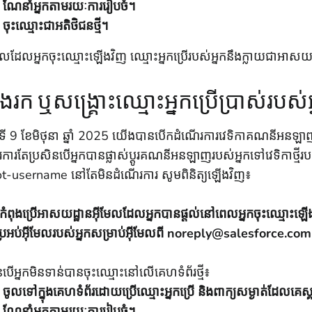
ណែនាំអ្នកតាមរយៈការរៀបចំ។
ចុះឈ្មោះជាអតិថិជនថ្មី។
ដែលអ្នកចុះឈ្មោះឡើងវិញ ឈ្មោះអ្នកប្រើរបស់អ្នកនឹងក្លាយជាអាសយ
ែងរក ឬសង្គ្រោះឈ្មោះអ្នកប្រើប្រាស់របស់
ៃទី 9 ខែមិថុនា ឆ្នាំ 2025 យើងបានបើកដំណើរការវេទិកាគណនីអនឡាញថ្ម
ការតែប្រសិនបើអ្នកបានផ្លាស់ប្តូរគណនីអនឡាញរបស់អ្នកទៅវេទិកាថ្
ot-username នៅតែមិនដំណើរការ សូមពិនិត្យឡើងវិញ៖
កកំពុងប្រើអាសយដ្ឋានអ៊ីមែលដែលអ្នកបានផ្តល់នៅពេលអ្នកចុះឈ្មោះឡើ
រអប់អ៊ីមែលរបស់អ្នកសម្រាប់អ៊ីមែលពី noreply@salesforce.com
នបើអ្នកមិនទាន់បានចុះឈ្មោះនៅលើគេហទំព័រថ្មី៖
ចូលទៅក្នុងគេហទំព័រដោយប្រើឈ្មោះអ្នកប្រើ និងពាក្យសម្ងាត់ដែលគេ
ណែនាំអ្នកតាមរយៈការរៀបចំ។