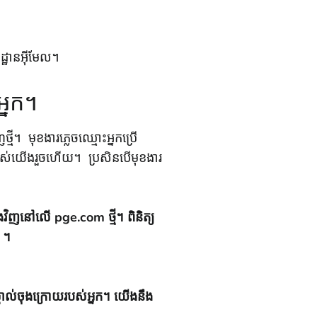
ដ្ឋានអ៊ីមែល។
អ្នក។
ី។ មុខងារភ្លេចឈ្មោះអ្នកប្រើ
មីរបស់យើងរួចហើយ។ ប្រសិនបើមុខងារ
ងវិញនៅលើ pge.com ថ្មី។ ពិនិត្យ
 ។
ស្គាល់ចុងក្រោយរបស់អ្នក។ យើងនឹង