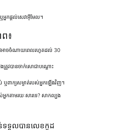
ឬអ្នកផ្តល់សេវាអ៊ីមែល។
ភាព៖
ដអាចចំណាយពេលរហូតដល់ 30
នកនឹងត្រូវបានចាក់សោជាបណ្តោះ
ស់ ឬពាក្យសម្ងាត់របស់អ្នកឡើងវិញ។
ស់អ្នកតាមរយៈសារទេ? សាកល្បង
នទាន់ទទួលបានលេខកូដ