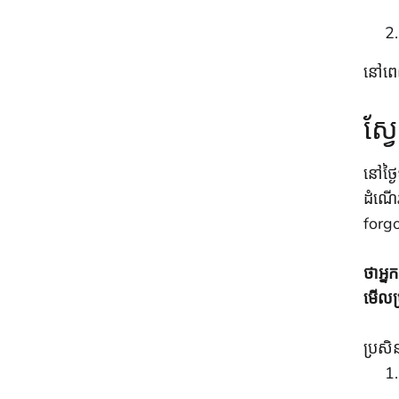
នៅពេល
ស្វ
នៅថ្ង
ដំណើរ
forg
ថាអ្ន
មើលប្
ប្រសិ