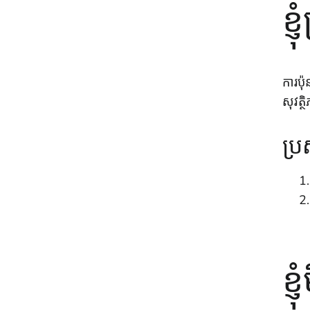
ខ្
ការប៉
សុវត្ថ
ប្
ខ