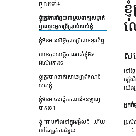
ខ្
ចូលទៅ៖
ខ្ញុំត្រូវការជំនួយជាមួយពាក្យសម្ងាត់
ឈ្
ឬឈ្មោះអ្នកប្រើប្រាស់របស់ខ្ញុំ
ខ្ញុំមិនមានសិទ្ធិចូលប្រើលេខទូរស័ព្ទ
សង្
លេខកូដសុវត្ថិភាពរបស់ខ្ញុំមិន
ដំណើរការទេ
នៅថ្ង
ខ្ញុំត្រូវបានចាក់សោចេញពីគណនី
ឡើងវិ
របស់ខ្ញុំ
យើងរួ
ខ្ញុំមិនអាចបង្កើតគណនីអនឡាញ
អ្នកក
បានទេ។
ខ្ញុំ "ជាប់គាំងនៅក្នុងរង្វិលជុំ" ហើយ
ប្រសិ
នៅតែត្រូវការជំនួយ