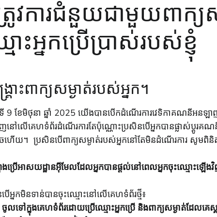
ញុំត្រូវការជំនួយជាមួយពាក្យ
មោះអ្នកប្រើប្រាស់របស់ខ្ញុំ
គ្រោះពាក្យសម្ងាត់របស់អ្នក។
ៃទី 9 ខែមិថុនា ឆ្នាំ 2025 យើងបានបើកដំណើរការវេទិកាគណនីអនឡាញថ
ញនៅលើគេហទំព័រដំណើរការតែប៉ុណ្ណោះប្រសិនបើអ្នកបានផ្លាស់ប្តូរគណន
ចហើយ។ ប្រសិនបើពាក្យសម្ងាត់របស់អ្នកនៅតែមិនដំណើរការ សូមពិនិ
ំពុងប្រើអាសយដ្ឋានអ៊ីមែលដែលអ្នកបានផ្តល់នៅពេលអ្នកចុះឈ្មោះឡើ
នបើអ្នកមិនទាន់បានចុះឈ្មោះនៅលើគេហទំព័រថ្មី៖
ចូលទៅក្នុងគេហទំព័រដោយប្រើឈ្មោះអ្នកប្រើ និងពាក្យសម្ងាត់ដែលគេ