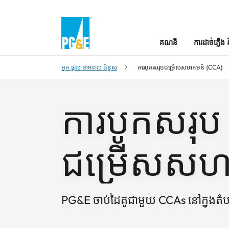
គណនី
ការដាច់ភ្លើង 
អ្នក ផ្ដល់ ថាមពល ជំនួស
ការបូកសរុបជម្រើសសហគមន៍ (CCA)
ការបូកសរុប
ជម្រើសសហ
PG&E ចាប់ដៃគូជាមួយ CCAs នៅក្នុងតំប