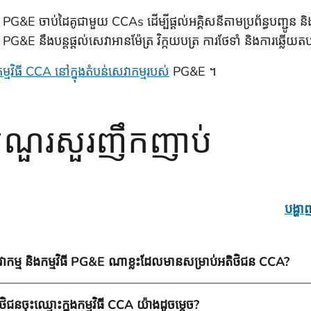
PG&E ចាប់ដៃគូជាមួយ CCAs ដើម្បីផ្តល់អគ្គិសនីតាមប្រព័ន្ធបញ្ជ
PG&E នឹងបន្តផ្តល់សេវាអានម៉ែត្រ វិក្កយបត្រ ការថែទាំ និងការឆ្លើយត
្មវិធី CCA នៅក្នុងតំបន់សេវាកម្មរបស់
PG&E ។
ំណួរ​សួរញឹកញាប់
បង្ហ
ាកម្ម និងកម្មវិធី PG&E ណាខ្លះដែលមានសម្រាប់អតិថិជន CCA?
ថិជនចុះឈ្មោះក្នុងកម្មវិធី CCA យ៉ាងដូចម្តេច?