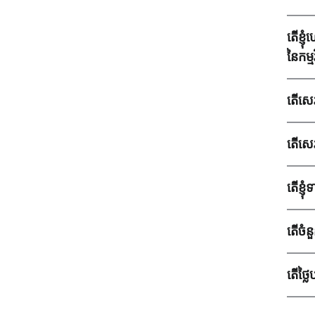
តើខ្ញុ
នៃកម្
តើសេវ
តើសេវ
តើខ្ញុ
តើចំន
តើថ្ល