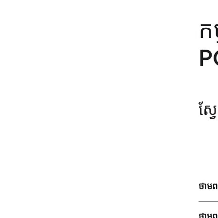
កម
P
ស្
ថាមព
ថាមព