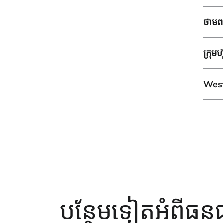
ថាមព
ក្រុម
West
បន្ថែមទៀតអំពីធ