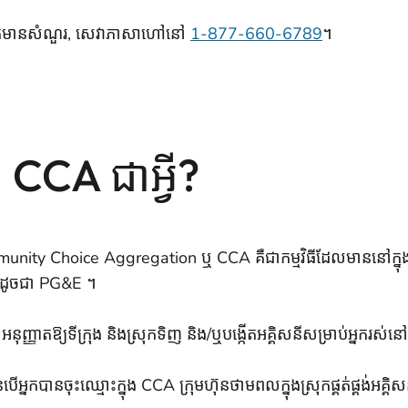
នបើអ្នកមានសំណួរ, សេវាភាសាហៅនៅ
1-877-660-6789
។
 CCA ជាអ្វី?
nity Choice Aggregation ឬ CCA គឺជាកម្មវិធីដែលមាននៅក្នុងត
ស់ដូចជា PG&E ។
នុញ្ញាតឱ្យទីក្រុង និងស្រុកទិញ និង/ឬបង្កើតអគ្គិសនីសម្រាប់អ្នករស់នៅ
នបើអ្នកបានចុះឈ្មោះក្នុង CCA ក្រុមហ៊ុនថាមពលក្នុងស្រុកផ្គត់ផ្គង់អគ្