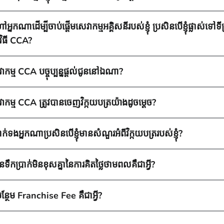
ំហៅអ្នកណាដើម្បីចាប់ផ្តើមសេវាកម្មអគ្គិសនីរបស់ខ្ញុំ ប្រសិនបើខ្ញុំផ្លាស់ទ
មវិធី CCA?
ាកម្ម CCA បច្ចុប្បន្នផ្តល់ជូននៅឯណា?
ាកម្ម CCA ត្រូវបានចេញវិក្កយបត្រយ៉ាងដូចម្តេច?
ំទាក់ទងអ្នកណាប្រសិនបើខ្ញុំមានសំណួរអំពីវិក្កយបត្ររបស់ខ្ញុំ?
ួនទឹកប្រាក់មិនខុសគ្នានៃការគិតថ្លៃថាមពលគឺជាអ្វី?
ៃបន្ថែម Franchise Fee គឺជាអ្វី?