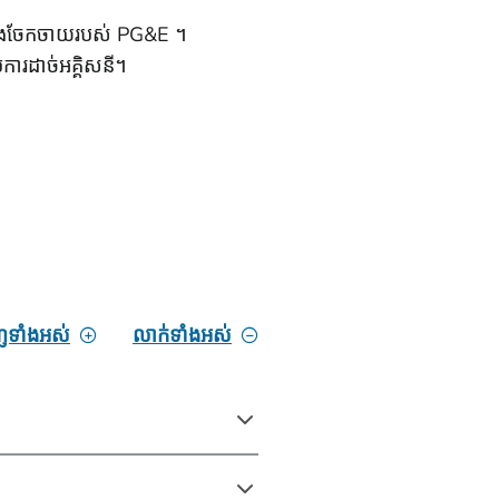
ូន និងចែកចាយរបស់ PG&E ។
បការដាច់អគ្គិសនី។
ាញទាំងអស់
លាក់ទាំងអស់