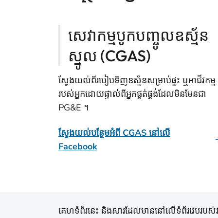
សេវាកម្មបូកបញ្ចូលឧស្ម័ន
ស្នូល (CGAS)
ស្វែងយល់ពីរបៀបទិញឧស្ម័នសម្រាប់ផ្ទះ ឬអាជីវកម្ម
របស់អ្នកដោយផ្ទាល់ពីអ្នកផ្គត់ផ្គង់ដែលមិនមែនជា
PG&E ។
ស្វែងយល់បន្ថែមអំពី CGAS នៅលើ
Facebook
គេហទំព័រនេះ និងសារដែលមាននៅលើទំព័រវេបរបស់វា ត្