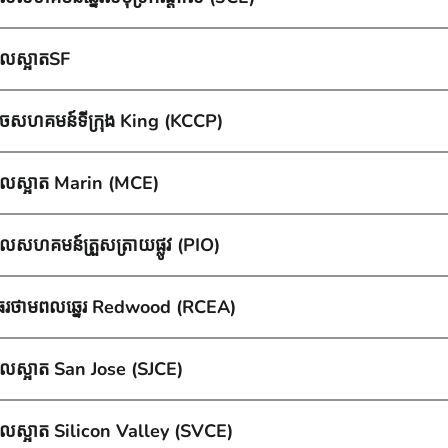
លស្អាតSF
ចសហគមន៍ទីក្រុង King (KCCP)
លស្អាត Marin (MCE)
លសហគមន៍ត្រួសត្រាយផ្លូវ (PIO)
ញាធរថាមពលឆ្នេរ Redwood (RCEA)
លស្អាត San Jose (SJCE)
លស្អាត Silicon Valley (SVCE)