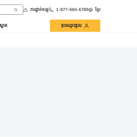
ការផ្ដាច់ចរន្ត
1-877-660-6789
ខ្មែរ
្អាត
ចុះឈ្មោះចូល