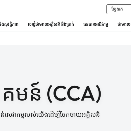
និងសុវត្ថិភាព
សន្សំថាមពលអគ្គិសនី និងប្រាក់
ធនធានអាជីវកម្ម
ថាមពលស
គមន៍ (CCA)
ន់សេវាកម្មរបស់យើងដើម្បីចែកចាយអគ្គិសនី