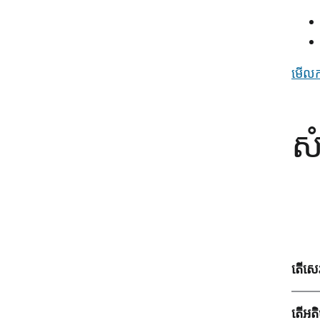
មើលកម
ស
តើសេវ
តើអតិ