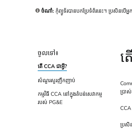
ចំណាំ:
កុំព្យូទ័របានបកប្រែទំព័រនេះ។ ប្រសិ
តើ
ចូលទៅ៖
តើ CCA ជាអ្វី?
សំណួរ​សួរញឹកញាប់
Commu
ប្រា
កម្មវិធី CCA នៅក្នុងតំបន់សេវាកម្ម
របស់ PG&E
CCA អ
ប្រសិ