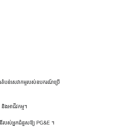
ំបន់សេវាកម្មរបស់ឧបករណ៍ប្រើ
 និងអាជីវកម្ម។
គិសនីរបស់អ្នកជំនួសឱ្យ PG&E ។