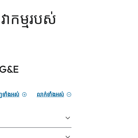
េវាកម្មរបស់
 PG&E
ាញទាំងអស់
លាក់ទាំងអស់