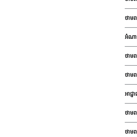
ថាមព
អំណា
ថាមព
ថាមព
អាជ្
ថាមព
ថាមព