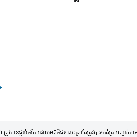
រូវបានផ្តល់ថវិកាដោយអតិថិជន លុះត្រាតែត្រូវបានកត់ត្រាបញ្ជាក់តាមវ