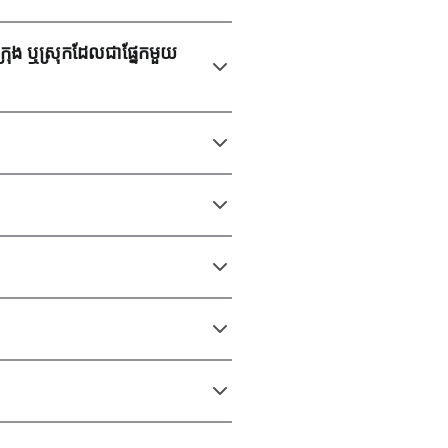
ៅទីក្រុង ឬស្រុកដែលជាផ្នែកមួយ