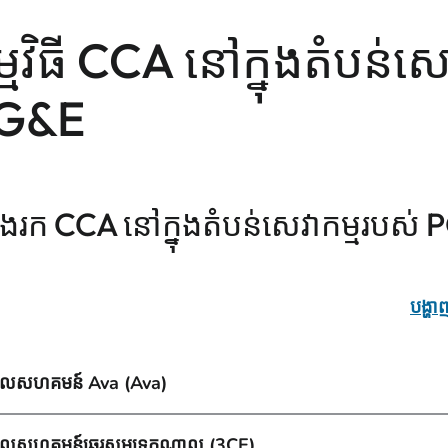
្មវិធី CCA នៅក្នុងតំបន់ស
G&E
វែងរក CCA នៅក្នុងតំបន់សេវាកម្មរបស់
បង្ហ
លសហគមន៍ Ava (Ava)
លសហគមន៍ឆ្នេរសមុទ្រកណ្តាល (3CE)