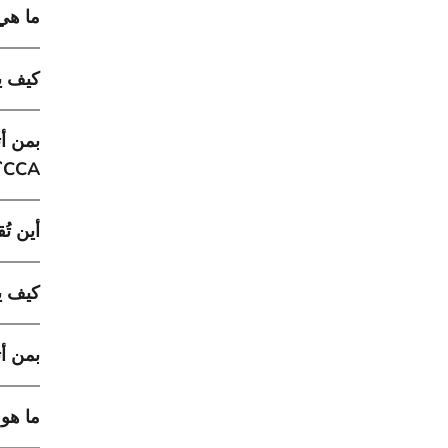
ما هي خدما
كيف يت
بمن أت
CCA؟
أين تُقدم 
كيف يت
بمن أ
ما هو