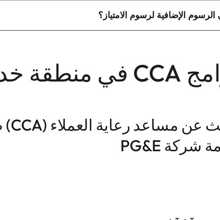
الرسوم الإضافية لرسوم الامتياز؟
في منطقة خدمة PG&E
ابحث ع
 شركة PG&E