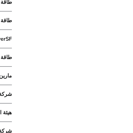
طاقة م
طاقة م
erSF
طاقة مج
مارين ل
شركة ب
هيئة ا
شركة س