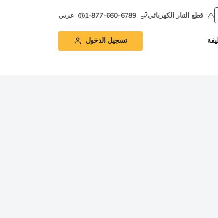
قطع التيار الكهربائي
1-877-660-6789
عربي
يفة
تسجيل الدخول