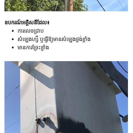
ឧបករណ៍អគ្គិសនីដែល៖
ការលេចជ្រាប
សំឡេងហ្សឺ ឬធ្វើ​ឱ្យមានសំឡេងថ្លង់ខ្លាំង
មានការច្រែះខ្លាំង