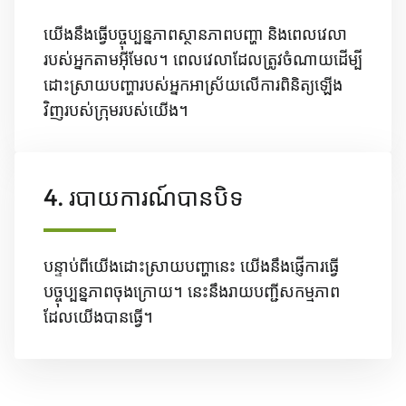
យើងនឹងធ្វើបច្ចុប្បន្នភាពស្ថានភាពបញ្ហា និងពេលវេលា
របស់អ្នកតាមអ៊ីមែល។ ពេលវេលាដែលត្រូវចំណាយដើម្បី
ដោះស្រាយបញ្ហារបស់អ្នកអាស្រ័យលើការពិនិត្យឡើង
វិញរបស់ក្រុមរបស់យើង។
4. របាយការណ៍បានបិទ
បន្ទាប់ពីយើងដោះស្រាយបញ្ហានេះ យើងនឹងផ្ញើការធ្វើ
បច្ចុប្បន្នភាពចុងក្រោយ។ នេះនឹងរាយបញ្ជីសកម្មភាព
ដែលយើងបានធ្វើ។