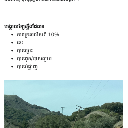
បង្គោលខ្សែភ្លើងដែល៖
ការទ្រេតលើសពី 10%
ឆេះ
បានប្រេះ
បានពុក/បានរលួយ
បានបំផ្លាញ