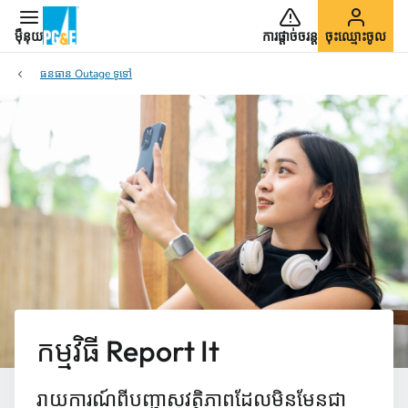
ម៉ឺនុយ
ការផ្ដាច់ចរន្ត
ចុះឈ្មោះចូល
ធនធាន Outage ទូទៅ
កម្មវិធី Report It
រាយការណ៍ពីបញ្ហាសុវត្ថិភាពដែលមិនមែនជា