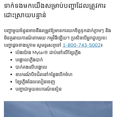
ទាក់ទងមកយើង​សម្រាប់បញ្ហា​ដែលត្រូវការ​
ដោះស្រាយ​បន្ទាន់
បញ្ហាមួយចំនួនអាចនឹងតម្រូវឱ្យមានការយកចិត្តទុកដាក់ភ្លាមៗ និង
មិនគួររាយការណ៍តាមរយៈកម្មវិធីឡើយ។ ប្រសិនបើអ្នកជួបប្រទះ
បញ្ហាដូចខាងក្រោម សូមទូរសព្ទទៅ
1-800-743-5002
៖
ប៉េងប៉ោង Mylar® ជាប់នៅលើខ្សែភ្លើង
បង្គោលភ្លើងបាក់
បាក់គងលើបង្គោល
ឧបករណ៍បិទជិតនៅកន្លែងបើកចំហ
ខ្សែភ្លើងដែលលៀនចេញ
បញ្ហាជាមួយឧបករណ៍ឧស្ម័ន