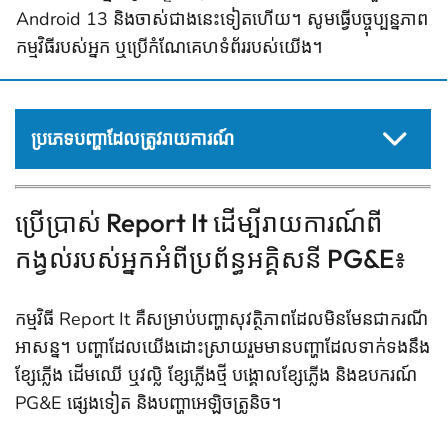
Android 13 និងចាស់ជាងនេះទៀតហើយ។ សូមធ្វើបច្ចុប្បន្នភាព
កម្មវិធីរបស់អ្នក ឬប្រើកំណែគេហទំព័ររបស់យើង។
ប្រភេទបញ្ហាដែលត្រូវរាយការណ៍
ប្រើប្រាស់ Report It ដើម្បីរាយការណ៍ពី
កង្វល់របស់អ្នកអំពីប្រព័ន្ធអគ្គិសនី PG&E៖
កម្ម​វិធី​ Report It គឺសម្រាប់បញ្ហាសុវត្ថិភាពដែលមិនមែនជាករណី
អាសន្ន។ បញ្ហា​ដែល​យើង​ដោះស្រាយ​រួមមាន​បញ្ហា​ដែល​ទាក់ទង​នឹង​
ខ្សែភ្លើង ដើមឈើ ឬវល្លិ ខ្សែភ្លើង​ថ្មី បង្គោល​ខ្សែភ្លើង និង​ឧបករណ៍
PG&E ផ្សេងទៀត និង​បញ្ហា​អេឡិចត្រូនិច។