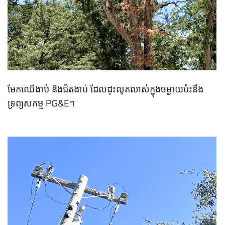
មែកឈើងាប់ និងជិតងាប់ ដែលដុះលូតលាស់ក្នុងចម្ងាយប៉ះនឹង
ទ្រព្យសកម្ម PG&E។