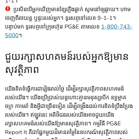
1-1។
ប្រសិនបើអ្នកឃើញមានខ្សែភ្លើងធ្លាក់ សូមនៅឲ្យឆ្ងាយ។ ហាម
ចេញពីរថយន្ត ឬផ្ទះរបស់អ្នក។ ទូរសព្ទទៅលេខ 9-1-1។
បន្ទាប់មក ទូរសព្ទទៅក្រុមហ៊ុន PG&E តាមលេខ
1-800-743-
5000
។
ជួយរក្សាសហគមន៍របស់អ្នកឱ្យមាន
សុវត្ថិភាព
យើងខិតខំធ្វើការជារៀងរាល់ថ្ងៃ ដើម្បីរក្សាសុវត្ថិភាពសហគមន៍
របស់យើង។ យើងប្រើប្រាស់យន្តហោះគ្មានមនុស្សបើក ឧទ្ធម្ភាគ
ចក្រ កាមេរ៉ា និងអ្វីជាច្រើនទៀត ដើម្បីពង្រឹងដល់ការខិតខំប្រឹងប្រែង
របស់យើង។ ឥឡូវនេះ អតិថិជន​របស់យើងអាចជួយយើង​
រក្សាសហគមន៍របស់​យើង​ឱ្យមានសុវត្ថិភាព​។ កម្មវិធី PG&E
Report It គឺជាផ្នែកមួយដ៏មានតម្លៃនៃឧបករណ៍សុវត្ថិភាពរបស់