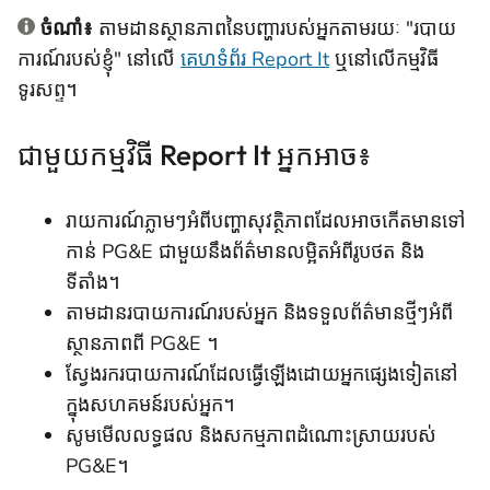
ចំណាំ៖
តាមដានស្ថានភាពនៃបញ្ហារបស់អ្នកតាមរយៈ "របាយ
ការណ៍របស់ខ្ញុំ" នៅលើ
គេហទំព័រ Report It
ឬនៅលើកម្មវិធី
ទូរសព្ទ។
ជាមួយកម្មវិធី Report It អ្នក​អាច៖
រាយការណ៍ភ្លាមៗអំពីបញ្ហាសុវត្ថិភាពដែលអាចកើតមានទៅ
កាន់ PG&E ជាមួយនឹងព័ត៌មានលម្អិតអំពីរូបថត និង
ទីតាំង។
តាមដានរបាយការណ៍របស់អ្នក និងទទួលព័ត៌មានថ្មីៗអំពី
ស្ថានភាពពី PG&E ។
ស្វែងរករបាយការណ៍ដែលធ្វើឡើងដោយអ្នកផ្សេងទៀតនៅ
ក្នុងសហគមន៍របស់អ្នក។
សូមមើលលទ្ធផល និងសកម្មភាពដំណោះស្រាយរបស់
PG&E។