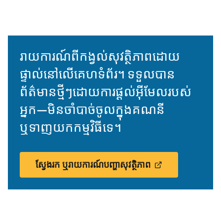
រាយការណ៍ពីកង្វល់សុវត្ថិភាពដោយ
ផ្ទាល់នៅលើគេហទំព័រ។ ទទួលបាន
ព័ត៌មាន​ថ្មីៗដោយការផ្ដល់អ៊ីមែលរបស់
អ្នក—មិនចាំបាច់ចូលក្នុងគណនី
ឬទាញយកកម្មវិធីទេ។
ស្វែងរក ឬរាយការណ៍បញ្ហាសុវត្ថិភាព