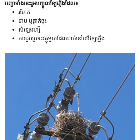
បញ្ហាទាំង​នេះ​រួម​បញ្ចូល​ខ្សែ​ភ្លើង​ដែល៖
រហែក
ទាប ឬធ្លាក់ចុះ
សំឡេងហ្សឺ
ការជួបប្រទះវត្ថុមួយដែលជាប់នៅលើខ្សែភ្លើង