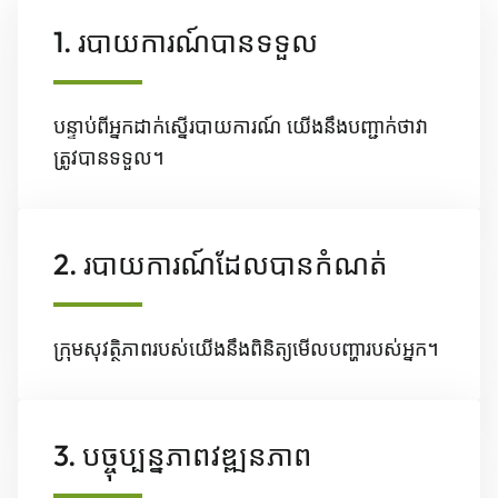
1. របាយការណ៍បានទទួល
បន្ទាប់ពីអ្នកដាក់ស្នើរបាយការណ៍ យើងនឹងបញ្ជាក់ថាវា
ត្រូវបានទទួល។
2. របាយការណ៍ដែលបានកំណត់
ក្រុមសុវត្ថិភាពរបស់យើងនឹងពិនិត្យមើលបញ្ហារបស់អ្នក។
3. បច្ចុប្បន្នភាពវឌ្ឍនភាព