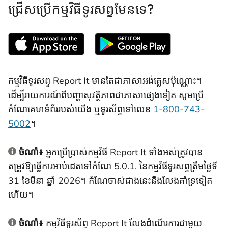
ជ្រើសប្រើកម្មវិធីទូរសព្ទមែនទេ?
កម្មវិធីទូរសព្ទ Report It មានតែជាភាសាអង់គ្លេសប៉ុណ្ណោះ។
ដើម្បីរាយការណ៍ពីបញ្ហាសុវត្ថិភាពជាភាសាផ្សេងទៀត សូមប្រើ
កំណែគេហទំព័ររបស់យើង
ឬទូរស័ព្ទទៅលេខ
1-800-743-
5002
។
ចំណាំ៖
អ្នកប្រើប្រាស់កម្មវិធី Report It ទាំងអស់ត្រូវបាន
តម្រូវឱ្យធ្វើការអាប់ដេតទៅកំណែ 5.0.1. នៃកម្មវិធីទូរសព្ទត្រឹមថ្ងៃទី
31 ខែមីនា ឆ្នាំ 2026។ កំណែចាស់ជាងនេះនឹងលែងគាំទ្រទៀត
ហើយ។
ចំណាំ៖
កម្មវិធីទូរស័ព្ទ Report It លែងដំណើរការជាមួយ