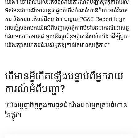
យើង។ នៅពេលដែលអតិថិជនរាយការណ៍ពីបញ្ហាសុវត្ថិភាពដែល
មិនមែនជាករណីអាសន្ន វាជួយយើងកំណត់ហានិភ័យ ចាត់វិធាន
ការ និងការពារតំបន់ជិតខាង។ ជាមួយ PG&E Report It អ្នក
អាចផ្ញើរូបថតមកយើងអំពីបញ្ហាសុវត្ថិភាពមិនមែនជាករណីអាសន្ន
ដែលអាចកើតមានជាមួយនឹងប្រព័ន្ធអគ្គិសនីរបស់យើង ដើម្បីជួយ
យើងរក្សាសហគមន៍របស់អ្នកឱ្យកាន់តែមានសុវត្ថិភាព។
តើមានអ្វីកើតឡើងបន្ទាប់ពីអ្នករាយ
ការណ៍អំពីបញ្ហា?
យើងប្តេជ្ញាចិត្តក្នុងការជូនដំណឹងដល់អ្នកគ្រប់ជំហាន
នៃផ្លូវ។