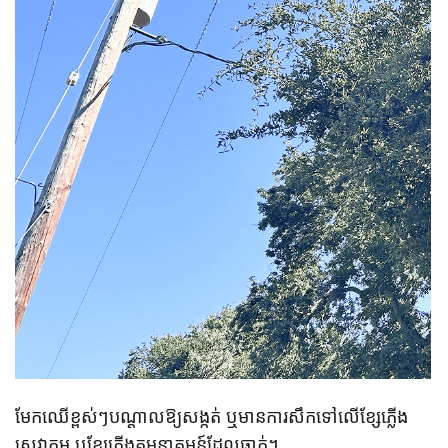
មែកឈើខ្ពស់ៗបណ្តាលឱ្យសង្កត់ ឬមានការសឹកទៅលើខ្សែភ្លើង
សេវាកម្ម ឬខ្សែភ្លើងគមនាគមន៍ដែលធ្លាក់។