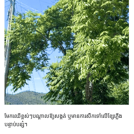
មែកឈើខ្ពស់ៗបណ្តាលឱ្យសង្កត់ ឬមានការសឹកទៅលើខ្សែភ្លើង
បន្ទាប់បន្សំ។