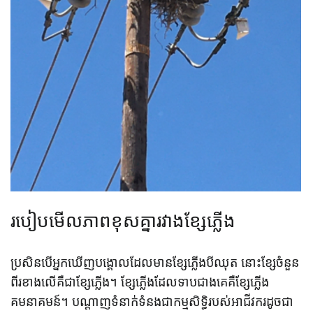
របៀបមើលភាពខុសគ្នារវាងខ្សែភ្លើង
ប្រសិនបើអ្នកឃើញបង្គោលដែលមានខ្សែភ្លើងបីឈុត នោះខ្សែចំនួន
ពីរខាងលើគឺជាខ្សែភ្លើង។ ខ្សែភ្លើងដែលទាបជាងគេគឺខ្សែភ្លើង
គមនាគមន៍។ បណ្ដាញទំនាក់ទំនងជាកម្មសិទ្ធិរបស់អាជីវករដូចជា