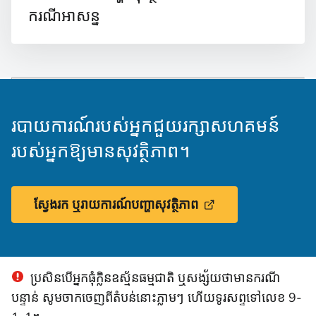
ករណីអាសន្ន
របាយការណ៍របស់អ្នកជួយរក្សាសហគមន៍
របស់អ្នកឱ្យមានសុវត្ថិភាព។
ស្វែងរក ឬរាយការណ៍បញ្ហាសុវត្ថិភាព
ប្រសិនបើអ្នកធុំក្លិនឧស្ម័នធម្មជាតិ ឬសង្ស័យថាមានករណី
បន្ទាន់ សូមចាកចេញពីតំបន់នោះភ្លាមៗ ហើយទូរសព្ទទៅលេខ 9-