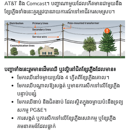
AT&T និង Comcast។ បញ្ហាណាមួយដែលកើតមាន​ជាមួយនឹង​
ខ្សែភ្លើងទាំងនេះ​គួរ​ត្រូវ​បាន​រាយការណ៍​ទៅ​អាជីវករ​សមស្រប។
បញ្ហា​ទាំង​នេះ​រួម​មាន​ដើម​ឈើ ឬវល្លិ​នៅ​ជិត​ខ្សែ​ភ្លើង​ដែល​មាន៖
មែកឈើនៅចម្ងាយប្រវែង 4 ហ្វីតពីខ្សែភ្លើងគោល។
មែកឈើបណ្តាលឱ្យសង្កត់ ឬមានការសឹកទៅលើខ្សែភ្លើង
បន្ទាប់បន្សំ
មែកឈើងាប់ និងជិតងាប់ ដែលស្ថិតក្នុងចម្ងាយប៉ះនឹងទ្រព្យ
សកម្ម PG&E។
ការសង្កត់ ឬការសឹកទៅលើខ្សែភ្លើងសេវាកម្ម ឬខ្សែភ្លើង
គមនាគមន៍ដែលធ្លាក់