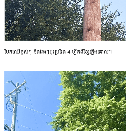
មែកឈើខ្ពស់ៗ និងវែងៗដុះប្រវែង 4 ហ្វីតពីខ្សែភ្លើងគោល។