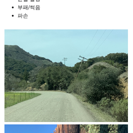
부패/썩음
파손