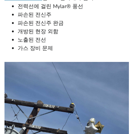
전력선에 걸린 Mylar® 풍선
파손된 전신주
파손된 전신주 완금
개방된 현장 외함
노출된 전선
가스 장비 문제