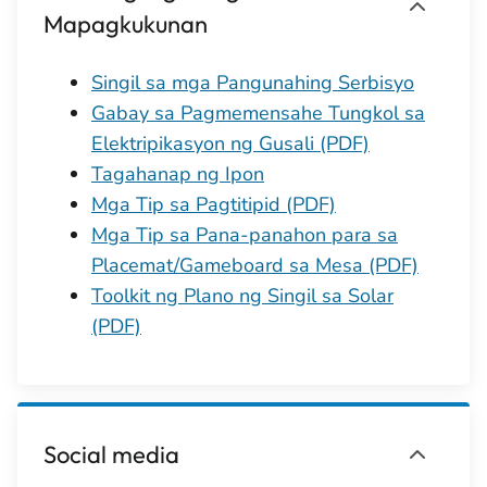
Mapagkukunan
Singil sa mga Pangunahing Serbisyo
Gabay sa Pagmemensahe Tungkol sa
Elektripikasyon ng Gusali (PDF)
Tagahanap ng Ipon
Mga Tip sa Pagtitipid (PDF)
Mga Tip sa Pana-panahon para sa
Placemat/Gameboard sa Mesa (PDF)
Toolkit ng Plano ng Singil sa Solar
(PDF)
Social media