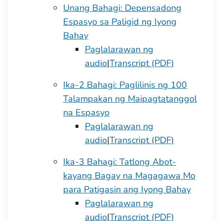
Unang Bahagi: Depensadong
Espasyo sa Paligid ng Iyong
Bahay
Paglalarawan ng
audio
|
Transcript (PDF)
Ika-2 Bahagi: Paglilinis ng 100
Talampakan ng Maipagtatanggol
na Espasyo
Paglalarawan ng
audio
|
Transcript (PDF)
Ika-3 Bahagi: Tatlong Abot-
kayang Bagay na Magagawa Mo
para Patigasin ang Iyong Bahay
Paglalarawan ng
audio
|
Transcript (PDF)