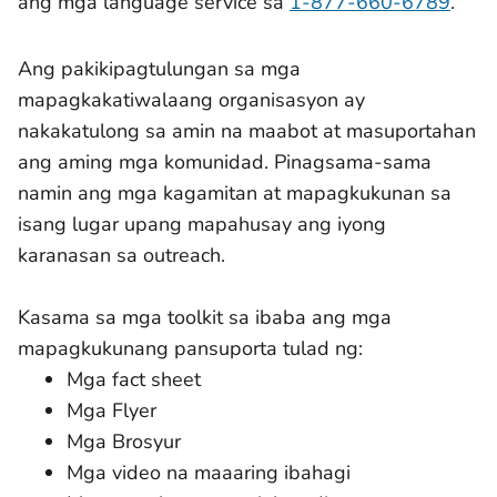
ang mga language service sa
1-877-660-6789
.
Ang pakikipagtulungan sa mga
mapagkakatiwalaang organisasyon ay
nakakatulong sa amin na maabot at masuportahan
ang aming mga komunidad. Pinagsama-sama
namin ang mga kagamitan at mapagkukunan sa
isang lugar upang mapahusay ang iyong
karanasan sa outreach.
Kasama sa mga toolkit sa ibaba ang mga
mapagkukunang pansuporta tulad ng:
Mga fact sheet
Mga Flyer
Mga Brosyur
Mga video na maaaring ibahagi