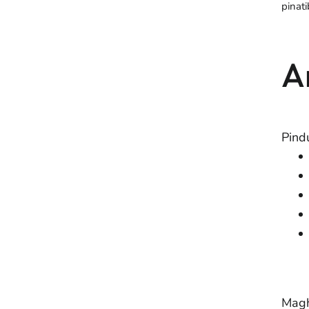
pinat
A
Pind
Magh