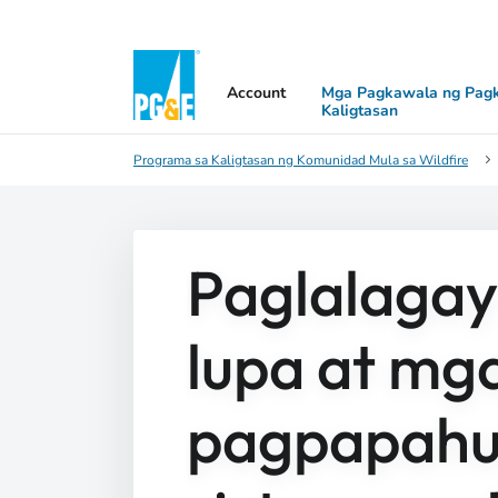
Account
Mga Pagkawala ng Pagk
Kaligtasan
Programa sa Kaligtasan ng Komunidad Mula sa Wildfire
Paglalagay
lupa at mg
pagpapahu