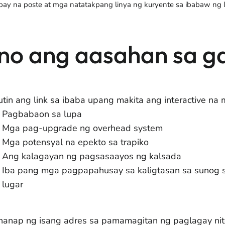
ibay na poste at mga natatakpang linya ng kuryente sa ibabaw ng 
no ang aasahan sa ga
utin ang link sa ibaba upang makita ang interactive na
Pagbabaon sa lupa
Mga pag-upgrade ng overhead system
Mga potensyal na epekto sa trapiko
Ang kalagayan ng pagsasaayos ng kalsada
Iba pang mga pagpapahusay sa kaligtasan sa sunog 
lugar
anap ng isang adres sa pamamagitan ng paglagay nito 