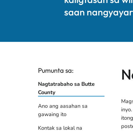
saan nangyayari
N
Pumunta sa:
Nagtatrabaho sa Butte
County
Mags
Ano ang aasahan sa
inyo.
gawaing ito
iton
post
Kontak sa lokal na