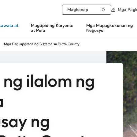
Mga Pagk
awala at
Magtipid ng Kuryente
Mga Mapagkukunan ng
at Pera
Negosyo
Mga Pag-upgrade ng Sistema sa Butte County
 ng ilalom ng
a
say ng