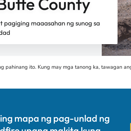
 Butte County
at pagiging maaasahan ng sunog sa
idad
ang pahinang ito. Kung may mga tanong ka, tawagan a
ing mapa ng pag-unlad ng
ldfire upang makita kung