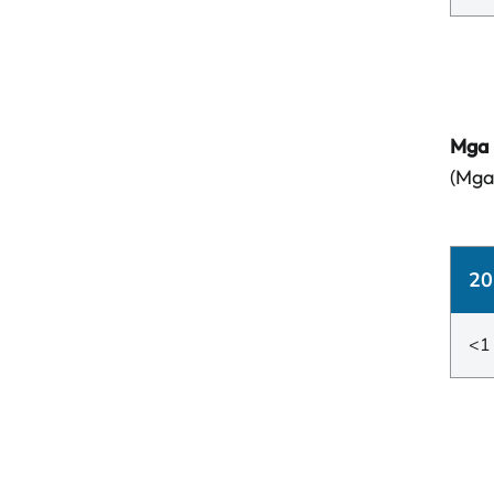
Mga 
(Mga
20
<1