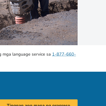
ng mga language service sa
1-877-660-
Tingnan ang mapa ng progreso