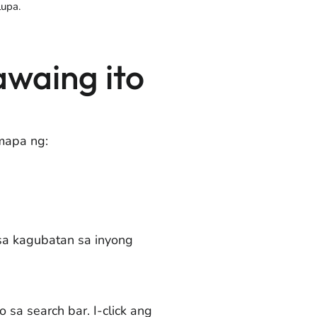
lupa.
waing ito
 mapa ng:
sa kagubatan sa inyong
sa search bar. I-click ang