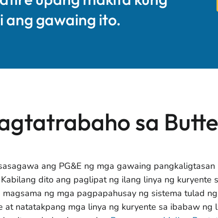
 ang gawaing ito.
agtatrabaho sa Butt
asagawa ang PG&E ng mga gawaing pangkaligtasan l
 Kabilang dito ang paglipat ng ilang linya ng kuryente s
g magsama ng mga pagpapahusay ng sistema tulad ng
e at natatakpang mga linya ng kuryente sa ibabaw ng 