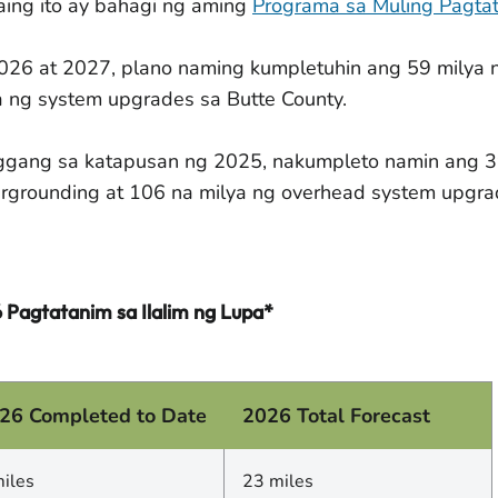
ing ito ay bahagi ng aming
Programa sa Muling Pagta
026 at 2027, plano naming kumpletuhin ang 59 milya 
a ng system upgrades sa Butte County.
gang sa katapusan ng 2025, nakumpleto namin ang 3
rgrounding at 106 na milya ng overhead system upgra
 Pagtatanim sa Ilalim ng Lupa*
26 Completed to Date
2026 Total Forecast
miles
23 miles