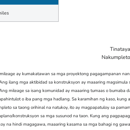
miles
Tinatay
Nakumpleto
mileage ay kumakatawan sa mga proyektong pagagampanan nang 
 Ang ilang mga aktibidad sa konstruksyon ay maaaring magsimula 
 Ang mileage sa isang komunidad ay maaaring tumaas o bumaba da
pahintulot o iba pang mga hadlang. Sa karamihan ng kaso, kung a
pleto sa taong orihinal na natukoy, ito ay magpapatuloy sa pama
plano/konstruksyon sa mga susunod na taon. Kung ang pagpapagaw
oy na hindi magagawa, maaaring kasama sa mga bahagi ng gawai