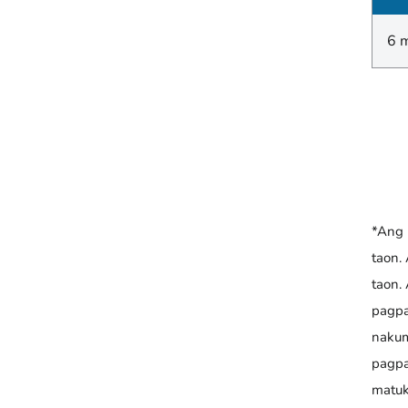
6 
*Ang 
taon.
taon.
pagpa
nakum
pagpa
matuk