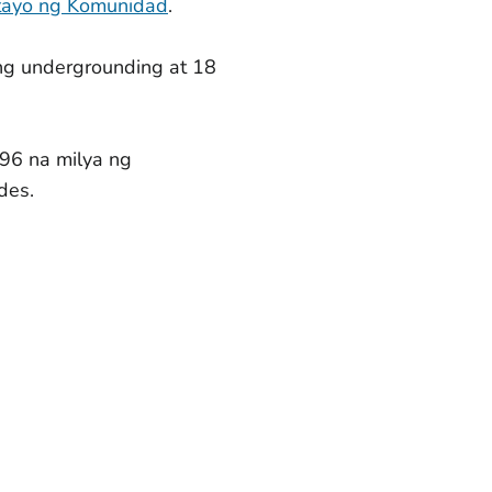
tayo ng Komunidad
.
ng undergrounding at 18
96 na milya ng
des.