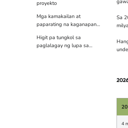
gawa
proyekto
Mga kamakailan at
Sa 2
paparating na kaganapan
mily
sa iyong lugar
Higit pa tungkol sa
Hang
paglalagay ng lupa sa
unde
ilalim ng lupa
2026
20
4 