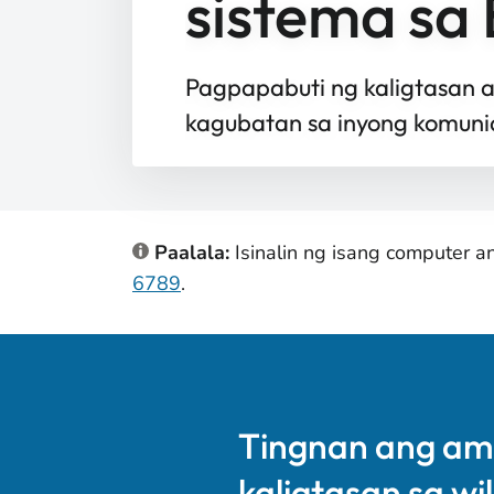
sistema sa
Pagpapabuti ng kaligtasan 
kagubatan sa inyong komun
Paalala:
Isinalin ng isang computer 
6789
.
Tingnan ang am
kaligtasan sa wi