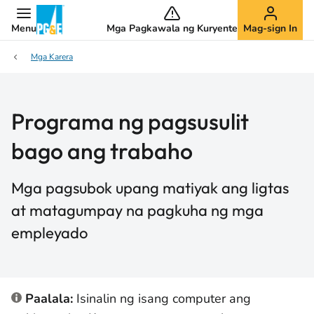
Menu
Mga Pagkawala ng Kuryente
Mag-sign In
Mga Karera
Programa ng pagsusulit
bago ang trabaho
Mga pagsubok upang matiyak ang ligtas
at matagumpay na pagkuha ng mga
empleyado
Paalala:
Isinalin ng isang computer ang