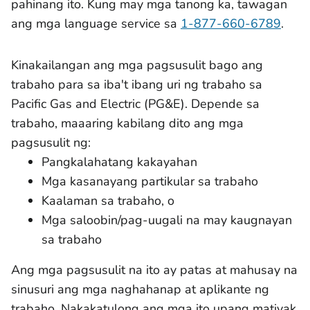
pahinang ito. Kung may mga tanong ka, tawagan
ang mga language service sa
1-877-660-6789
.
Kinakailangan ang mga pagsusulit bago ang
trabaho para sa iba't ibang uri ng trabaho sa
Pacific Gas and Electric (PG&E). Depende sa
trabaho, maaaring kabilang dito ang mga
pagsusulit ng:
Pangkalahatang kakayahan
Mga kasanayang partikular sa trabaho
Kaalaman sa trabaho, o
Mga saloobin/pag-uugali na may kaugnayan
sa trabaho
Ang mga pagsusulit na ito ay patas at mahusay na
sinusuri ang mga naghahanap at aplikante ng
trabaho. Nakakatulong ang mga ito upang matiyak