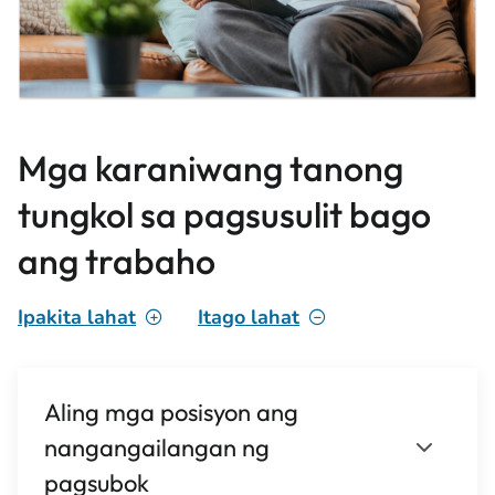
Mga karaniwang tanong
tungkol sa pagsusulit bago
ang trabaho
Ipakita lahat
Itago lahat
Aling mga posisyon ang
nangangailangan ng
pagsubok