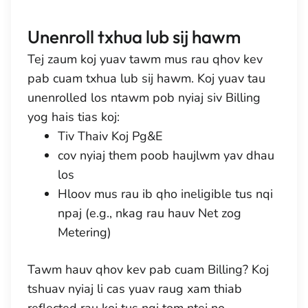
Unenroll txhua lub sij hawm
Tej zaum koj yuav tawm mus rau qhov kev
pab cuam txhua lub sij hawm. Koj yuav tau
unenrolled los ntawm pob nyiaj siv Billing
yog hais tias koj:
Tiv Thaiv Koj Pg&E
cov nyiaj them poob haujlwm yav dhau
los
Hloov mus rau ib qho ineligible tus nqi
npaj (e.g., nkag rau hauv Net zog
Metering)
Tawm hauv qhov kev pab cuam Billing? Koj
tshuav nyiaj li cas yuav raug xam thiab