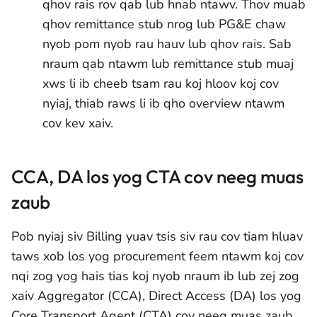
qhov rais rov qab lub hnab ntawv. Thov muab
qhov remittance stub nrog lub PG&E chaw
nyob pom nyob rau hauv lub qhov rais. Sab
nraum qab ntawm lub remittance stub muaj
xws li ib cheeb tsam rau koj hloov koj cov
nyiaj, thiab raws li ib qho overview ntawm
cov kev xaiv.
CCA, DA los yog CTA cov neeg muas
zaub
Pob nyiaj siv Billing yuav tsis siv rau cov tiam hluav
taws xob los yog procurement feem ntawm koj cov
nqi zog yog hais tias koj nyob nraum ib lub zej zog
xaiv Aggregator (CCA), Direct Access (DA) los yog
Core Transport Agent (CTA) cov neeg muas zaub.