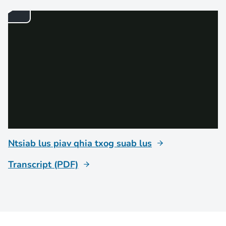
Ntsiab lus piav qhia txog suab lus
Transcript (PDF)