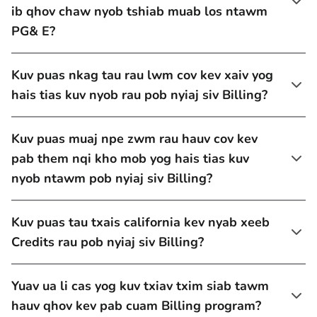
ib qhov chaw nyob tshiab muab los ntawm
PG& E?
Kuv puas nkag tau rau lwm cov kev xaiv yog
hais tias kuv nyob rau pob nyiaj siv Billing?
Kuv puas muaj npe zwm rau hauv cov kev
pab them nqi kho mob yog hais tias kuv
nyob ntawm pob nyiaj siv Billing?
Kuv puas tau txais california kev nyab xeeb
Credits rau pob nyiaj siv Billing?
Yuav ua li cas yog kuv txiav txim siab tawm
hauv qhov kev pab cuam Billing program?