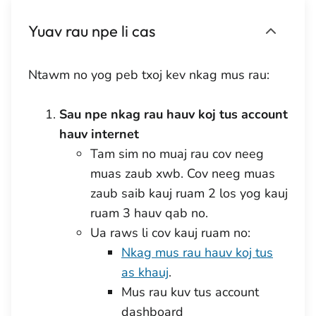
Yuav rau npe li cas
Ntawm no yog peb txoj kev nkag mus rau:
Sau npe nkag rau hauv koj tus account
hauv internet
Tam sim no muaj rau cov neeg
muas zaub xwb. Cov neeg muas
zaub saib kauj ruam 2 los yog kauj
ruam 3 hauv qab no.
Ua raws li cov kauj ruam no:
Nkag mus rau hauv koj tus
as khauj
.
Mus rau kuv tus account
dashboard