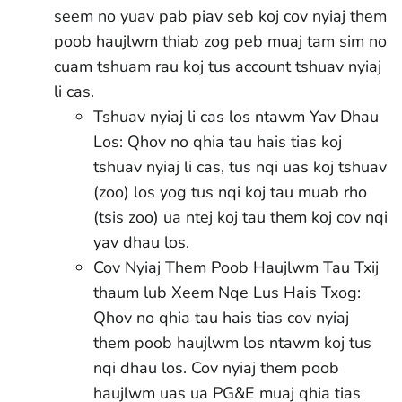
seem no yuav pab piav seb koj cov nyiaj them
poob haujlwm thiab zog peb muaj tam sim no
cuam tshuam rau koj tus account tshuav nyiaj
li cas.
Tshuav nyiaj li cas los ntawm Yav Dhau
Los: Qhov no qhia tau hais tias koj
tshuav nyiaj li cas, tus nqi uas koj tshuav
(zoo) los yog tus nqi koj tau muab rho
(tsis zoo) ua ntej koj tau them koj cov nqi
yav dhau los.
Cov Nyiaj Them Poob Haujlwm Tau Txij
thaum lub Xeem Nqe Lus Hais Txog:
Qhov no qhia tau hais tias cov nyiaj
them poob haujlwm los ntawm koj tus
nqi dhau los. Cov nyiaj them poob
haujlwm uas ua PG&E muaj qhia tias