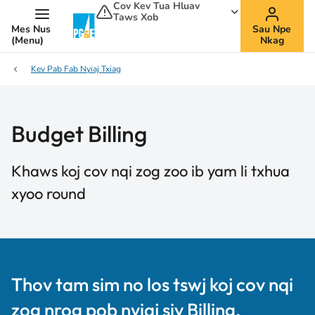
Cov Kev Tua Hluav
Taws Xob
Mes Nus
Sau Npe
(Menu)
Nkag
Kev Pab Fab Nyiaj Txiag
Budget Billing
Khaws koj cov nqi zog zoo ib yam li txhua
xyoo round
Thov tam sim no los tswj koj cov nqi
zog nrog pob nyiaj siv Billing.