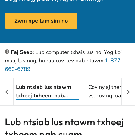
Zwm npe tam sim no
Faj Seeb:
Lub computer txhais lus no. Yog koj
muaj lus nug, hu rau cov kev pab ntawm
1-877-
660-6789
.
Lub ntsiab lus ntawm
Cov nyiaj them txhu
txheej txheem pab
vs. cov nqi uas tau
cuam
Lub ntsiab lus ntawm txheej
txheem pab cuam