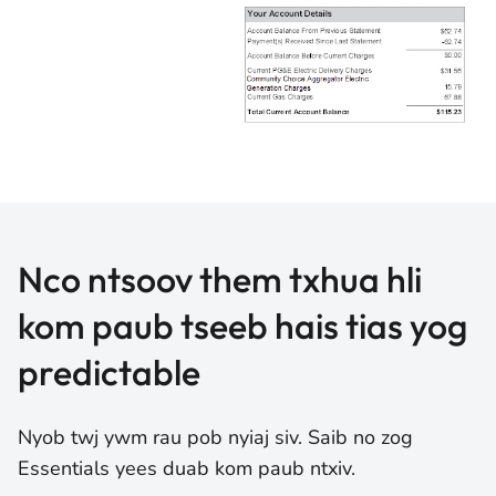
Nco ntsoov them txhua hli
kom paub tseeb hais tias yog
predictable
Nyob twj ywm rau pob nyiaj siv. Saib no zog
Essentials yees duab kom paub ntxiv.