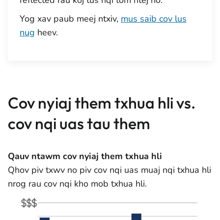
reflected rau koj tus nqi tom ntej no.
Yog xav paub meej ntxiv,
mus saib cov lus
nug
heev.
Cov nyiaj them txhua hli vs.
cov nqi uas tau them
Qauv ntawm cov nyiaj them txhua hli
Qhov piv txwv no piv cov nqi uas muaj nqi txhua hli
nrog rau cov nqi kho mob txhua hli.