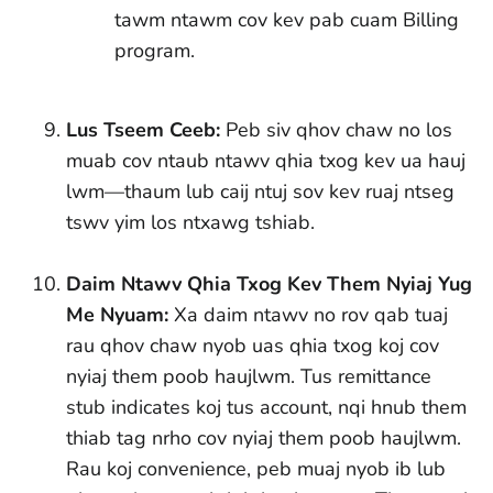
tawm ntawm cov kev pab cuam Billing
program.
Lus Tseem Ceeb:
Peb siv qhov chaw no los
muab cov ntaub ntawv qhia txog kev ua hauj
lwm—thaum lub caij ntuj sov kev ruaj ntseg
tswv yim los ntxawg tshiab.
Daim Ntawv Qhia Txog Kev Them Nyiaj Yug
Me Nyuam:
Xa daim ntawv no rov qab tuaj
rau qhov chaw nyob uas qhia txog koj cov
nyiaj them poob haujlwm. Tus remittance
stub indicates koj tus account, nqi hnub them
thiab tag nrho cov nyiaj them poob haujlwm.
Rau koj convenience, peb muaj nyob ib lub