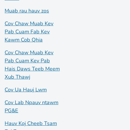
Muab rau hauv zos
Cov Chaw Muab Kev
Pab Cuam Fab Kev
Kawm Cob Qhia
Cov Chaw Muab Kev
Pab Cuam Kev Pab
Hais Daws Teeb Meem
Xub Thawj
Cov Ua Hauj Lwm
Cov Lab Npauv ntawm
PG&E
Hauv Koj Cheeb Tsam