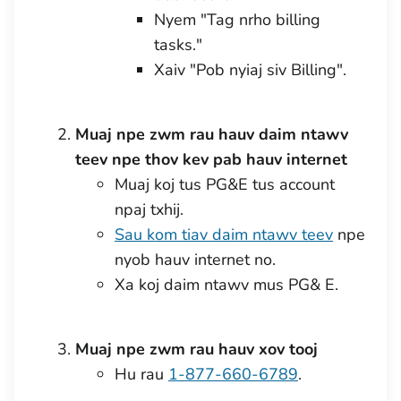
Nyem "Tag nrho billing
tasks."
Xaiv "Pob nyiaj siv Billing".
Muaj npe zwm rau hauv daim ntawv
teev npe thov kev pab hauv internet
Muaj koj tus PG&E tus account
npaj txhij.
Sau kom tiav daim ntawv teev
npe
nyob hauv internet no.
Xa koj daim ntawv mus PG& E.
Muaj npe zwm rau hauv xov tooj
Hu rau
1-877-660-6789
.