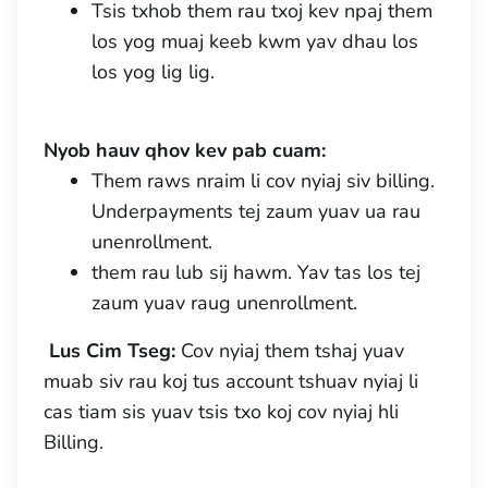
Tsis txhob them rau txoj kev npaj them
los yog muaj keeb kwm yav dhau los
los yog lig lig.
Nyob hauv qhov kev pab cuam:
Them raws nraim li cov nyiaj siv billing.
Underpayments tej zaum yuav ua rau
unenrollment.
them rau lub sij hawm. Yav tas los tej
zaum yuav raug unenrollment.
Lus Cim Tseg:
Cov nyiaj them tshaj yuav
muab siv rau koj tus account tshuav nyiaj li
cas tiam sis yuav tsis txo koj cov nyiaj hli
Billing.