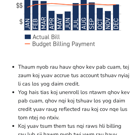
Thaum nyob rau hauv qhov kev pab cuam, tej
zaum koj yuav accrue tus account tshuav nyiaj
li cas los yog daim credit.
Yog hais tias koj unenroll los ntawm qhov kev
pab cuam, qhov nqi koj tshuav los yog daim
credit yuav raug reflected rau koj cov nqe lus
tom ntej no ntxiv.
Koj yuav tsum them tus nqi raws hli billing
rau lub sij hawm nyob twj ywm rau hauv