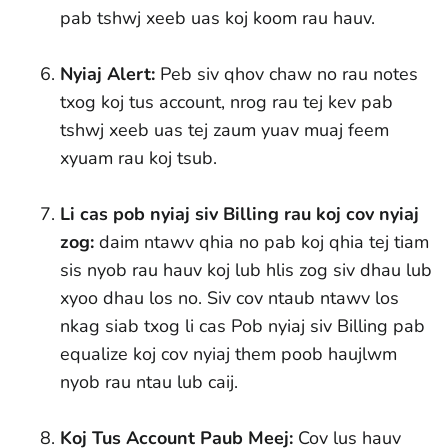
pab tshwj xeeb uas koj koom rau hauv.
Nyiaj Alert:
Peb siv qhov chaw no rau notes
txog koj tus account, nrog rau tej kev pab
tshwj xeeb uas tej zaum yuav muaj feem
xyuam rau koj tsub.
Li cas pob nyiaj siv Billing rau koj cov nyiaj
zog:
daim ntawv qhia no pab koj qhia tej tiam
sis nyob rau hauv koj lub hlis zog siv dhau lub
xyoo dhau los no. Siv cov ntaub ntawv los
nkag siab txog li cas Pob nyiaj siv Billing pab
equalize koj cov nyiaj them poob haujlwm
nyob rau ntau lub caij.
Koj Tus Account Paub Meej:
Cov lus hauv