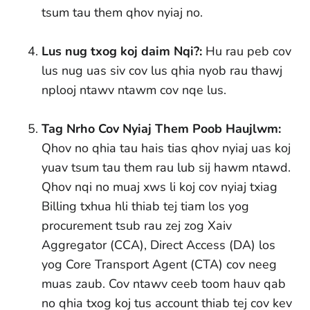
tsum tau them qhov nyiaj no.
Lus nug txog koj daim Nqi?:
Hu rau peb cov
lus nug uas siv cov lus qhia nyob rau thawj
nplooj ntawv ntawm cov nqe lus.
Tag Nrho Cov Nyiaj Them Poob Haujlwm:
Qhov no qhia tau hais tias qhov nyiaj uas koj
yuav tsum tau them rau lub sij hawm ntawd.
Qhov nqi no muaj xws li koj cov nyiaj txiag
Billing txhua hli thiab tej tiam los yog
procurement tsub rau zej zog Xaiv
Aggregator (CCA), Direct Access (DA) los
yog Core Transport Agent (CTA) cov neeg
muas zaub. Cov ntawv ceeb toom hauv qab
no qhia txog koj tus account thiab tej cov kev