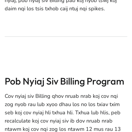
nyiaj, pob nyiaj siv Billing pab koj nyob tswj koj
daim nqi los tsis txhob caij ntuj nqi spikes.
Pob Nyiaj Siv Billing Program
Cov nyiaj siv Billing qhov nruab nrab koj cov nqi
zog nyob rau lub xyoo dhau los no los txiav txim
seb koj cov nyiaj hli txhua hli. Txhua lub hlis, peb
recalculate koj cov nyiaj siv ib dov nruab nrab
ntawm koj cov nqi zog los ntawm 12 mus rau 13