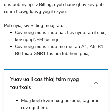
uas pob nyiaj siv Billing, nyob hauv qhov kev pab
cuam tsawg kawg yog ib xyoo.
Pob nyiaj siv Billing muaj rau:
Cov neeg muas zaub uas tsis nyob rau ib txoj
kev npaj NEM tus nqi
Cov neeg muas zaub me me rau A1, A6, B1,
B6 thiab GNR1 tus nqi lub hom phiaj
Yuav ua li cas thiaj tsim nyog
tau txais
Muaj keeb kwm txog on-time, tag nrho
cov nqi them.