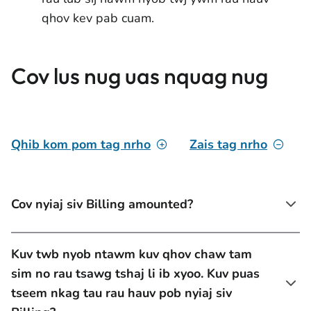
qhov kev pab cuam.
Cov lus nug uas nquag nug
Qhib kom pom tag nrho
Zais tag nrho
Cov nyiaj siv Billing amounted?
Kuv twb nyob ntawm kuv qhov chaw tam
sim no rau tsawg tshaj li ib xyoo. Kuv puas
tseem nkag tau rau hauv pob nyiaj siv