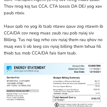
Thov nrog koj tus CCA, CTA lossis DA DEJ yog xav
paub ntxiv.
Hauv qab no yog ib tsab ntawv qauv zog ntawm ib
CCA/DA cov neeg muas zaub rau pob nyiaj siv
Billing. Tus nqi tag nrho cov nyiaj them rau qhov no
muaj xws li ob leeg cov nyiaj billing them txhua hli
thiab tus mob CCA/DA fais tiam tsub.