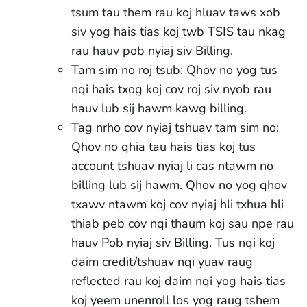
tsum tau them rau koj hluav taws xob
siv yog hais tias koj twb TSIS tau nkag
rau hauv pob nyiaj siv Billing.
Tam sim no roj tsub: Qhov no yog tus
nqi hais txog koj cov roj siv nyob rau
hauv lub sij hawm kawg billing.
Tag nrho cov nyiaj tshuav tam sim no:
Qhov no qhia tau hais tias koj tus
account tshuav nyiaj li cas ntawm no
billing lub sij hawm. Qhov no yog qhov
txawv ntawm koj cov nyiaj hli txhua hli
thiab peb cov nqi thaum koj sau npe rau
hauv Pob nyiaj siv Billing. Tus nqi koj
daim credit/tshuav nqi yuav raug
reflected rau koj daim nqi yog hais tias
koj yeem unenroll los yog raug tshem