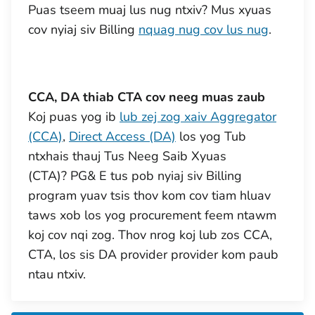
Puas tseem muaj lus nug ntxiv? Mus xyuas
cov nyiaj siv Billing
nquag nug cov lus nug
.
CCA, DA thiab CTA cov neeg muas zaub
Koj puas yog ib
lub zej zog xaiv Aggregator
(CCA)
,
Direct Access (DA)
los yog Tub
ntxhais thauj Tus Neeg Saib Xyuas
(CTA)? PG& E tus pob nyiaj siv Billing
program yuav tsis thov kom cov tiam hluav
taws xob los yog procurement feem ntawm
koj cov nqi zog. Thov nrog koj lub zos CCA,
CTA, los sis DA provider provider kom paub
ntau ntxiv.