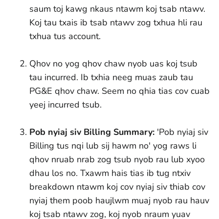
saum toj kawg nkaus ntawm koj tsab ntawv.
Koj tau txais ib tsab ntawv zog txhua hli rau
txhua tus account.
Qhov no yog qhov chaw nyob uas koj tsub
tau incurred. Ib txhia neeg muas zaub tau
PG&E qhov chaw. Seem no qhia tias cov cuab
yeej incurred tsub.
Pob nyiaj siv Billing Summary:
'Pob nyiaj siv
Billing tus nqi lub sij hawm no' yog raws li
qhov nruab nrab zog tsub nyob rau lub xyoo
dhau los no. Txawm hais tias ib tug ntxiv
breakdown ntawm koj cov nyiaj siv thiab cov
nyiaj them poob haujlwm muaj nyob rau hauv
koj tsab ntawv zog, koj nyob nraum yuav