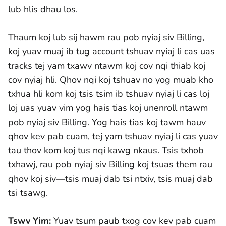
lub hlis dhau los.
Thaum koj lub sij hawm rau pob nyiaj siv Billing,
koj yuav muaj ib tug account tshuav nyiaj li cas uas
tracks tej yam txawv ntawm koj cov nqi thiab koj
cov nyiaj hli. Qhov nqi koj tshuav no yog muab kho
txhua hli kom koj tsis tsim ib tshuav nyiaj li cas loj
loj uas yuav vim yog hais tias koj unenroll ntawm
pob nyiaj siv Billing. Yog hais tias koj tawm hauv
qhov kev pab cuam, tej yam tshuav nyiaj li cas yuav
tau thov kom koj tus nqi kawg nkaus. Tsis txhob
txhawj, rau pob nyiaj siv Billing koj tsuas them rau
qhov koj siv—tsis muaj dab tsi ntxiv, tsis muaj dab
tsi tsawg.
Tswv Yim:
Yuav tsum paub txog cov kev pab cuam