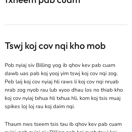
Tswj koj cov nqi kho mob
Pob nyiaj siv Billing yog ib qhov kev pab cuam
dawb uas pab koj yooj yim tswj koj cov nqi zog.
Peb laij koj cov nyiaj hli raws li koj cov nqi nruab
nrab zog nyob rau lub xyoo dhau los no thiab kho
koj cov nyiaj txhua hli txhua hli, kom koj tsis muaj
spikes loj loj rau koj daim nqi.
Thaum nws tseem tsis tau ib qhov kev pab cuam