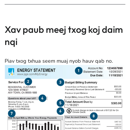
Xav paub meej txog koj daim
nqi
Piav txog txhua seem muaj nyob hauv qab no.