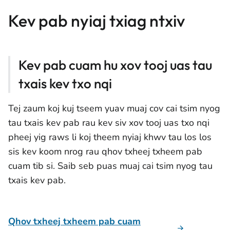
Kev pab nyiaj txiag ntxiv
Kev pab cuam hu xov tooj uas tau
txais kev txo nqi
Tej zaum koj kuj tseem yuav muaj cov cai tsim nyog
tau txais kev pab rau kev siv xov tooj uas txo nqi
pheej yig raws li koj theem nyiaj khwv tau los los
sis kev koom nrog rau qhov txheej txheem pab
cuam tib si. Saib seb puas muaj cai tsim nyog tau
txais kev pab.
Qhov txheej txheem pab cuam