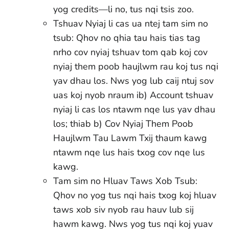
yog credits—li no, tus nqi tsis zoo.
Tshuav Nyiaj li cas ua ntej tam sim no
tsub: Qhov no qhia tau hais tias tag
nrho cov nyiaj tshuav tom qab koj cov
nyiaj them poob haujlwm rau koj tus nqi
yav dhau los. Nws yog lub caij ntuj sov
uas koj nyob nraum ib) Account tshuav
nyiaj li cas los ntawm nqe lus yav dhau
los; thiab b) Cov Nyiaj Them Poob
Haujlwm Tau Lawm Txij thaum kawg
ntawm nqe lus hais txog cov nqe lus
kawg.
Tam sim no Hluav Taws Xob Tsub:
Qhov no yog tus nqi hais txog koj hluav
taws xob siv nyob rau hauv lub sij
hawm kawg. Nws yog tus nqi koj yuav