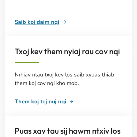
Saib koj daim nqi
Txoj kev them nyiaj rau cov nqi
Nrhiav ntau txoj kev los saib xyuas thiab
them koj cov nqi kho mob.
Them koj tej nuj nqi
Puas xav tau sij hawm ntxiv los