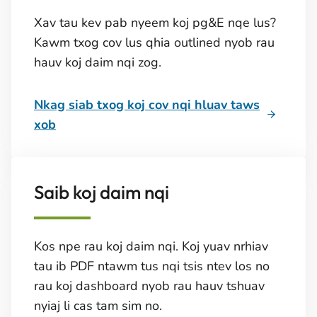
Xav tau kev pab nyeem koj pg&E nqe lus?
Kawm txog cov lus qhia outlined nyob rau
hauv koj daim nqi zog.
Nkag siab txog koj cov nqi hluav taws
xob
Saib koj daim nqi
Kos npe rau koj daim nqi. Koj yuav nrhiav
tau ib PDF ntawm tus nqi tsis ntev los no
rau koj dashboard nyob rau hauv tshuav
nyiaj li cas tam sim no.