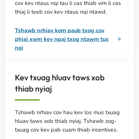
cov kev ntaus nqi tau li cas thiab vim li cas
thiaj li teeb cov kev ntaus nqi ntawd.
Tshawb nrhiav kom paub txog cov
phiaj xwm kev npaj txog ntawm tus
nqi
Kev txuag hluav taws xob
thiab nyiaj
Tshawb nrhiav cov hau kev los mus txuag
hluav taws xob thiab nyiaj. Tshawb zog-
txuag cov kev pab cuam thiab incentives.