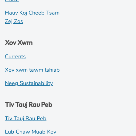
Hauv Koj Cheeb Tsam
Zej Zos
Xov Xwm
Currents
Xov xwm tawm tshiab
Neeg Sustainability
Tiv Tauj Rau Peb
Tiv Tauj Rau Peb
Lub Chaw Muab Kev