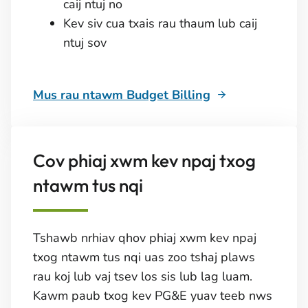
caij ntuj no
Kev siv cua txais rau thaum lub caij
ntuj sov
Mus rau ntawm Budget Billing
Cov phiaj xwm kev npaj txog
ntawm tus nqi
Tshawb nrhiav qhov phiaj xwm kev npaj
txog ntawm tus nqi uas zoo tshaj plaws
rau koj lub vaj tsev los sis lub lag luam.
Kawm paub txog kev PG&E yuav teeb nws