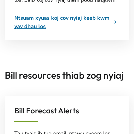
los. Saib koj cov nyiaj them poob haujlwm.
Ntsuam xyuas koj cov nyiaj keeb kwm
yav dhau los
Bill resources thiab zog nyiaj
Bill Forecast Alerts
Tau txais ib tug email, ntawv nyeem los