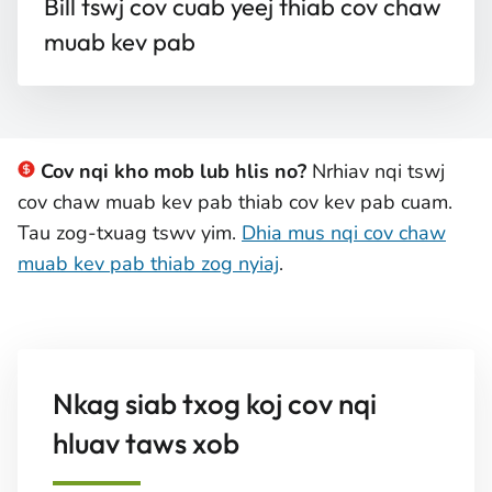
Bill tswj cov cuab yeej thiab cov chaw
muab kev pab
Cov nqi kho mob lub hlis no?
Nrhiav nqi tswj
cov chaw muab kev pab thiab cov kev pab cuam.
Tau zog-txuag tswv yim.
Dhia mus nqi cov chaw
muab kev pab thiab zog nyiaj
.
Nkag siab txog koj cov nqi
hluav taws xob