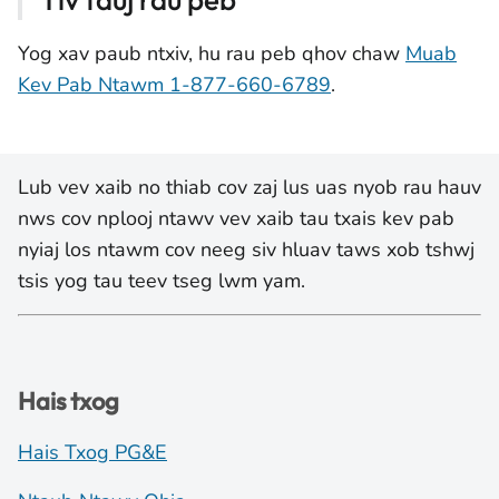
Yog xav paub ntxiv, hu rau peb qhov chaw
Muab
Kev Pab Ntawm 1-877-660-6789
.
Lub vev xaib no thiab cov zaj lus uas nyob rau hauv
nws cov nplooj ntawv vev xaib tau txais kev pab
nyiaj los ntawm cov neeg siv hluav taws xob tshwj
tsis yog tau teev tseg lwm yam.
Hais txog
Hais Txog PG&E