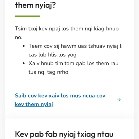
them nyiaj?
Tsim txoj kev npaj los them nqi kiag hnub
no.
Teem cov sij hawm uas tshuav nyiaj li
cas lub hlis los yog
Xaiv hnub tim tom qab los them rau
tus nqi tag nrho
Saib cov kev xaiv los mus ncua cov
kev them nyiaj
Kev pab fab nyiaj txiag ntau