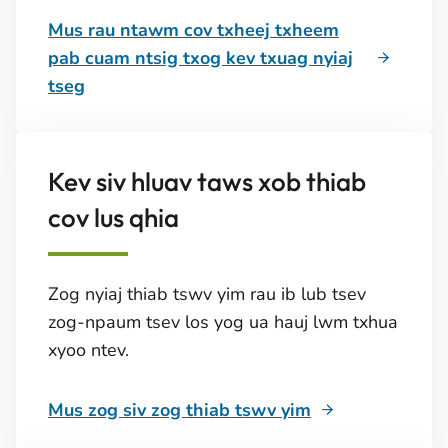
Mus rau ntawm cov txheej txheem
pab cuam ntsig txog kev txuag nyiaj
tseg
Kev siv hluav taws xob thiab
cov lus qhia
Zog nyiaj thiab tswv yim rau ib lub tsev
zog-npaum tsev los yog ua hauj lwm txhua
xyoo ntev.
Mus zog siv zog thiab tswv yim