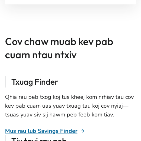
Cov chaw muab kev pab
cuam ntau ntxiv
Txuag Finder
Qhia rau peb txog koj tus kheej kom nrhiav tau cov
kev pab cuam uas yuav txuag tau koj cov nyiaj—
tsuas yuav siv sij hawm peb feeb kom tiav.
Mus rau lub Savings Finder
Tiv tauj rau peb