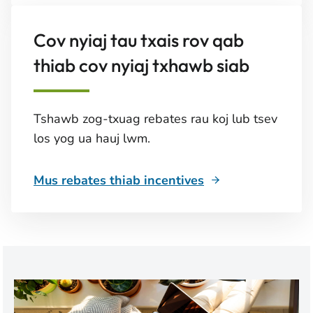
Cov nyiaj tau txais rov qab
thiab cov nyiaj txhawb siab
Tshawb zog-txuag rebates rau koj lub tsev
los yog ua hauj lwm.
Mus rebates thiab incentives