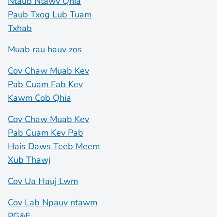
Ntaub Ntawv Qhia
Paub Txog Lub Tuam
Txhab
Muab rau hauv zos
Cov Chaw Muab Kev
Pab Cuam Fab Kev
Kawm Cob Qhia
Cov Chaw Muab Kev
Pab Cuam Kev Pab
Hais Daws Teeb Meem
Xub Thawj
Cov Ua Hauj Lwm
Cov Lab Npauv ntawm
PG&E