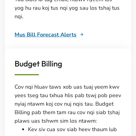
yog hu rau koj tus nqi yog sau los tshaj tus
nqi.
Mus Bill Forecast Alerts
Budget Billing
Cov nqi hluav taws xob uas tuaj yeem kwv
yees tseg tau txhua hlis pab tswj pob peev
nyiaj ntawm koj cov nuj nqis tau. Budget
Billing pab them tam rau cov nqi siab tshaj
plaws uas tshwm sim los ntawm:
Kev siv cua sov siab heev thaum lub