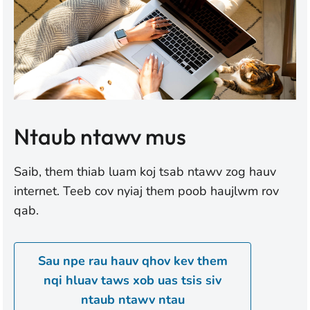
Ntaub ntawv mus
Saib, them thiab luam koj tsab ntawv zog hauv
internet. Teeb cov nyiaj them poob haujlwm rov
qab.
Sau npe rau hauv qhov kev them
nqi hluav taws xob uas tsis siv
ntaub ntawv ntau