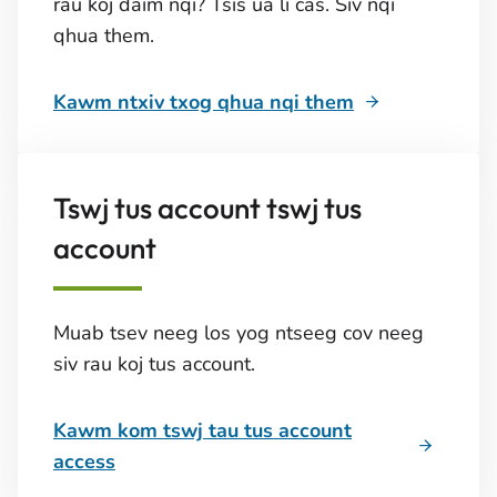
rau koj daim nqi? Tsis ua li cas. Siv nqi
qhua them.
Kawm ntxiv txog qhua nqi them
Tswj tus account tswj tus
account
Muab tsev neeg los yog ntseeg cov neeg
siv rau koj tus account.
Kawm kom tswj tau tus account
access