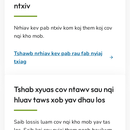
ntxiv
Nrhiav kev pab ntxiv kom koj them koj cov
nqi kho mob.
Tshawb nrhiav kev pab rau fab nyiaj
txiag
Tshab xyuas cov ntawv sau nqi
hluav taws xob yav dhau los
Saib lossis luam cov nqi kho mob yav tas