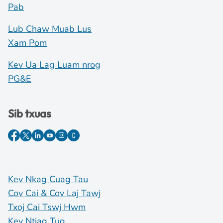
Pab
Lub Chaw Muab Lus
Xam Pom
Kev Ua Lag Luam nrog
PG&E
Sib txuas
Kev Nkag Cuag Tau
Cov Cai & Cov Laj Tawj
Txoj Cai Tswj Hwm
Kev Ntiag Tug