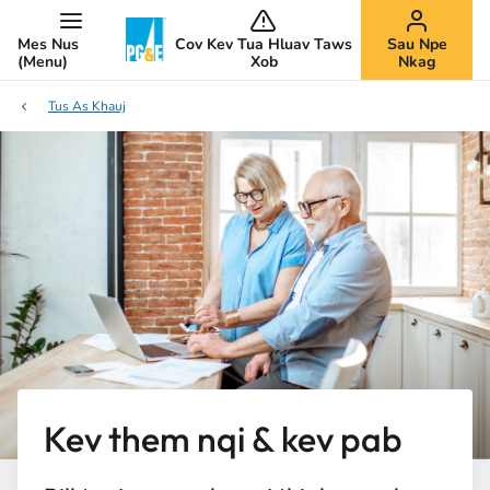
Mes Nus
Cov Kev Tua Hluav Taws
Sau Npe
(Menu)
Xob
Nkag
Tus As Khauj
Kev them nqi & kev pab