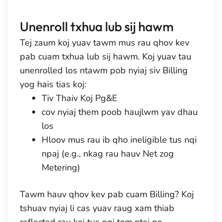
Unenroll txhua lub sij hawm
Tej zaum koj yuav tawm mus rau qhov kev
pab cuam txhua lub sij hawm. Koj yuav tau
unenrolled los ntawm pob nyiaj siv Billing
yog hais tias koj:
Tiv Thaiv Koj Pg&E
cov nyiaj them poob haujlwm yav dhau
los
Hloov mus rau ib qho ineligible tus nqi
npaj (e.g., nkag rau hauv Net zog
Metering)
Tawm hauv qhov kev pab cuam Billing? Koj
tshuav nyiaj li cas yuav raug xam thiab