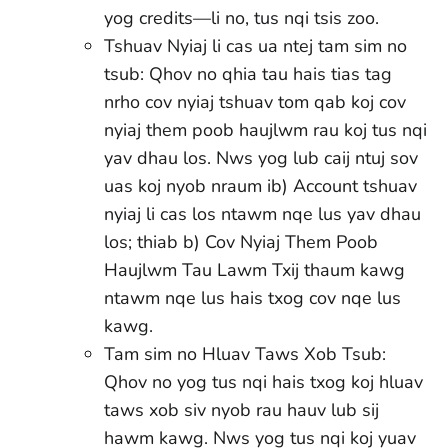
yog credits—li no, tus nqi tsis zoo.
Tshuav Nyiaj li cas ua ntej tam sim no
tsub: Qhov no qhia tau hais tias tag
nrho cov nyiaj tshuav tom qab koj cov
nyiaj them poob haujlwm rau koj tus nqi
yav dhau los. Nws yog lub caij ntuj sov
uas koj nyob nraum ib) Account tshuav
nyiaj li cas los ntawm nqe lus yav dhau
los; thiab b) Cov Nyiaj Them Poob
Haujlwm Tau Lawm Txij thaum kawg
ntawm nqe lus hais txog cov nqe lus
kawg.
Tam sim no Hluav Taws Xob Tsub:
Qhov no yog tus nqi hais txog koj hluav
taws xob siv nyob rau hauv lub sij
hawm kawg. Nws yog tus nqi koj yuav