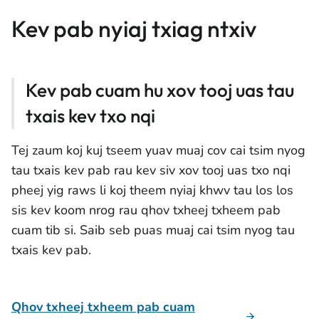
Kev pab nyiaj txiag ntxiv
Kev pab cuam hu xov tooj uas tau
txais kev txo nqi
Tej zaum koj kuj tseem yuav muaj cov cai tsim nyog
tau txais kev pab rau kev siv xov tooj uas txo nqi
pheej yig raws li koj theem nyiaj khwv tau los los
sis kev koom nrog rau qhov txheej txheem pab
cuam tib si. Saib seb puas muaj cai tsim nyog tau
txais kev pab.
Qhov txheej txheem pab cuam