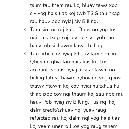
tsum tau them rau koj hluav taws xob
siv yog hais tias koj twb TSIS tau nkag
rau hauv pob nyiaj siv Billing.
Tam sim no roj tsub: Qhov no yog tus
nqi hais txog koj cov roj siv nyob rau
hauv lub sij hawm kawg billing.
Tag nrho cov nyiaj tshuav tam sim no:
Qhov no qhia tau hais tias koj tus
account tshuav nyiaj li cas ntawm no
billing lub sij hawm. Qhov no yog qhov
txawv ntawm koj cov nyiaj hli txhua hli
thiab peb cov nqi thaum koj sau npe rau
hauv Pob nyiaj siv Billing. Tus nqi koj
daim credit/tshuav nqi yuav raug
reflected rau koj daim nqi yog hais tias
koj yeem unenroll los yog raug tshem