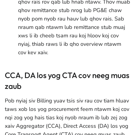
qhov rais rov qab lub hnab ntawv. Thov muab
qhov remittance stub nrog lub PG&E chaw
nyob pom nyob rau hauv lub qhov rais. Sab
nraum qab ntawm lub remittance stub muaj
xws li ib cheeb tsam rau koj hloov koj cov
nyiaj, thiab raws li ib qho overview ntawm
cov kev xaiv.
CCA, DA los yog CTA cov neeg muas
zaub
Pob nyiaj siv Billing yuav tsis siv rau cov tiam hluav
taws xob los yog procurement feem ntawm koj cov
nqi zog yog hais tias koj nyob nraum ib lub zej zog
xaiv Aggregator (CCA), Direct Access (DA) los yog
Core Transport Agent (CTA) cov neeg muas zaub.