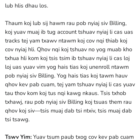
lub hlis dhau los.
Thaum koj lub sij hawm rau pob nyiaj siv Billing,
koj yuav muaj ib tug account tshuav nyiaj li cas uas
tracks tej yam txawv ntawm koj cov nqi thiab koj
cov nyiaj hli. Qhov nqi koj tshuav no yog muab kho
txhua hli kom koj tsis tsim ib tshuav nyiaj li cas loj
loj uas yuav vim yog hais tias koj unenroll ntawm
pob nyiaj siv Billing. Yog hais tias koj tawm hauv
qhov kev pab cuam, tej yam tshuav nyiaj li cas yuav
tau thov kom koj tus nqi kawg nkaus. Tsis txhob
txhawj, rau pob nyiaj siv Billing koj tsuas them rau
qhov koj siv—tsis muaj dab tsi ntxiv, tsis muaj dab
tsi tsawg.
Tswv Yim:
Yuav tsum paub txog cov kev pab cuam