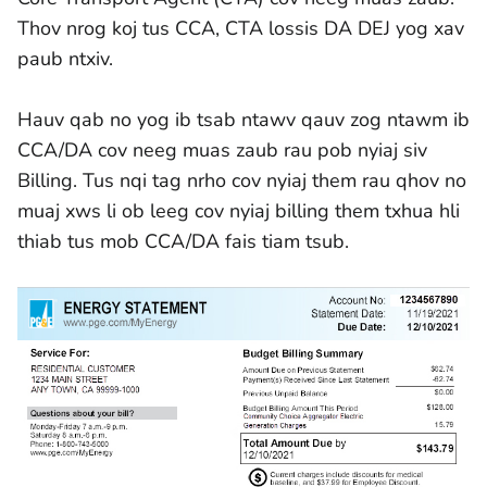
Thov nrog koj tus CCA, CTA lossis DA DEJ yog xav
paub ntxiv.
Hauv qab no yog ib tsab ntawv qauv zog ntawm ib
CCA/DA cov neeg muas zaub rau pob nyiaj siv
Billing. Tus nqi tag nrho cov nyiaj them rau qhov no
muaj xws li ob leeg cov nyiaj billing them txhua hli
thiab tus mob CCA/DA fais tiam tsub.