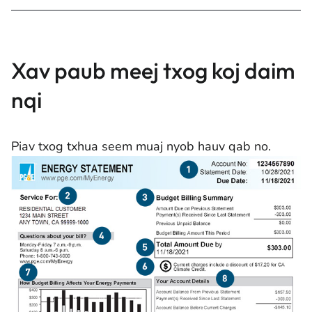
Xav paub meej txog koj daim
nqi
Piav txog txhua seem muaj nyob hauv qab no.