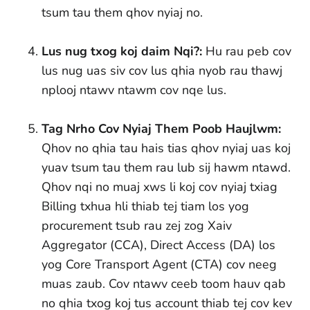
tsum tau them qhov nyiaj no.
Lus nug txog koj daim Nqi?:
Hu rau peb cov
lus nug uas siv cov lus qhia nyob rau thawj
nplooj ntawv ntawm cov nqe lus.
Tag Nrho Cov Nyiaj Them Poob Haujlwm:
Qhov no qhia tau hais tias qhov nyiaj uas koj
yuav tsum tau them rau lub sij hawm ntawd.
Qhov nqi no muaj xws li koj cov nyiaj txiag
Billing txhua hli thiab tej tiam los yog
procurement tsub rau zej zog Xaiv
Aggregator (CCA), Direct Access (DA) los
yog Core Transport Agent (CTA) cov neeg
muas zaub. Cov ntawv ceeb toom hauv qab
no qhia txog koj tus account thiab tej cov kev