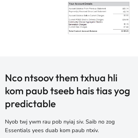
Nco ntsoov them txhua hli
kom paub tseeb hais tias yog
predictable
Nyob twj ywm rau pob nyiaj siv. Saib no zog
Essentials yees duab kom paub ntxiv.