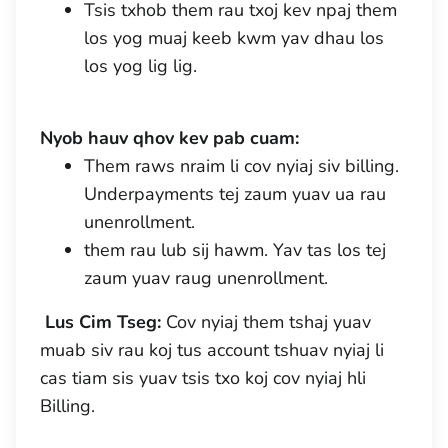
Tsis txhob them rau txoj kev npaj them
los yog muaj keeb kwm yav dhau los
los yog lig lig.
Nyob hauv qhov kev pab cuam:
Them raws nraim li cov nyiaj siv billing.
Underpayments tej zaum yuav ua rau
unenrollment.
them rau lub sij hawm. Yav tas los tej
zaum yuav raug unenrollment.
Lus Cim Tseg:
Cov nyiaj them tshaj yuav
muab siv rau koj tus account tshuav nyiaj li
cas tiam sis yuav tsis txo koj cov nyiaj hli
Billing.