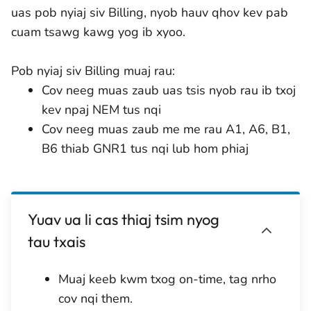
uas pob nyiaj siv Billing, nyob hauv qhov kev pab
cuam tsawg kawg yog ib xyoo.
Pob nyiaj siv Billing muaj rau:
Cov neeg muas zaub uas tsis nyob rau ib txoj
kev npaj NEM tus nqi
Cov neeg muas zaub me me rau A1, A6, B1,
B6 thiab GNR1 tus nqi lub hom phiaj
Yuav ua li cas thiaj tsim nyog
tau txais
Muaj keeb kwm txog on-time, tag nrho
cov nqi them.