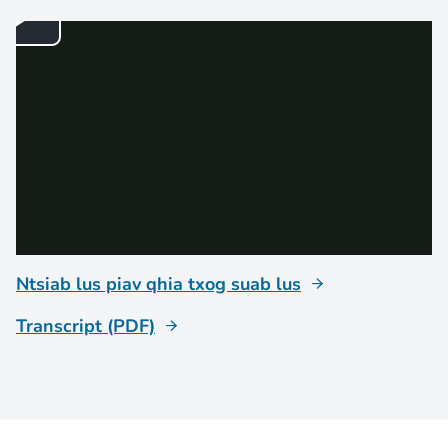
Ntsiab lus piav qhia txog suab lus
Transcript (PDF)