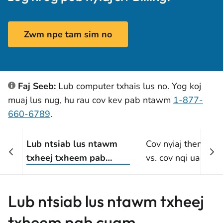
Zwm npe tam sim no
Faj Seeb:
Lub computer txhais lus no. Yog koj
muaj lus nug, hu rau cov kev pab ntawm
1-877-
660-6789
.
Lub ntsiab lus ntawm
Cov nyiaj them txhu
txheej txheem pab
vs. cov nqi uas tau
cuam
Lub ntsiab lus ntawm txheej
txheem pab cuam