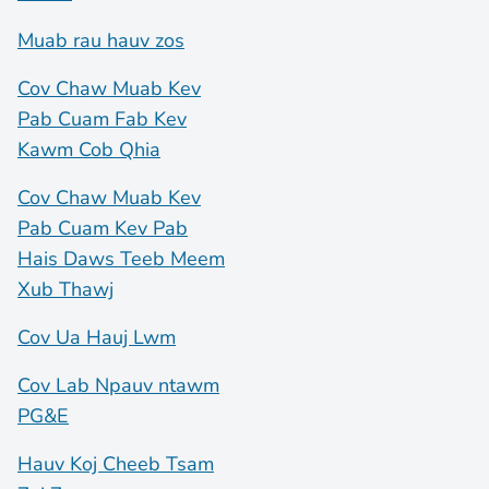
Muab rau hauv zos
Cov Chaw Muab Kev
Pab Cuam Fab Kev
Kawm Cob Qhia
Cov Chaw Muab Kev
Pab Cuam Kev Pab
Hais Daws Teeb Meem
Xub Thawj
Cov Ua Hauj Lwm
Cov Lab Npauv ntawm
PG&E
Hauv Koj Cheeb Tsam