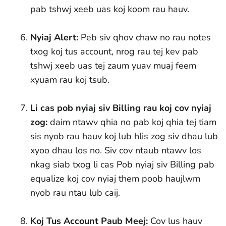
pab tshwj xeeb uas koj koom rau hauv.
Nyiaj Alert:
Peb siv qhov chaw no rau notes
txog koj tus account, nrog rau tej kev pab
tshwj xeeb uas tej zaum yuav muaj feem
xyuam rau koj tsub.
Li cas pob nyiaj siv Billing rau koj cov nyiaj
zog:
daim ntawv qhia no pab koj qhia tej tiam
sis nyob rau hauv koj lub hlis zog siv dhau lub
xyoo dhau los no. Siv cov ntaub ntawv los
nkag siab txog li cas Pob nyiaj siv Billing pab
equalize koj cov nyiaj them poob haujlwm
nyob rau ntau lub caij.
Koj Tus Account Paub Meej:
Cov lus hauv