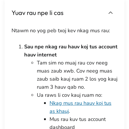
Yuav rau npe li cas
Ntawm no yog peb txoj kev nkag mus rau:
Sau npe nkag rau hauv koj tus account
hauv internet
Tam sim no muaj rau cov neeg
muas zaub xwb. Cov neeg muas
zaub saib kauj ruam 2 los yog kauj
ruam 3 hauv qab no.
Ua raws li cov kauj ruam no:
Nkag mus rau hauv koj tus
as khauj
.
Mus rau kuv tus account
dashboard