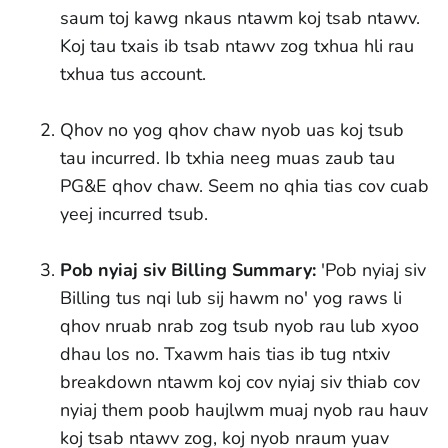
saum toj kawg nkaus ntawm koj tsab ntawv.
Koj tau txais ib tsab ntawv zog txhua hli rau
txhua tus account.
Qhov no yog qhov chaw nyob uas koj tsub
tau incurred. Ib txhia neeg muas zaub tau
PG&E qhov chaw. Seem no qhia tias cov cuab
yeej incurred tsub.
Pob nyiaj siv Billing Summary:
'Pob nyiaj siv
Billing tus nqi lub sij hawm no' yog raws li
qhov nruab nrab zog tsub nyob rau lub xyoo
dhau los no. Txawm hais tias ib tug ntxiv
breakdown ntawm koj cov nyiaj siv thiab cov
nyiaj them poob haujlwm muaj nyob rau hauv
koj tsab ntawv zog, koj nyob nraum yuav