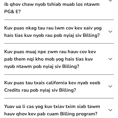
ib qhov chaw nyob tshiab muab los ntawm
PG& E?
Kuv puas nkag tau rau lwm cov kev xaiv yog
hais tias kuv nyob rau pob nyiaj siv Billing?
Kuv puas muaj npe zwm rau hauv cov kev
pab them nqi kho mob yog hais tias kuv
nyob ntawm pob nyiaj siv Billing?
Kuv puas tau txais california kev nyab xeeb
Credits rau pob nyiaj siv Billing?
Yuav ua li cas yog kuv txiav txim siab tawm
hauv qhov kev pab cuam Billing program?