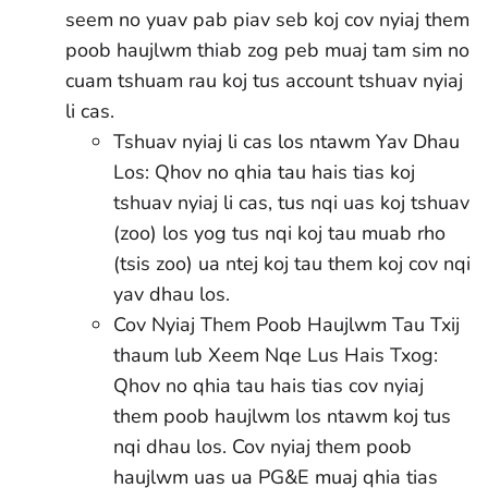
seem no yuav pab piav seb koj cov nyiaj them
poob haujlwm thiab zog peb muaj tam sim no
cuam tshuam rau koj tus account tshuav nyiaj
li cas.
Tshuav nyiaj li cas los ntawm Yav Dhau
Los: Qhov no qhia tau hais tias koj
tshuav nyiaj li cas, tus nqi uas koj tshuav
(zoo) los yog tus nqi koj tau muab rho
(tsis zoo) ua ntej koj tau them koj cov nqi
yav dhau los.
Cov Nyiaj Them Poob Haujlwm Tau Txij
thaum lub Xeem Nqe Lus Hais Txog:
Qhov no qhia tau hais tias cov nyiaj
them poob haujlwm los ntawm koj tus
nqi dhau los. Cov nyiaj them poob
haujlwm uas ua PG&E muaj qhia tias