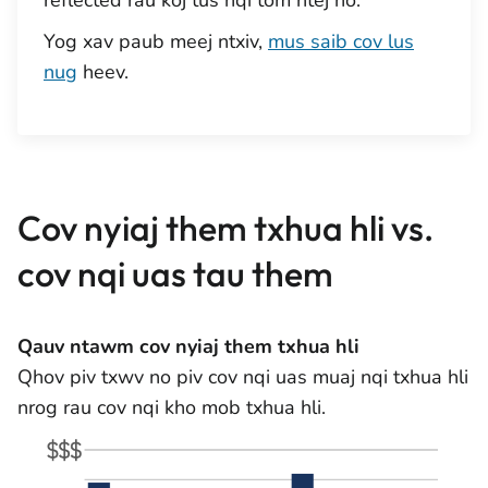
reflected rau koj tus nqi tom ntej no.
Yog xav paub meej ntxiv,
mus saib cov lus
nug
heev.
Cov nyiaj them txhua hli vs.
cov nqi uas tau them
Qauv ntawm cov nyiaj them txhua hli
Qhov piv txwv no piv cov nqi uas muaj nqi txhua hli
nrog rau cov nqi kho mob txhua hli.