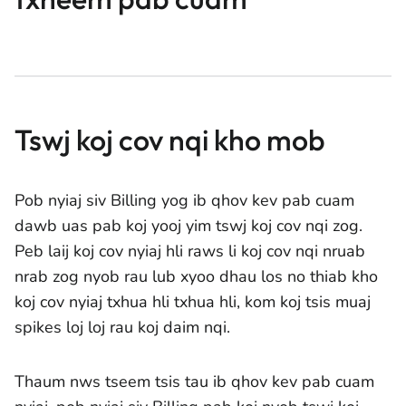
Tswj koj cov nqi kho mob
Pob nyiaj siv Billing yog ib qhov kev pab cuam
dawb uas pab koj yooj yim tswj koj cov nqi zog.
Peb laij koj cov nyiaj hli raws li koj cov nqi nruab
nrab zog nyob rau lub xyoo dhau los no thiab kho
koj cov nyiaj txhua hli txhua hli, kom koj tsis muaj
spikes loj loj rau koj daim nqi.
Thaum nws tseem tsis tau ib qhov kev pab cuam