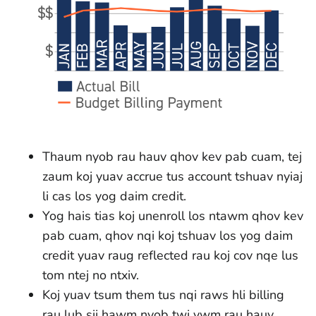
Thaum nyob rau hauv qhov kev pab cuam, tej
zaum koj yuav accrue tus account tshuav nyiaj
li cas los yog daim credit.
Yog hais tias koj unenroll los ntawm qhov kev
pab cuam, qhov nqi koj tshuav los yog daim
credit yuav raug reflected rau koj cov nqe lus
tom ntej no ntxiv.
Koj yuav tsum them tus nqi raws hli billing
rau lub sij hawm nyob twj ywm rau hauv