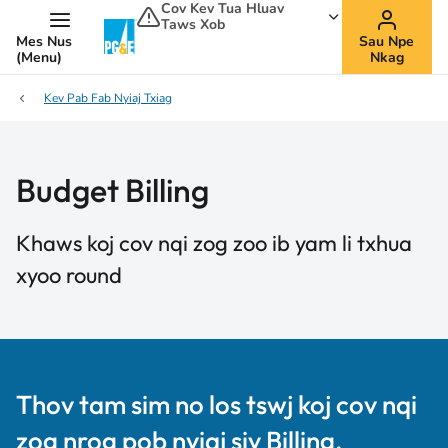
Cov Kev Tua Hluav
Taws Xob
Mes Nus
Sau Npe
(Menu)
Nkag
Kev Pab Fab Nyiaj Txiag
Budget Billing
Khaws koj cov nqi zog zoo ib yam li txhua
xyoo round
Thov tam sim no los tswj koj cov nqi
zog nrog pob nyiaj siv Billing.