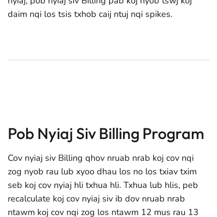
nyiaj, pob nyiaj siv Billing pab koj nyob tswj koj
daim nqi los tsis txhob caij ntuj nqi spikes.
Pob Nyiaj Siv Billing Program
Cov nyiaj siv Billing qhov nruab nrab koj cov nqi
zog nyob rau lub xyoo dhau los no los txiav txim
seb koj cov nyiaj hli txhua hli. Txhua lub hlis, peb
recalculate koj cov nyiaj siv ib dov nruab nrab
ntawm koj cov nqi zog los ntawm 12 mus rau 13