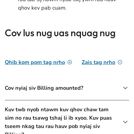
qhov kev pab cuam.
Cov lus nug uas nquag nug
Qhib kom pom tag nrho
Zais tag nrho
Cov nyiaj siv Billing amounted?
Kuv twb nyob ntawm kuv qhov chaw tam
sim no rau tsawg tshaj li ib xyoo. Kuv puas
tseem nkag tau rau hauv pob nyiaj siv