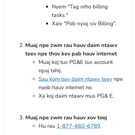
Nyem "Tag nrho billing
tasks."
Xaiv "Pob nyiaj siv Billing".
Muaj npe zwm rau hauv daim ntawv
teev npe thov kev pab hauv internet
Muaj koj tus PG&E tus account
npaj txhij.
Sau kom tiav daim ntawv teev
npe
nyob hauv internet no.
Xa koj daim ntawv mus PG& E.
Muaj npe zwm rau hauv xov tooj
Hu rau
1-877-660-6789
.