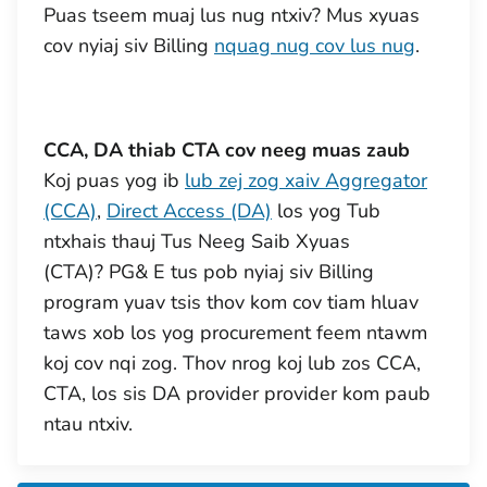
Puas tseem muaj lus nug ntxiv? Mus xyuas
cov nyiaj siv Billing
nquag nug cov lus nug
.
CCA, DA thiab CTA cov neeg muas zaub
Koj puas yog ib
lub zej zog xaiv Aggregator
(CCA)
,
Direct Access (DA)
los yog Tub
ntxhais thauj Tus Neeg Saib Xyuas
(CTA)? PG& E tus pob nyiaj siv Billing
program yuav tsis thov kom cov tiam hluav
taws xob los yog procurement feem ntawm
koj cov nqi zog. Thov nrog koj lub zos CCA,
CTA, los sis DA provider provider kom paub
ntau ntxiv.