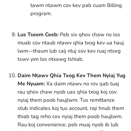
tawm ntawm cov kev pab cuam Billing
program.
Lus Tseem Ceeb:
Peb siv qhov chaw no los
muab cov ntaub ntawv qhia txog kev ua hauj
lwm—thaum lub caij ntuj sov kev ruaj ntseg
tswv yim los ntxawg tshiab.
Daim Ntawv Qhia Txog Kev Them Nyiaj Yug
Me Nyuam:
Xa daim ntawv no rov qab tuaj
rau qhov chaw nyob uas qhia txog koj cov
nyiaj them poob haujlwm. Tus remittance
stub indicates koj tus account, nqi hnub them
thiab tag nrho cov nyiaj them poob haujlwm.
Rau koj convenience, peb muaj nyob ib lub