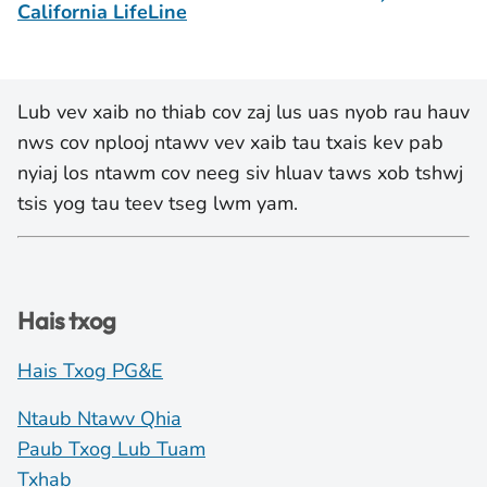
California LifeLine
Lub vev xaib no thiab cov zaj lus uas nyob rau hauv
nws cov nplooj ntawv vev xaib tau txais kev pab
nyiaj los ntawm cov neeg siv hluav taws xob tshwj
tsis yog tau teev tseg lwm yam.
Hais txog
Hais Txog PG&E
Ntaub Ntawv Qhia
Paub Txog Lub Tuam
Txhab