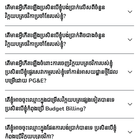
តើមានអ្វីកើតឡើងប្រសិនបើខ្ញុំបង់ប្រាក់លើសពីចំនួន
វិក្កយបត្រថវិកាប្រចាំខែរបស់ខ្ញុំ?
តើមានអ្វីកើតឡើងប្រសិនបើខ្ញុំបង់ប្រាក់តិចជាងចំនួន
វិក្កយបត្រថវិកាប្រចាំខែរបស់ខ្ញុំ?
តើមានអ្វីកើតឡើងចំពោះការចេញវិក្កយបត្រថវិការបស់ខ្ញុំ
ប្រសិនបើខ្ញុំផ្ទេរសេវាកម្មរបស់ខ្ញុំទៅកាន់អាសយដ្ឋានថ្មីដែល
បម្រើដោយ PG&E?
តើខ្ញុំអាចចុះឈ្មោះក្នុងជម្រើសវិក្កយបត្រផ្សេងទៀតបានទេ
ប្រសិនបើខ្ញុំកំពុងប្រើ Budget Billing?
តើខ្ញុំអាចចុះឈ្មោះក្នុងផែនការបង់ប្រាក់បានទេ ប្រសិនបើខ្ញុំ
កំពុងប្រើវិក្កយបត្រថវិកា?