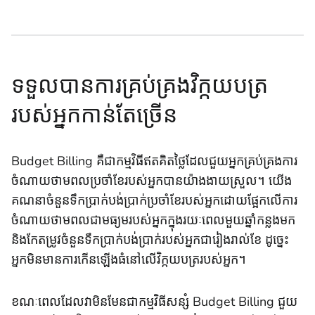
ទទួលបានការគ្រប់គ្រងវិក្កយបត្រ
របស់អ្នកកាន់តែច្រើន
Budget Billing គឺជាកម្មវិធីឥតគិតថ្លៃដែលជួយអ្នកគ្រប់គ្រងការ
ចំណាយថាមពលប្រចាំខែរបស់អ្នកបានយ៉ាងងាយស្រួល។ យើង
គណនាចំនួនទឹកប្រាក់បង់ប្រាក់ប្រចាំខែរបស់អ្នកដោយផ្អែកលើការ
ចំណាយថាមពលជាមធ្យមរបស់អ្នកក្នុងរយៈពេលមួយឆ្នាំកន្លងមក
និងកែតម្រូវចំនួនទឹកប្រាក់បង់ប្រាក់របស់អ្នកជារៀងរាល់ខែ ដូច្នេះ
អ្នកមិនមានការកើនឡើងធំនៅលើវិក្កយបត្ររបស់អ្នក។
ខណៈពេលដែលវាមិនមែនជាកម្មវិធីសន្សំ Budget Billing ជួយ