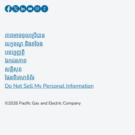
ភាពអាចចូលប្រើបាន
លក្ខខណ្ឌ និងខចែង
បទប្បញ្ញត្តិ
ឯកជនភាព
សន្តិសុខ
ផែនទីគេហទំព័រ
Do Not Sell My Personal Information
©2026 Pacific Gas and Electric Company