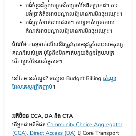
បង់ចំនួនវិក្កយបត្រថវិកាប្រចាំខែពិតប្រាកដ។ ការ
បង់ប្រាក់តិចអាចបណ្តាលឱ្យមានការមិនចុះឈ្មោះ។
បង់ប្រាក់ទាន់ពេលវេលា។ ការទូទាត់ហួសកាល
កំណត់អាចបណ្តាលឱ្យមានការមិនចុះឈ្មោះ។
ចំណាំ៖
ការទូទាត់លើសនឹងត្រូវបានអនុវត្តចំពោះសមតុល្យ
គណនីរបស់អ្នក ប៉ុន្តែនឹងមិនកាត់បន្ថយចំនួនវិក្កយបត្រ
ថវិកាប្រចាំខែរបស់អ្នកទេ។
នៅតែមានសំណួរ? ទស្សនា Budget Billing
សំណួរ
ដែលគេសួរញឹកញាប់
។
អតិថិជន CCA, DA និង CTA
តើអ្នកជាអតិថិជន
Community Choice Aggregator
(CCA),
Direct Access (DA)
ឬ Core Transport