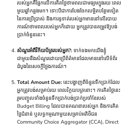
របស់អ្នកគឺផ្អែកលើការគិតថ្លៃថាមពលជាមធ្យមក្នុងរយៈពេល
មួយឆ្នាំកន្លងមក។ ទោះបីជាការបែងចែកលម្អិតបន្ថែមទៀត
នៃការប្រើប្រាស់ និងការទូទាត់របស់អ្នកមាននៅលើរបាយ
ការណ៍ថាមពលរបស់អ្នកក៏ដោយ អ្នកត្រូវបានតម្រូវឱ្យបង់
ប្រាក់ចំនួននេះ។
សំណួរអំពីវិក័យប័ត្ររបស់អ្នក?:
ទាក់ទងមកយើងខ្ញុំ
ជាមួយនឹងសំណួរដោយប្រើព័ត៌មានដែលមាននៅលើទំព័រ
ដំបូងនៃសេចក្តីថ្លែងការណ៍។
Total Amount Due:
នេះបង្ហាញពីចំនួនទឹកប្រាក់ដែល
អ្នកត្រូវបង់សម្រាប់រយៈពេលវិក្កយបត្រនោះ។ ការគិតថ្លៃនេះ
រួមបញ្ចូលទាំងចំនួនទឹកប្រាក់បង់ប្រាក់ប្រចាំខែរបស់
Budget Billing ដែលបានគណនារបស់អ្នក និងការគិត
ថ្លៃជំនាន់ ឬលទ្ធកម្មណាមួយសម្រាប់អតិថិជន
Community Choice Aggregator (CCA), Direct