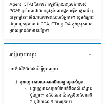
Agent (CTA) មែនទេ? កម្មវិធីវិក្កយបត្រថវិការបស់
PG&E ប្រហែលជាមិនអនុវត្តចំពោះផ្នែកបង្កើតអគ្គិសនី ឬ
លទ្ធកម្មនៃការចំណាយថាមពលរបស់អ្នកទេ។ សូមពិគ្រោះ
ជាមួយអ្នកផ្តល់សេវា CCA, CTA ឬ DA ក្នុងស្រុករបស់
អ្នកសម្រាប់ព័ត៌មានបន្ថែម។
របៀបចុះឈ្មោះ
នេះគឺជាវិធីបីយ៉ាងដើម្បីចុះឈ្មោះ៖
ចុះឈ្មោះតាមរយៈគណនីអនឡាញរបស់អ្នក
បច្ចុប្បន្នមានសម្រាប់តែអតិថិជនលំនៅដ្ឋាន
ប៉ុណ្ណោះ។ អតិថិជនអាជីវកម្មមើលជំហានទី
2 ឬជំហានទី 3 ខាងក្រោម។