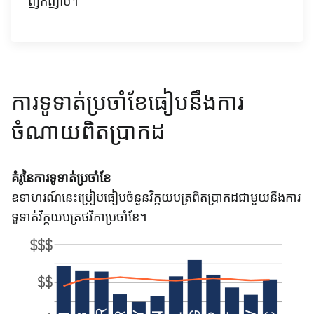
ញឹកញាប់
។
ការទូទាត់ប្រចាំខែធៀបនឹងការ
ចំណាយពិតប្រាកដ
គំរូនៃការទូទាត់ប្រចាំខែ
ឧទាហរណ៍នេះប្រៀបធៀបចំនួនវិក្កយបត្រពិតប្រាកដជាមួយនឹងការ
ទូទាត់វិក្កយបត្រថវិកាប្រចាំខែ។