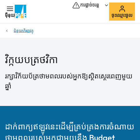
ការផ្ដាច់ចរន្ត
ម៉ឺនុយ
ចុះឈ្មោះចូល
ជំនួយហិរញ្ញវត្ថុ
វិក្កយបត្រថវិកា
រក្សាវិក័យប័ត្រថាមពលរបស់អ្នកឱ្យស្ថិតស្ថេរពេញមួយ
ឆ្នាំ
ដាក់ពាក្យឥឡូវនេះដើម្បីគ្រប់គ្រងការចំណាយ
ថាមពលរបស់អ្នកជាមួយនឹង Budget