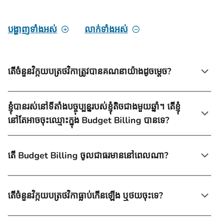
បង្ហាញទាំងអស់
លាក់ទាំងអស់
តើចំនួនវិក្កយបត្រថវិកាត្រូវបានគណនាយ៉ាងដូចម្តេច?
ខ្ញុំបានរស់នៅទីតាំងបច្ចុប្បន្នរបស់ខ្ញុំតិចជាងមួយឆ្នាំ។ តើខ្ញុំ
នៅតែអាចចុះឈ្មោះក្នុង Budget Billing បានទេ?
តើ Budget Billing ចូលជាធរមាននៅពេលណា?
តើចំនួនវិក្កយបត្រថវិកាធ្លាប់កើនឡើង ឬថយចុះទេ?