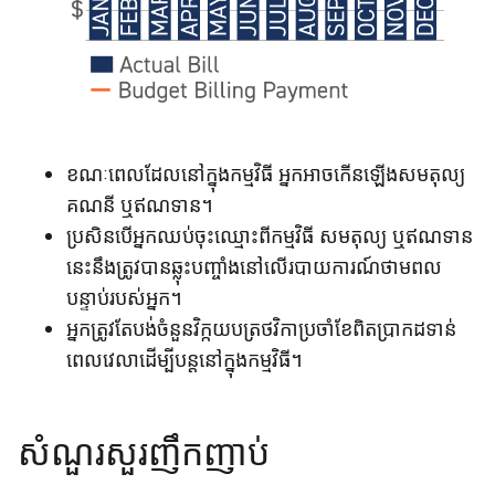
ខណៈពេលដែលនៅក្នុងកម្មវិធី អ្នកអាចកើនឡើងសមតុល្យ
គណនី ឬឥណទាន។
ប្រសិនបើអ្នកឈប់ចុះឈ្មោះពីកម្មវិធី សមតុល្យ ឬឥណទាន
នេះនឹងត្រូវបានឆ្លុះបញ្ចាំងនៅលើរបាយការណ៍ថាមពល
បន្ទាប់របស់អ្នក។
អ្នកត្រូវតែបង់ចំនួនវិក្កយបត្រថវិកាប្រចាំខែពិតប្រាកដទាន់
ពេលវេលាដើម្បីបន្តនៅក្នុងកម្មវិធី។
សំណួរ​សួរញឹកញាប់