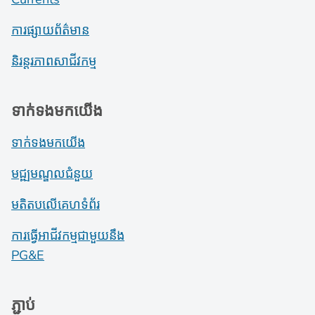
ការផ្សាយព័ត៌មាន
និរន្តរភាពសាជីវកម្ម
ទាក់ទងមកយើង
ទាក់ទងមកយើង
មជ្ឍមណ្ឌលជំនួយ
មតិតបលើគេហទំព័រ
ការធ្វើអាជីវកម្មជាមួយនឹង
PG&E
ភ្ជាប់