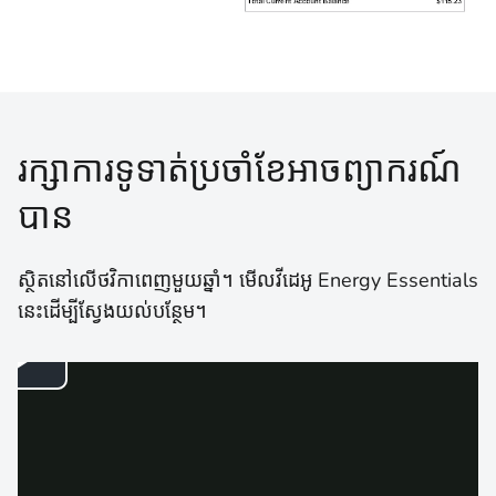
រក្សាការទូទាត់ប្រចាំខែអាចព្យាករណ៍
បាន
ស្ថិតនៅលើថវិកាពេញមួយឆ្នាំ។ មើលវីដេអូ Energy Essentials
នេះដើម្បីស្វែងយល់បន្ថែម។