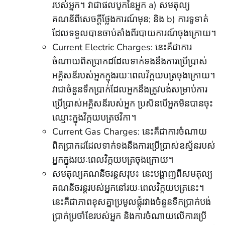
របស់អ្នក។ វាជាផលបូកនៃអ្នក a) សមតុល្យ
គណនីពីសេចក្តីថ្លែងការណ៍មុន; និង b) ការទូទាត់
ដែលទទួលបានចាប់តាំងពីរបាយការណ៍ចុងក្រោយ។
Current Electric Charges: នេះគឺជាការ
ចំណាយពិតប្រាកដដែលទាក់ទងនឹងការប្រើប្រាស់
អគ្គិសនីរបស់អ្នកក្នុងរយៈពេលវិក្កយបត្រចុងក្រោយ។
វាជាចំនួនទឹកប្រាក់ដែលអ្នកនឹងត្រូវបង់សម្រាប់ការ
ប្រើប្រាស់អគ្គិសនីរបស់អ្នក ប្រសិនបើអ្នកមិនបានចុះ
ឈ្មោះក្នុងវិក្កយបត្រថវិកា។
Current Gas Charges: នេះគឺជាការចំណាយ
ពិតប្រាកដដែលទាក់ទងនឹងការប្រើប្រាស់ឧស្ម័នរបស់
អ្នកក្នុងរយៈពេលវិក្កយបត្រចុងក្រោយ។
សមតុល្យគណនីចរន្តសរុប៖ នេះបង្ហាញពីសមតុល្យ
គណនីចរន្តរបស់អ្នកនៅរយៈពេលវិក្កយបត្រនេះ។
នេះគឺជាភាពខុសគ្នាប្រមូលផ្តុំរវាងចំនួនទឹកប្រាក់បង់
ប្រាក់ប្រចាំខែរបស់អ្នក និងការចំណាយលើការប្រើ