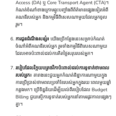
Access (DA) ឬ Core Transport Agent (CTA)។
កំណត់ចំណាំខាងក្រោមឆ្លុះបញ្ចាំងពីព័ត៌មានផ្សេងទៀតអំពី
គណនីរបស់អ្នក និងកម្មវិធីពិសេសណាមួយដែលអ្នកចូល
រួម។
ការជូនដំណឹងសន្សំ៖
យើងប្រើកន្លែងនេះសម្រាប់កំណត់
ចំណាំអំពីគណនីរបស់អ្នក រួមទាំងកម្មវិធីពិសេសណាមួយ
ដែលអាចប៉ះពាល់ដល់ការគិតថ្លៃសរុបរបស់អ្នក។
របៀបដែលវិក្កយបត្រថវិកាប៉ះពាល់ដល់ការទូទាត់ថាមពល
របស់អ្នក
៖ តារាងនេះជួយអ្នកកំណត់និន្នាការណាមួយក្នុង
ការប្រើប្រាស់ថាមពលប្រចាំខែរបស់អ្នកក្នុងរយៈពេលមួយឆ្នាំ
កន្លងមក។ ប្រើទិន្នន័យដើម្បីយល់ពីរបៀបដែល Budget
Billing ជួយស្មើការទូទាត់របស់អ្នកនៅតាមរដូវកាលផ្សេងៗ
គ្នា។