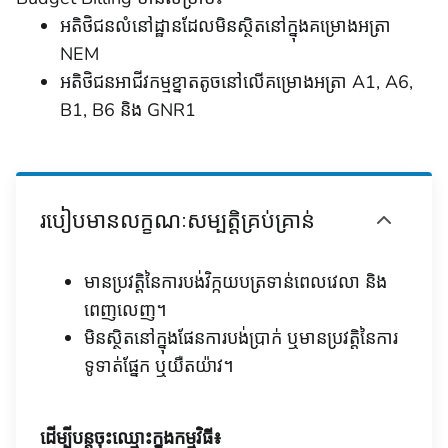
អតិថិជនលំនៅដ្ឋានដែលមិនស្ថិតនៅក្នុងគម្រោងអត្រា
NEM
អតិថិជនអាជីវកម្មខ្នាតតូចនៅលើគម្រោងអត្រា A1, A6,
B1, B6 និង GNR1
របៀបមានលក្ខណៈសម្បត្តិគ្រប់គ្រាន់
មានប្រវត្តិនៃការបង់វិក្កយបត្រទាន់ពេលវេលា និង
ពេញលេញ។
មិនស្ថិតនៅក្នុងផែនការបង់ប្រាក់ ឬមានប្រវត្តិនៃការ
ទូទាត់ផ្នែក ឬយឺតយ៉ាវ។
ដើម្បីបន្តចុះឈ្មោះក្នុងកម្មវិធី៖