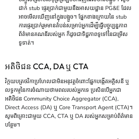
ដាក់ stub ផ្ទេរប្រាក់ជាមួយនឹងអាសយដ្ឋាន PG&E ដែល
អាចមើលឃើញនៅក្នុងបង្អួច។ ផ្នែកខាងក្រោយនៃ stub
ការផ្ទេរប្រាក់រួមមានតំបន់សម្រាប់អ្នកដើម្បីធ្វើបច្ចុប្បន្នភាព
ព័ត៌មានគណនីរបស់អ្នក ក៏ដូចជាទិដ្ឋភាពទូទៅនៃជម្រើស
ទូទាត់។
អតិថិជន CCA, DA ឬ CTA
វិក្កយបត្រថវិកាប្រហែលជាមិនអនុវត្តចំពោះផ្នែកបង្កើតអគ្គិសនី ឬ
លទ្ធកម្មនៃការចំណាយថាមពលរបស់អ្នកទេ ប្រសិនបើអ្នកជា
អតិថិជន Community Choice Aggregator (CCA),
Direct Access (DA) ឬ Core Transport Agent (CTA)។
សូមពិគ្រោះជាមួយ CCA, CTA ឬ DA របស់អ្នកសម្រាប់ព័ត៌មាន
បន្ថែម។