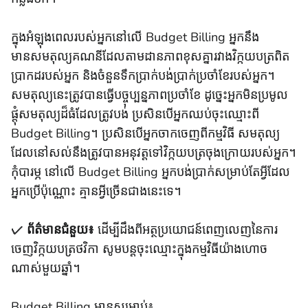
ក្នុងអំឡុងពេលរបស់អ្នកនៅលើ Budget Billing អ្នកនឹង
មានសមតុល្យគណនីដែលតាមដានភាពខុសគ្នារវាងវិក្កយបត្រពិត
ប្រាកដរបស់អ្នក និងចំនួនទឹកប្រាក់បង់ប្រាក់ប្រចាំខែរបស់អ្នក។
សមតុល្យនេះត្រូវបានធ្វើបច្ចុប្បន្នភាពប្រចាំខែ ដូច្នេះអ្នកមិនប្រមូល
ផ្តុំសមតុល្យដ៏ធំដែលត្រូវបង់ ប្រសិនបើអ្នកឈប់ចុះឈ្មោះពី
Budget Billing។ ប្រសិនបើអ្នកចាកចេញពីកម្មវិធី សមតុល្យ
ដែលនៅសល់នឹងត្រូវបានអនុវត្តទៅវិក្កយបត្រចុងក្រោយរបស់អ្នក។
កុំបារម្ភ នៅលើ Budget Billing អ្នកបង់ប្រាក់សម្រាប់តែអ្វីដែល
អ្នកប្រើប៉ុណ្ណោះ គ្មានអ្វីច្រើនជាងនេះទេ។
✓ ព័ត៌មានជំនួយ៖
ដើម្បីដឹងពីអត្ថប្រយោជន៍ពេញលេញនៃការ
ចេញវិក្កយបត្រថវិកា សូមបន្តចុះឈ្មោះក្នុងកម្មវិធីយ៉ាងហោច
ណាស់មួយឆ្នាំ។
Budget Billing មានសម្រាប់៖