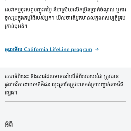
​សេវាកម្មទូរសព្ទបញ្ចុះតម្លៃ គឺអាស្រ័យ​លើ​កម្រិតប្រាក់​ចំណូល ​ឬ​ការ​
ចូលរួម​ក្នុង​កម្ម​វិធី​របស់អ្នក។ មើលថាតើអ្នកមានលក្ខណសម្បត្តិគ្រប់
គ្រាន់ឬអត់។
ចូលមើល California LifeLine program
គេហទំព័រនេះ និងសារដែលមាននៅលើទំព័រវេបរបស់វា ត្រូវបាន
ផ្តល់ថវិកាដោយអតិថិជន លុះត្រាតែត្រូវបានកត់ត្រាបញ្ជាក់តាមវិធី
ផ្សេង។
អំពី