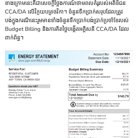
ខាងក្រោមនេះគឺជាសេចក្តីថ្លែងការណ៍ថាមពលគំរូរបស់អតិថិជន
CCA/DA លើវិក្កយបត្រថវិកា។ ចំនួនទឹកប្រាក់សរុបដែលត្រូវ
បង់ក្នុងករណីនេះរួមមានទាំងចំនួនទឹកប្រាក់បង់ប្រាក់ប្រចាំខែរបស់
Budget Billing និងការគិតថ្លៃបង្កើតអគ្គិសនី CCA/DA ដែល
ពាក់ព័ន្ធ។