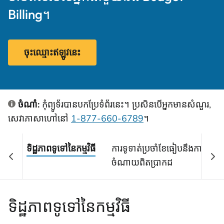
Billing។
ចុះឈ្មោះឥឡូវនេះ
ចំណាំ:
កុំព្យូទ័របានបកប្រែទំព័រនេះ។ ប្រសិនបើអ្នកមានសំណួរ,
សេវាភាសាហៅនៅ
1-877-660-6789
។
ទិដ្ឋភាពទូទៅនៃកម្មវិធី
ការទូទាត់ប្រចាំខែធៀបនឹងការ
ចំណាយពិតប្រាកដ
ទិដ្ឋភាពទូទៅនៃកម្មវិធី