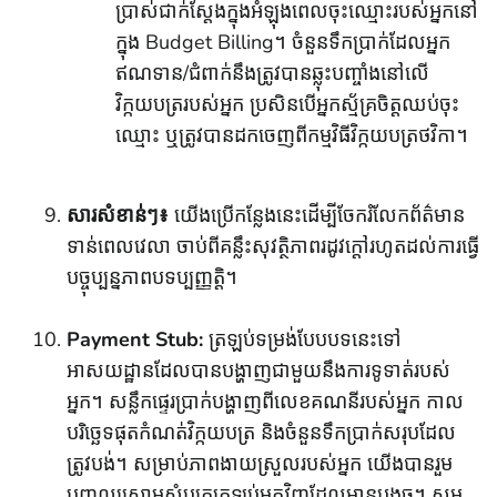
ប្រាស់ជាក់ស្តែងក្នុងអំឡុងពេលចុះឈ្មោះរបស់អ្នកនៅ
ក្នុង Budget Billing។ ចំនួនទឹកប្រាក់ដែលអ្នក
ឥណទាន/ជំពាក់នឹងត្រូវបានឆ្លុះបញ្ចាំងនៅលើ
វិក្កយបត្ររបស់អ្នក ប្រសិនបើអ្នកស្ម័គ្រចិត្តឈប់ចុះ
ឈ្មោះ ឬត្រូវបានដកចេញពីកម្មវិធីវិក្កយបត្រថវិកា។
សារសំខាន់ៗ៖
យើងប្រើកន្លែងនេះដើម្បីចែករំលែកព័ត៌មាន
ទាន់ពេលវេលា ចាប់ពីគន្លឹះសុវត្ថិភាពរដូវក្តៅរហូតដល់ការធ្វើ
បច្ចុប្បន្នភាពបទប្បញ្ញត្តិ។
Payment Stub:
ត្រឡប់ទម្រង់បែបបទនេះទៅ
អាសយដ្ឋានដែលបានបង្ហាញជាមួយនឹងការទូទាត់របស់
អ្នក។ សន្លឹកផ្ទេរប្រាក់បង្ហាញពីលេខគណនីរបស់អ្នក កាល
បរិច្ឆេទផុតកំណត់វិក្កយបត្រ និងចំនួនទឹកប្រាក់សរុបដែល
ត្រូវបង់។ សម្រាប់ភាពងាយស្រួលរបស់អ្នក យើងបានរួម
បញ្ចូលស្រោមសំបុត្រត្រឡប់មកវិញដែលមានបង្អួច។ សូម