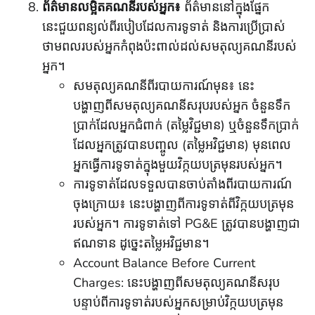
ព័ត៌មានលម្អិតគណនីរបស់អ្នក៖
ព័ត៌មាននៅក្នុងផ្នែក
នេះជួយពន្យល់ពីរបៀបដែលការទូទាត់ និងការប្រើប្រាស់
ថាមពលរបស់អ្នកកំពុងប៉ះពាល់ដល់សមតុល្យគណនីរបស់
អ្នក។
សមតុល្យគណនីពីរបាយការណ៍មុន៖ នេះ
បង្ហាញពីសមតុល្យគណនីសរុបរបស់អ្នក ចំនួនទឹក
ប្រាក់ដែលអ្នកជំពាក់ (តម្លៃវិជ្ជមាន) ឬចំនួនទឹកប្រាក់
ដែលអ្នកត្រូវបានបញ្ចូល (តម្លៃអវិជ្ជមាន) មុនពេល
អ្នកធ្វើការទូទាត់ក្នុងមួយវិក្កយបត្រមុនរបស់អ្នក។
ការទូទាត់ដែលទទួលបានចាប់តាំងពីរបាយការណ៍
ចុងក្រោយ៖ នេះបង្ហាញពីការទូទាត់ពីវិក្កយបត្រមុន
របស់អ្នក។ ការទូទាត់ទៅ PG&E ត្រូវបានបង្ហាញជា
ឥណទាន ដូច្នេះតម្លៃអវិជ្ជមាន។
Account Balance Before Current
Charges: នេះបង្ហាញពីសមតុល្យគណនីសរុប
បន្ទាប់ពីការទូទាត់របស់អ្នកសម្រាប់វិក្កយបត្រមុន