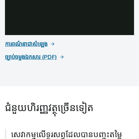
ការពណ៌នាជាសំឡេង
ច្បាប់ចម្លងឯកសារ (PDF)
ជំនួយហិរញ្ញវត្ថុច្រើនទៀត
សេវាកម្មលើ​ទូរសព្ទ​ដែលបាន​បញ្ចុះតម្លៃ