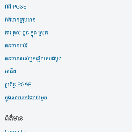
អំពី PG&E
ព័ត៍​មាន​ក្រុមហ៊ុន
ការ ផ្តល់ ជូន ក្នុង ស្រុក
ធនធានអប់រំ
ធនធានរបស់អ្នកឆ្លើយតបដំបូង
អាជីព
ប្រព័ន្ធ PG&E
ក្នុងសហគមន៍របស់អ្នក
ព័ត៌មាន
Currents