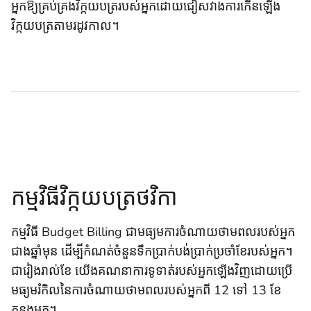
អ្នកឱ្យគ្រប់គ្រងវិក្កយបត្ររបស់អ្នកដោយជៀសវាងការកើនឡើង
វិក្កយបត្រតាមរដូវកាល។
កម្មវិធីវិក្កយបត្រថវិកា
កម្មវិធី Budget Billing ជាមធ្យមការចំណាយថាមពលរបស់អ្នក
ជាងឆ្នាំមុន ដើម្បីកំណត់ចំនួនទឹកប្រាក់បង់ប្រាក់ប្រចាំខែរបស់អ្នក។
ជារៀងរាល់ខែ យើងគណនាការទូទាត់របស់អ្នកឡើងវិញដោយប្រើ
មធ្យមរំកិលនៃការចំណាយថាមពលរបស់អ្នកពី 12 ទៅ 13 ខែ
កន្លងមក។