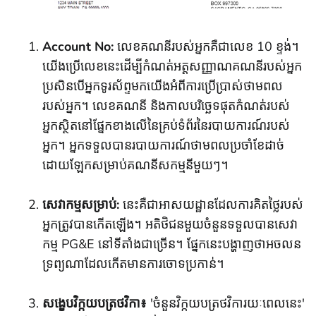
Account No:
លេខគណនីរបស់អ្នកគឺជាលេខ 10 ខ្ទង់។
យើងប្រើលេខនេះដើម្បីកំណត់អត្តសញ្ញាណគណនីរបស់អ្នក
ប្រសិនបើអ្នកទូរស័ព្ទមកយើងអំពីការប្រើប្រាស់ថាមពល
របស់អ្នក។ លេខគណនី និងកាលបរិច្ឆេទផុតកំណត់របស់
អ្នកស្ថិតនៅផ្នែកខាងលើនៃគ្រប់ទំព័រនៃរបាយការណ៍របស់
អ្នក។ អ្នកទទួលបានរបាយការណ៍ថាមពលប្រចាំខែដាច់
ដោយឡែកសម្រាប់គណនីសកម្មនីមួយៗ។
សេវាកម្មសម្រាប់:
នេះគឺជាអាសយដ្ឋានដែលការគិតថ្លៃរបស់
អ្នកត្រូវបានកើតឡើង។ អតិថិជនមួយចំនួនទទួលបានសេវា
កម្ម PG&E នៅទីតាំងជាច្រើន។ ផ្នែកនេះបង្ហាញថាអចលន
ទ្រព្យណាដែលកើតមានការចោទប្រកាន់។
សង្ខេបវិក្កយបត្រថវិកា៖
'ចំនួនវិក្កយបត្រថវិការយៈពេលនេះ'