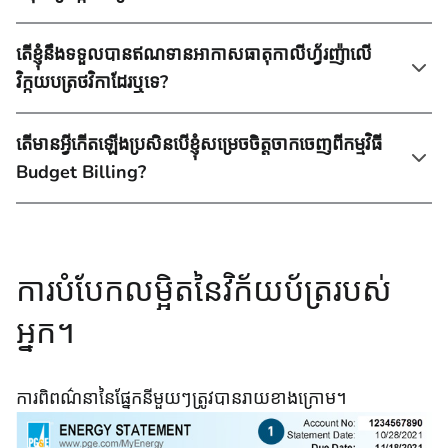
តើខ្ញុំនឹងទទួលបានឥណទានអាកាសធាតុកាលីហ្វ័រញ៉ាលើ
វិក្កយបត្រថវិកាដែរឬទេ?
តើមានអ្វីកើតឡើងប្រសិនបើខ្ញុំសម្រេចចិត្តចាកចេញពីកម្មវិធី
Budget Billing?
ការបំបែកលម្អិតនៃវិក័យប័ត្ររបស់
អ្នក។
ការពិពណ៌នានៃផ្នែកនីមួយៗត្រូវបានរាយខាងក្រោម។