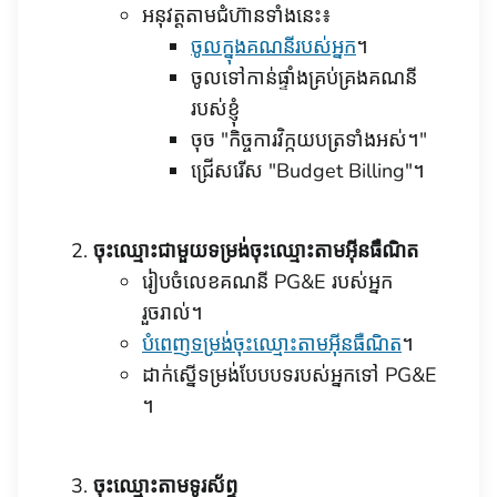
អនុវត្តតាមជំហ៊ានទាំងនេះ៖
ចូលក្នុង​គណនី​របស់​អ្នក
។
ចូលទៅកាន់ផ្ទាំងគ្រប់គ្រងគណនី
របស់ខ្ញុំ
ចុច "កិច្ចការវិក្កយបត្រទាំងអស់។"
ជ្រើសរើស "Budget Billing"។
ចុះឈ្មោះជាមួយទម្រង់ចុះឈ្មោះតាមអ៊ីនធឺណិត
រៀបចំលេខគណនី PG&E របស់អ្នក
រួចរាល់។
បំពេញទម្រង់ចុះឈ្មោះតាមអ៊ីនធឺណិត
។
ដាក់ស្នើទម្រង់បែបបទរបស់អ្នកទៅ PG&E
។
ចុះឈ្មោះតាមទូរស័ព្ទ