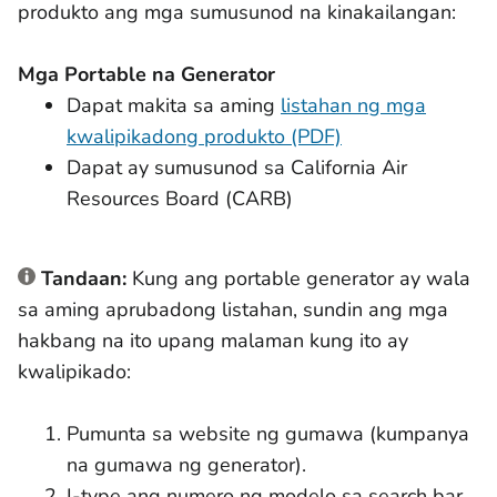
produkto ang mga sumusunod na kinakailangan:
Mga Portable na Generator
Dapat makita sa aming
listahan ng mga
kwalipikadong produkto (PDF)
Dapat ay sumusunod sa California Air
Resources Board (CARB)
Tandaan:
Kung ang portable generator ay wala
sa aming aprubadong listahan, sundin ang mga
hakbang na ito upang malaman kung ito ay
kwalipikado:
Pumunta sa website ng gumawa (kumpanya
na gumawa ng generator).
I-type ang numero ng modelo sa search bar.