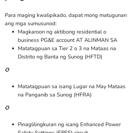
Para maging kwalipikado, dapat mong matugunan
ang mga sumusunod:
Magkaroon ng aktibong residential o
business PG&E account AT ALINMAN SA
Matatagpuan sa Tier 2 o 3 na Mataas na
Distrito ng Banta ng Sunog (HFTD)
O
Matatagpuan sa isang Lugar na May Mataas
na Panganib sa Sunog (HFRA)
O
Pinaglilingkuran ng isang Enhanced Power
Safety Settings (EPSS) circuit