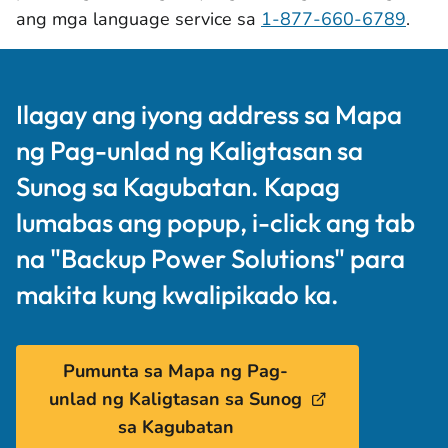
ang mga language service sa
1-877-660-6789
.
Ilagay ang iyong address sa Mapa
ng Pag-unlad ng Kaligtasan sa
Sunog sa Kagubatan. Kapag
lumabas ang popup, i-click ang tab
na "Backup Power Solutions" para
makita kung kwalipikado ka.
Pumunta sa Mapa ng Pag-
unlad ng Kaligtasan sa Sunog
sa Kagubatan