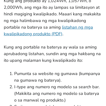
Kung ang produkto ay 1,024Wh, 1,057Wh, o
2,000Wh, ang mga ito ay lampas sa limitasyon at
hindi magiging kwalipikado. Maaari kang makakita
ng mga halimbawa ng mga kwalipikadong
portable na baterya sa aming
listahan ng mga
kwalipikadong produkto (PDF)
.
Kung ang portable na baterya ay wala sa aming
aprubadong listahan, sundin ang mga hakbang na
ito upang malaman kung kwalipikado ito:
Pumunta sa website ng gumawa (kumpanya
na gumawa ng baterya).
I-type ang numero ng modelo sa search bar.
(Makikita ang numero ng modelo sa baterya
o sa manwal ng produkto.)