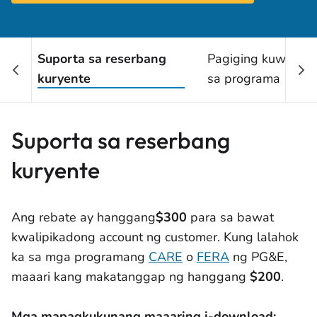
Suporta sa reserbang
Pagiging kuwalipi
kuryente
sa programa
Suporta sa reserbang
kuryente
Ang rebate ay hanggang
$300
para sa bawat
kwalipikadong account ng customer. Kung lalahok
ka sa mga programang
CARE
o
FERA
ng PG&E,
maaari kang makatanggap ng hanggang
$200
.
Mga mapagkukunang maaaring i-download: