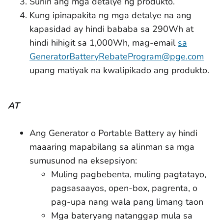
Suriin ang mga detalye ng produkto.
Kung ipinapakita ng mga detalye na ang
kapasidad ay hindi bababa sa 290Wh at
hindi hihigit sa 1,000Wh, mag-email
sa
GeneratorBatteryRebateProgram@pge.com
upang matiyak na kwalipikado ang produkto.
AT
Ang Generator o Portable Battery ay hindi
maaaring mapabilang sa alinman sa mga
sumusunod na eksepsiyon:
Muling pagbebenta, muling pagtatayo,
pagsasaayos, open-box, pagrenta, o
pag-upa nang wala pang limang taon
Mga bateryang natanggap mula sa