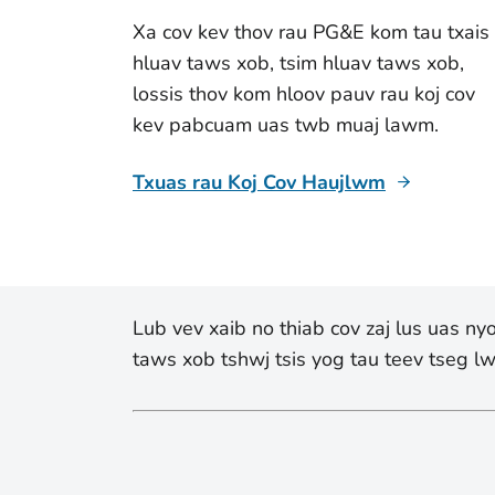
Xa cov kev thov rau PG&E kom tau txais
hluav taws xob, tsim hluav taws xob,
lossis thov kom hloov pauv rau koj cov
kev pabcuam uas twb muaj lawm.
Txuas rau Koj Cov Haujlwm
Lub vev xaib no thiab cov zaj lus uas n
taws xob tshwj tsis yog tau teev tseg 