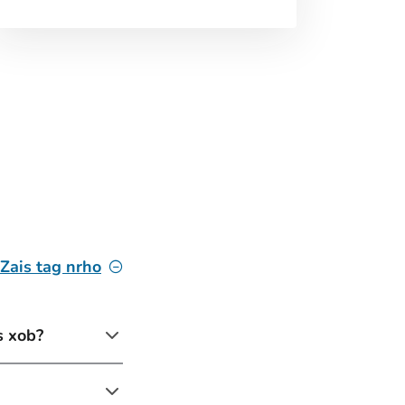
Zais tag nrho
s xob?