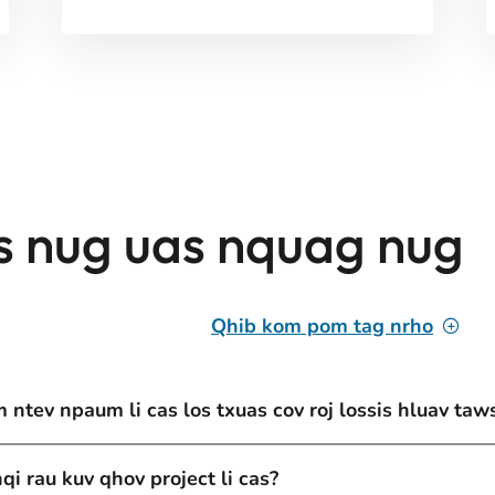
s nug uas nquag nug
Qhib kom pom tag nrho
 ntev npaum li cas los txuas cov roj lossis hluav taw
i rau kuv qhov project li cas?