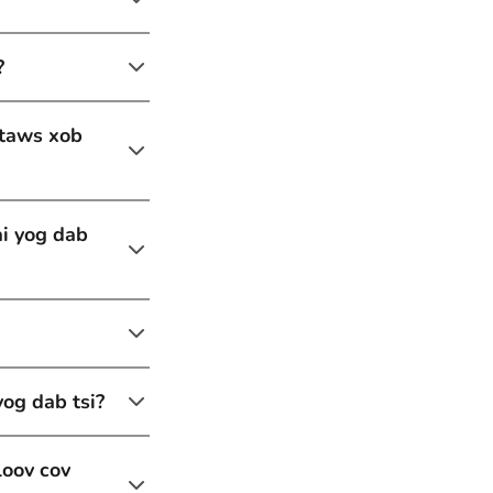
?
 taws xob
ai yog dab
og dab tsi?
loov cov