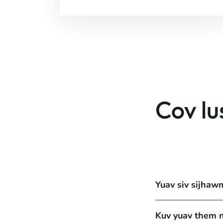
Cov lu
Yuav siv sijhawm
Kuv yuav them nq