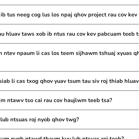
 ib tus neeg cog lus los npaj qhov project rau cov ke
au hluav taws xob ib ntus rau cov kev pabcuam teeb t
m ntev npaum li cas los teem sijhawm tshuaj xyuas 
siab li cas txog qhov yuav tsum tau siv roj thiab hlua
im ntawv tso cai rau cov haujlwm teeb tsa?
lub ntsuas roj nyob qhov twg?
sum nyob ntawd thaum kuv lub ntsuas roj teeb?