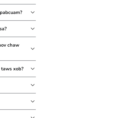
v pabcuam?
sa?
qhov chaw
v taws xob?