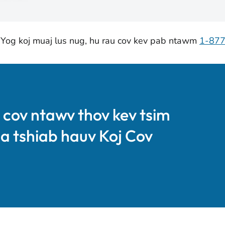
 Yog koj muaj lus nug, hu rau cov kev pab ntawm
1-87
j cov ntawv thov kev tsim
a tshiab hauv Koj Cov