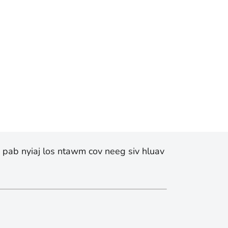
v pab nyiaj los ntawm cov neeg siv hluav