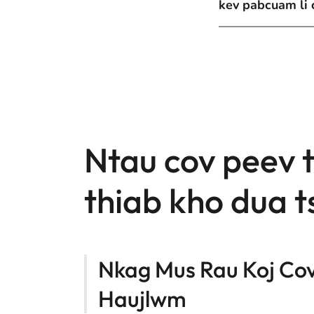
kev pabcuam li 
Ntau cov peev t
thiab kho dua t
Nkag Mus Rau Koj Co
Haujlwm