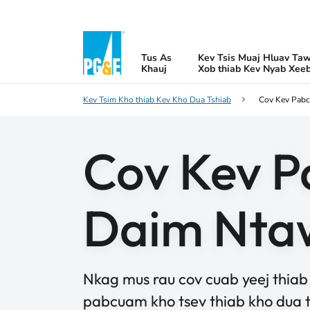
Tus As
Kev Tsis Muaj Hluav Ta
Khauj
Xob thiab Kev Nyab Xee
Kev Tsim Kho thiab Kev Kho Dua Tshiab
Cov Kev Pab
Cov Kev 
Daim Nta
Nkag mus rau cov cuab yeej thiab 
pabcuam kho tsev thiab kho dua 