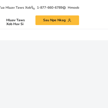
Tua Hluav Taws Xob
1-877-660-6789
Hmoob
Hluav Taws
Sau Npe Nkag
Xob Huv Si