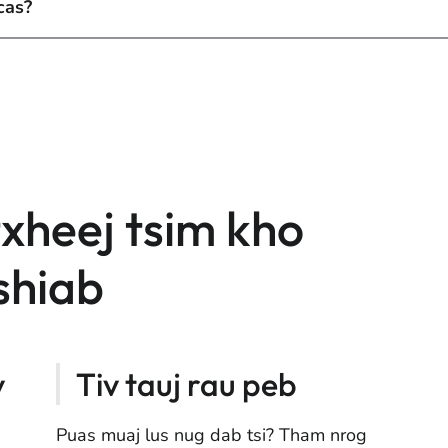
cas?
xheej tsim kho
shiab
v
Tiv tauj rau peb
Puas muaj lus nug dab tsi? Tham nrog