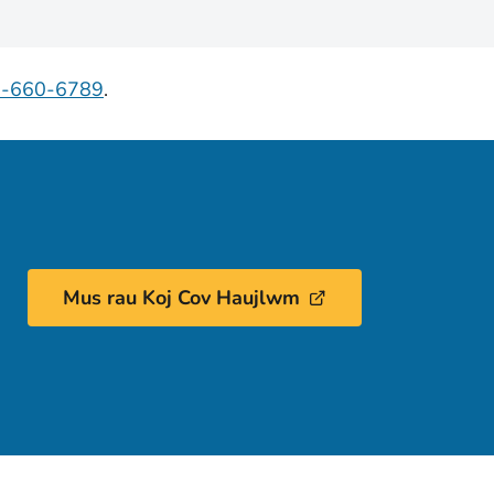
7-660-6789
.
Mus rau Koj Cov Haujlwm