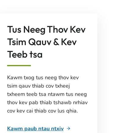
Tus Neeg Thov Kev
Tsim Qauv & Kev
Teeb tsa
Kawm txog tus neeg thov kev
tsim qauv thiab cov txheej
txheem teeb tsa ntawm tus neeg
thov kev pab thiab tshawb nrhiav
cov kev cai thiab cov lus qhia.
Kawm paub ntau ntxiv