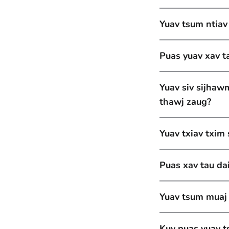
Yuav tsum ntiav
Puas yuav xav t
Yuav siv sijhaw
thawj zaug?
Yuav txiav txim 
Puas xav tau da
Yuav tsum muaj 
Kuv puas yuav t