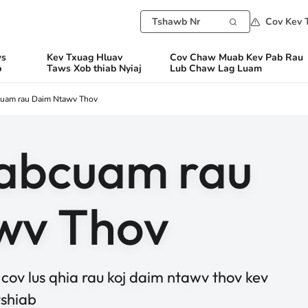
Cov Kev 
ws
Kev Txuag Hluav
Cov Chaw Muab Kev Pab Rau
b
Taws Xob thiab Nyiaj
Lub Chaw Lag Luam
cuam rau Daim Ntawv Thov
Pabcuam rau
wv Thov
cov lus qhia rau koj daim ntawv thov kev
tshiab