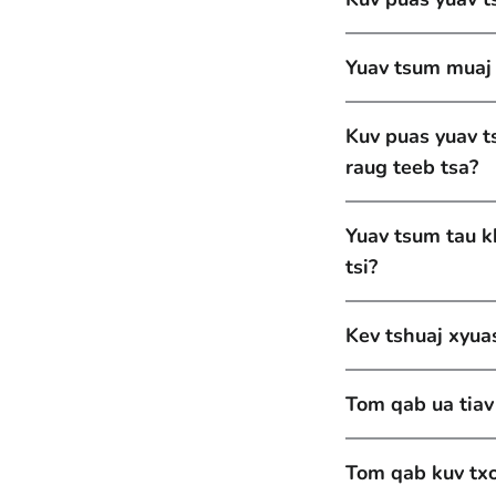
Yuav tsum muaj 
Kuv puas yuav 
raug teeb tsa?
Yuav tsum tau k
tsi?
Kev tshuaj xyuas
Tom qab ua tiav
Tom qab kuv txo