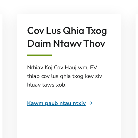
Cov Lus Qhia Txog
Daim Ntawv Thov
Nrhiav Koj Cov Haujlwm, EV
thiab cov lus qhia txog kev siv
hluav taws xob.
Kawm paub ntau ntxiv