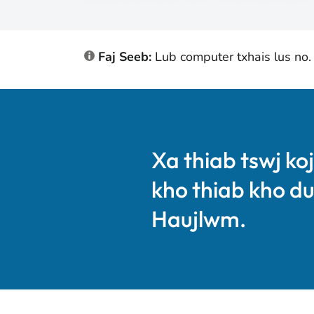
Faj Seeb:
Lub computer txhais lus no.
Xa thiab tswj ko
kho thiab kho du
Haujlwm.