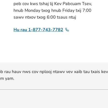
peb cov kws tshaj lij Kev Pabcuam Tsev,
hnub Monday txog hnub Friday txij 7:00
sawv ntxov txog 6:00 tsaus ntuj
Hu rau 1-877-743-7782
yob rau hauv nws cov nplooj ntawv vev xaib tau txais ke
lwm yam.