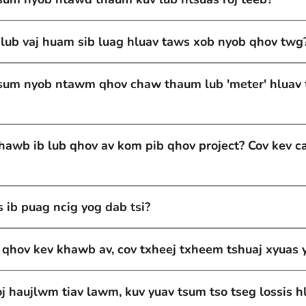
lub vaj huam sib luag hluav taws xob nyob qhov twg
tsum nyob ntawm qhov chaw thaum lub 'meter' hluav
hawb ib lub qhov av kom pib qhov project? Cov kev c
 ib puag ncig yog dab tsi?
 qhov kev khawb av, cov txheej txheem tshuaj xyuas y
j haujlwm tiav lawm, kuv yuav tsum tso tseg lossis h