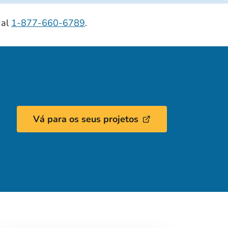
 al
1-877-660-6789
.
Vá para os seus projetos