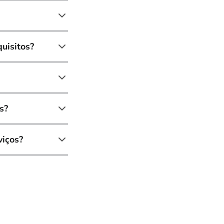
quisitos?
s?
viços?