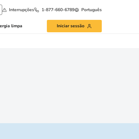
Interrupções
1-877-660-6789
Português
ergia limpa
Iniciar sessão