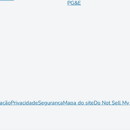
PG&E
ação
Privacidade
Segurança
Mapa do site
Do Not Sell My