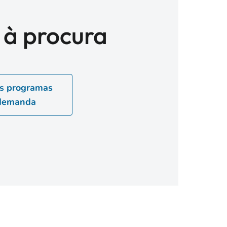
 à procura
os programas
 demanda