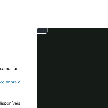
ecemos às
ico sobre o
isponíveis