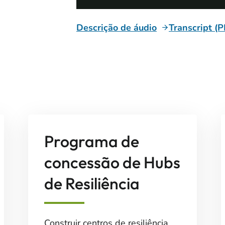
Descrição de áudio
Transcript (
Programa de
concessão de Hubs
de Resiliência
Construir centros de resiliência