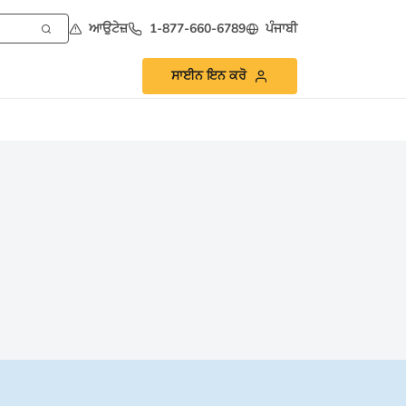
ਆਉਟੇਜ਼
1-877-660-6789
ਪੰਜਾਬੀ
ਸਾਈਨ ਇਨ ਕਰੋ