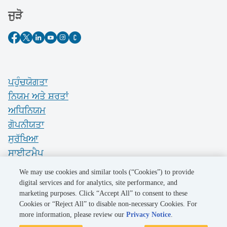
ਜੁੜੋ
ਪਹੁੰਚਯੋਗਤਾ
ਨਿਯਮ ਅਤੇ ਸ਼ਰਤਾਂ
ਅਧਿਨਿਯਮ
ਗੋਪਨੀਯਤਾ
ਸੁਰੱਖਿਆ
ਸਾਈਟਮੈਪ
Do Not Sell My Personal Information
We may use cookies and similar tools (“Cookies”) to provide
digital services and for analytics, site performance, and
marketing purposes. Click “Accept All” to consent to these
©2026 Pacific Gas and Electric Company
Cookies or “Reject All” to disable non-necessary Cookies. For
more information, please review our
Privacy Notice
.