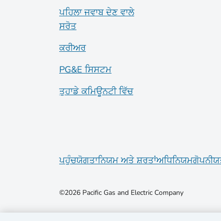
ਪਹਿਲਾ ਜਵਾਬ ਦੇਣ ਵਾਲੇ
ਸਰੋਤ
ਕਰੀਅਰ
PG&E ਸਿਸਟਮ
ਤੁਹਾਡੇ ਕਮਿਊਨਟੀ ਵਿੱਚ
ਪਹੁੰਚਯੋਗਤਾ
ਨਿਯਮ ਅਤੇ ਸ਼ਰਤਾਂ
ਅਧਿਨਿਯਮ
ਗੋਪਨੀਯ
©2026 Pacific Gas and Electric Company