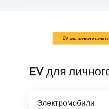
EV для личного польз
EV для личног
Электромобили