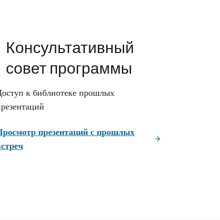
Консультативный
совет программы
Доступ к библиотеке прошлых
презентаций
Просмотр презентаций с прошлых
встреч