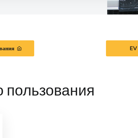
ования
EV
о пользования