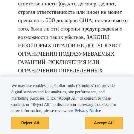
ответственности (будь то договор, деликт,
строгая ответственность или иное) не может
превышать 500 долларов США, независимо от
того, были ли эти стороны предупреждены о
возможности таких убытков. ЗАКОНЫ
НЕКОТОРЫХ ШТАТОВ НЕ ДОПУСКАЮТ
ОГРАНИЧЕНИЯ ПОДРАЗУМЕВАЕМЫХ
ГАРАНТИЙ, ИСКЛЮЧЕНИЯ ИЛИ
ОГРАНИЧЕНИЯ ОПРЕДЕЛЕННЫХ
УБЫТКОВ. ЕСЛИ ЭТИ ЗАКОНЫ
We may use cookies and similar tools (“Cookies”) to provide
ПРИМЕНИМЫ К ВАМ, НЕКОТОРЫЕ ИЛИ
digital services and for analytics, site performance, and
ВСЕ ОТКАЗЫ ОТ ОТВЕТСТВЕННОСТИ,
marketing purposes. Click “Accept All” to consent to these
ИСКЛЮЧЕНИЯ ИЛИ ОГРАНИЧЕНИЯ В
Cookies or “Reject All” to disable non-necessary Cookies. For
more information, please review our
Privacy Notice
.
РАЗДЕЛЕ 11 («ОТКАЗ ОТ ГАРАНТИЙ») И
РАЗДЕЛЕ 12 («ОГРАНИЧЕНИЕ
Reject All
Accept All
ОТВЕТСТВЕННОСТИ») МОГУТ НЕ