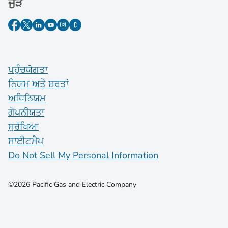
ਜੁੜੋ
ਪਹੁੰਚਯੋਗਤਾ
ਨਿਯਮ ਅਤੇ ਸ਼ਰਤਾਂ
ਅਧਿਨਿਯਮ
ਗੋਪਨੀਯਤਾ
ਸੁਰੱਖਿਆ
ਸਾਈਟਮੈਪ
Do Not Sell My Personal Information
©2026 Pacific Gas and Electric Company