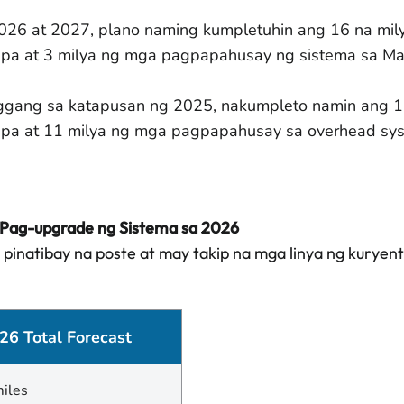
026 at 2027, plano naming kumpletuhin ang 16 na mily
upa at 3 milya ng mga pagpapahusay ng sistema sa Mar
gang sa katapusan ng 2025, nakumpleto namin ang 1 
upa at 11 milya ng mga pagpapahusay sa overhead sy
Pag-upgrade ng Sistema sa 2026
 pinatibay na poste at may takip na mga linya ng kuryent
26 Total Forecast
miles