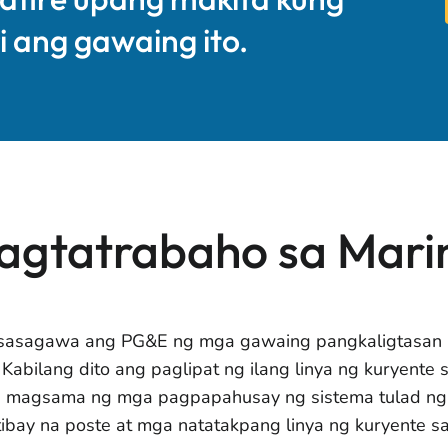
 ang gawaing ito.
agtatrabaho sa Mari
asagawa ang PG&E ng mga gawaing pangkaligtasan l
 Kabilang dito ang paglipat ng ilang linya ng kuryente s
g magsama ng mga pagpapahusay ng sistema tulad ng
tibay na poste at mga natatakpang linya ng kuryente s