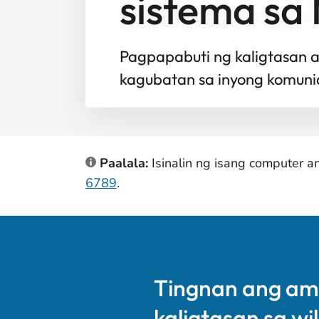
sistema sa
Pagpapabuti ng kaligtasan 
kagubatan sa inyong komun
Paalala:
Isinalin ng isang computer 
6789
.
Tingnan ang am
kaligtasan sa wi