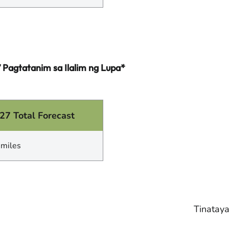
 Pagtatanim sa Ilalim ng Lupa*
27 Total Forecast
 miles
Tinatay