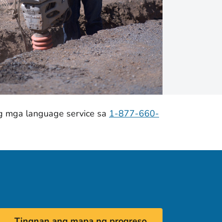
ng mga language service sa
1-877-660-
Tingnan ang mapa ng progreso