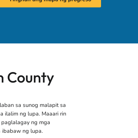
n County
aban sa sunog malapit sa
a ilalim ng lupa. Maaari rin
 paglalagay ng mga
a ibabaw ng lupa.