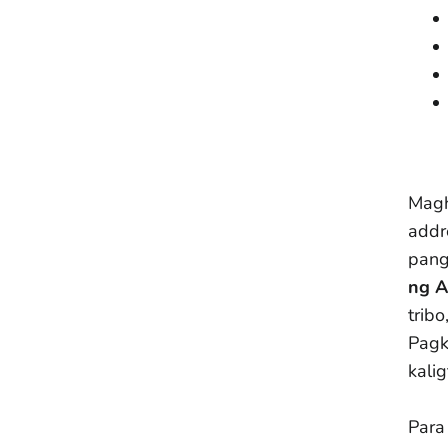
Magh
addr
pang
ng A
tribo
Pagk
kali
Para