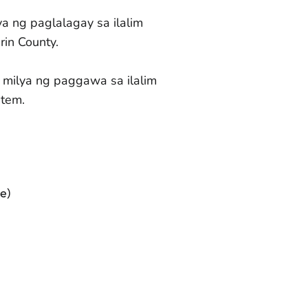
a ng paglalagay sa ilalim
in County.
milya ng paggawa sa ilalim
stem.
e)