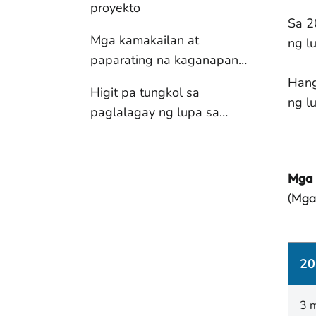
proyekto
Sa 2
Mga kamakailan at
ng l
paparating na kaganapan
sa iyong lugar
Hang
Higit pa tungkol sa
ng l
paglalagay ng lupa sa
ilalim ng lupa
Mga 
(Mga
20
3 