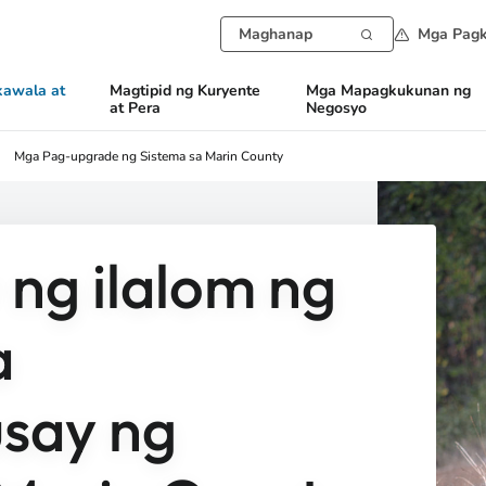
Mga Pagk
awala at
Magtipid ng Kuryente
Mga Mapagkukunan ng
at Pera
Negosyo
Mga Pag-upgrade ng Sistema sa Marin County
 ng ilalom ng
a
say ng