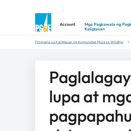
Account
Mga Pagkawala ng Pagk
Kaligtasan
Programa sa Kaligtasan ng Komunidad Mula sa Wildfire
Paglalagay
lupa at mg
pagpapahu