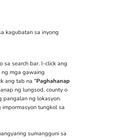
sa kagubatan sa inyong
sa search bar. I-click ang
a ng mga gawaing
ck ang tab na "
Paghahanap
anap ng lungsod, county o
ng pangalan ng lokasyon.
g impormasyon tungkol sa
mangyaring sumangguni sa