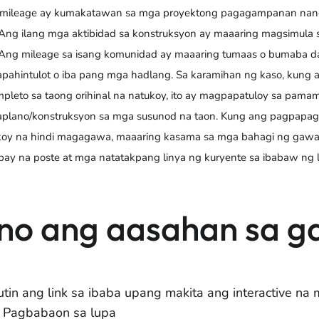
mileage ay kumakatawan sa mga proyektong pagagampanan nang 
 Ang ilang mga aktibidad sa konstruksyon ay maaaring magsimula 
 Ang mileage sa isang komunidad ay maaaring tumaas o bumaba da
pahintulot o iba pang mga hadlang. Sa karamihan ng kaso, kung a
pleto sa taong orihinal na natukoy, ito ay magpapatuloy sa pama
plano/konstruksyon sa mga susunod na taon. Kung ang pagpapagaw
oy na hindi magagawa, maaaring kasama sa mga bahagi ng gawai
ibay na poste at mga natatakpang linya ng kuryente sa ibabaw ng 
no ang aasahan sa ga
utin ang link sa ibaba upang makita ang interactive na
Pagbabaon sa lupa