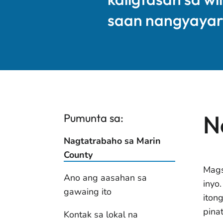
saan nangyayari
N
Pumunta sa:
Nagtatrabaho sa Marin
County
Mags
Ano ang aasahan sa
inyo.
gawaing ito
iton
pina
Kontak sa lokal na