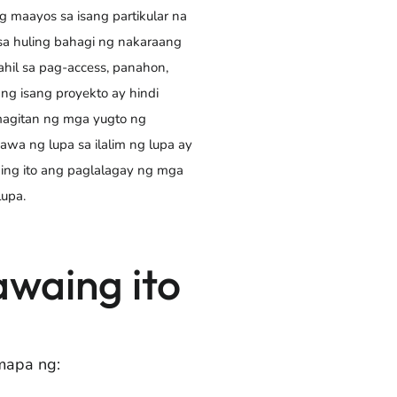
maayos sa isang partikular na
sa huling bahagi ng nakaraang
hil sa pag-access, panahon,
ng isang proyekto ay hindi
magitan ng mga yugto ng
a ng lupa sa ilalim ng lupa ay
ng ito ang paglalagay ng mga
lupa.
waing ito
 mapa ng: