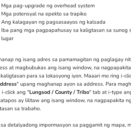
Mga pag-upgrade ng overhead system
Mga potensyal na epekto sa trapiko
Ang kalagayan ng pagsasaayos ng kalsada
Iba pang mga pagpapahusay sa kaligtasan sa sunog 
lugar
anap ng isang adres sa pamamagitan ng paglagay nito 
ess at magbubukas ang isang window, na nagpapakit
kaligtasan para sa lokasyong iyon. Maaari mo ring i-cli
ddress
" upang maghanap ayon sa address. Para magh
, i-click ang "
Lungsod / County / Tribo
"
tab at i-type a
atapos ay lilitaw ang isang window, na nagpapakita n
gtasan sa trabaho.
 sa detalyadong impormasyon sa paggamit ng mapa, 