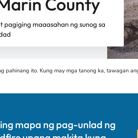
 Marin County
at pagiging maaasahan ng sunog sa
idad
ang pahinang ito. Kung may mga tanong ka, tawagan a
ing mapa ng pag-unlad ng
ldfire upang makita kung