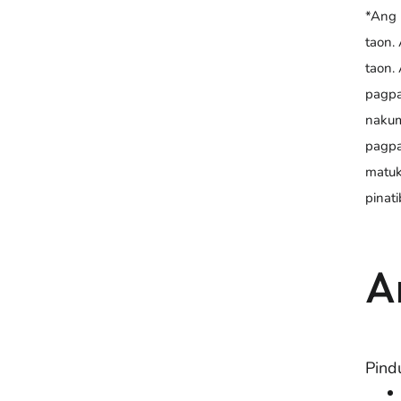
*Ang 
taon.
taon.
pagpa
nakum
pagpa
matuk
pinat
A
Pind