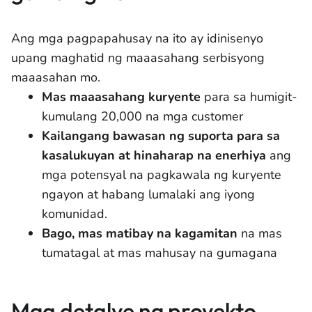
Ang mga pagpapahusay na ito ay idinisenyo
upang maghatid ng maaasahang serbisyong
maaasahan mo.
Mas maaasahang kuryente
para sa humigit-
kumulang 20,000 na mga customer
Kailangang bawasan ng suporta para sa
kasalukuyan at hinaharap na enerhiya
ang
mga potensyal na pagkawala ng kuryente
ngayon at habang lumalaki ang iyong
komunidad.
Bago, mas matibay na kagamitan
na mas
tumatagal at mas mahusay na gumagana
Mga detalye ng proyekto