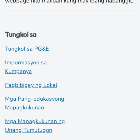
webpage nito maliban kung may ibang nabanggit.
Tungkol sa
Tungkol sa PG&E
Impormasyon sa
Kumpanya
Pagbibigay ng Lokal
Mga Pang-edukasyong
Mapagkukunan
Mga Mapagkukunan ng
Unang Tumutugon