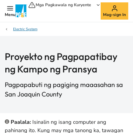
Mga Pagkawala ng Kuryente
Menu
Mag-sign In
Electric System
Proyekto ng Pagpapatibay
ng Kampo ng Pransya
Pagpapabuti ng pagiging maaasahan sa
San Joaquin County
Paalala:
Isinalin ng isang computer ang
pahinang ito. Kung may mga tanong ka, tawagan